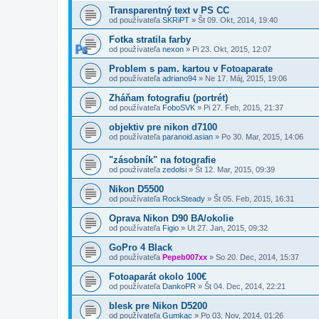
Transparentný text v PS CC
od používateľa
SKRiPT
»
Št 09. Okt, 2014, 19:40
Fotka stratila farby
od používateľa
nexon
»
Pi 23. Okt, 2015, 12:07
Problem s pam. kartou v Fotoaparate
od používateľa
adriano94
»
Ne 17. Máj, 2015, 19:06
Zháňam fotografiu (portrét)
od používateľa
FoboSVK
»
Pi 27. Feb, 2015, 21:37
objektiv pre nikon d7100
od používateľa
paranoid.asian
»
Po 30. Mar, 2015, 14:06
"zásobník" na fotografie
od používateľa
zedolsi
»
Št 12. Mar, 2015, 09:39
Nikon D5500
od používateľa
RockSteady
»
Št 05. Feb, 2015, 16:31
Oprava Nikon D90 BA/okolie
od používateľa
Figio
»
Ut 27. Jan, 2015, 09:32
GoPro 4 Black
od používateľa
Pepeb007xx
»
So 20. Dec, 2014, 15:37
Fotoaparát okolo 100€
od používateľa
DankoPR
»
Št 04. Dec, 2014, 22:21
blesk pre Nikon D5200
od používateľa
Gumkac
»
Po 03. Nov, 2014, 01:26