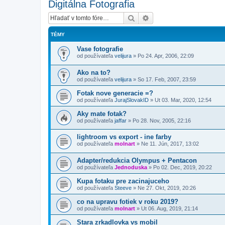
Digitálna Fotografia
Hľadať
Rozšírené vyhľadávanie
TÉMY
Vase fotografie
od používateľa
velijura
»
Po 24. Apr, 2006, 22:09
Ako na to?
od používateľa
velijura
»
So 17. Feb, 2007, 23:59
Fotak nove generacie =?
od používateľa
JurajSlovakID
»
Ut 03. Mar, 2020, 12:54
Aky mate fotak?
od používateľa
jaffar
»
Po 28. Nov, 2005, 22:16
lightroom vs export - ine farby
od používateľa
molnart
»
Ne 11. Jún, 2017, 13:02
Adapter/redukcia Olympus + Pentacon
od používateľa
Jednoduska
»
Po 02. Dec, 2019, 20:22
Kupa fotaku pre zacinajuceho
od používateľa
Steeve
»
Ne 27. Okt, 2019, 20:26
co na upravu fotiek v roku 2019?
od používateľa
molnart
»
Ut 06. Aug, 2019, 21:14
Stara zrkadlovka vs mobil