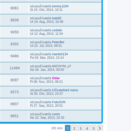
od používateľa
tommy1104
8081
St 15. Okt, 2014, 10:11
od používateľa
hulo92
8839
Ut 19. Aug, 2014, 15:48
od používateľa
zedolsi
9450
Ut 12. Aug, 2014, 11:04
od používateľa
PeterBol
8355
Ut 22. Júl, 2014, 09:51
od používateľa
martin0134
9486
Po 03. Mar, 2014, 13:14
od používateľa
ANONYM_a7
11484
Ne 26. Jan, 2014, 00:50
od používateľa
Odar
8097
Pi 08. Nov, 2013, 08:21
od používateľa
Užívateľské meno
8573
St 30. Okt, 2013, 23:37
od používateľa
FoboSVK
8907
Pi 27. Sep, 2013, 20:51
od používateľa
zoom
8651
Ne 22. Sep, 2013, 22:32
1
2
3
4
5
Ďalšia
181 tém