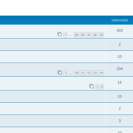
ODPOVEDÍ
493
1
29
30
31
32
33
…
2
10
204
1
10
11
12
13
14
…
16
1
2
10
2
3
23