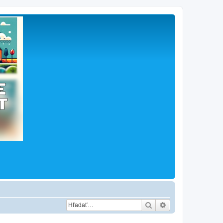
Hľadať
Rozšírené vyhľad