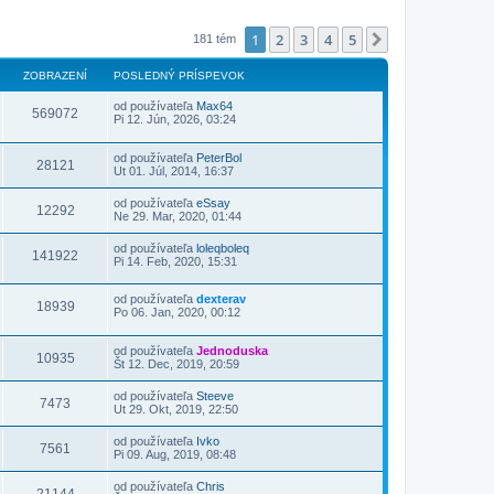
1
2
3
4
5
Ďalšia
181 tém
ZOBRAZENÍ
POSLEDNÝ PRÍSPEVOK
od používateľa
Max64
569072
Pi 12. Jún, 2026, 03:24
od používateľa
PeterBol
28121
Ut 01. Júl, 2014, 16:37
od používateľa
eSsay
12292
Ne 29. Mar, 2020, 01:44
od používateľa
loleqboleq
141922
Pi 14. Feb, 2020, 15:31
od používateľa
dexterav
18939
Po 06. Jan, 2020, 00:12
od používateľa
Jednoduska
10935
Št 12. Dec, 2019, 20:59
od používateľa
Steeve
7473
Ut 29. Okt, 2019, 22:50
od používateľa
Ivko
7561
Pi 09. Aug, 2019, 08:48
od používateľa
Chris
21144