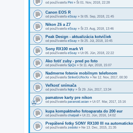
od používateľa
Pini
»
Št 01. Nov, 2018, 22:28
Canon EOS R
od používateľa
eSsay
»
St 05. Sep, 2018, 21:45
Nikon Z6 a Z7
od používateľa
eSsay
»
Št 23. Aug, 2018, 13:46
Peak Design - aktualizácia kotvičiek
od používateľa
eSsay
»
St 25. Júl, 2018, 10:45
Sony RX100 mark VI
od používateľa
eSsay
»
Ut 05. Jún, 2018, 22:22
Ako fotiť zuby - pred po foto
od používateľa
SpQx
»
St 11. Apr, 2018, 15:07
Nadmerne fotenie mobilnym telefonom
od používateľa
StrikeGUNxXx
»
Ne 12. Nov, 2017, 00:30
Veľkosť snímača
od používateľa
fejky
»
Št 29. Jún, 2017, 13:34
pamatove karty pre nikon
od používateľa
paranoid.asian
»
Ut 07. Mar, 2017, 15:16
kupa kompaktneho fotoaparata do 200 eur
od používateľa
chatpall
»
Ut 21. Jún, 2016, 14:02
Prepálené fotky SONY RX100 III na automatick
od používateľa
zedolsi
»
Ne 13. Dec, 2015, 21:35