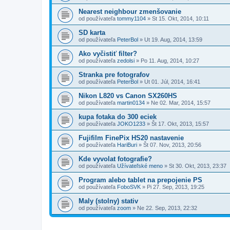
Nearest neighbour zmenšovanie
od používateľa
tommy1104
»
St 15. Okt, 2014, 10:11
SD karta
od používateľa
PeterBol
»
Ut 19. Aug, 2014, 13:59
Ako vyčistiť filter?
od používateľa
zedolsi
»
Po 11. Aug, 2014, 10:27
Stranka pre fotografov
od používateľa
PeterBol
»
Ut 01. Júl, 2014, 16:41
Nikon L820 vs Canon SX260HS
od používateľa
martin0134
»
Ne 02. Mar, 2014, 15:57
kupa fotaka do 300 eciek
od používateľa
JOKO1233
»
Št 17. Okt, 2013, 15:57
Fujifilm FinePix HS20 nastavenie
od používateľa
HariBuri
»
Št 07. Nov, 2013, 20:56
Kde vyvolat fotografie?
od používateľa
Užívateľské meno
»
St 30. Okt, 2013, 23:37
Program alebo tablet na prepojenie PS
od používateľa
FoboSVK
»
Pi 27. Sep, 2013, 19:25
Maly (stolny) stativ
od používateľa
zoom
»
Ne 22. Sep, 2013, 22:32