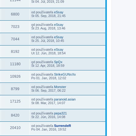
Št 04. Júl, 2019, 21:09
od používateľa
eSsay
6800
St 05. Sep, 2018, 21:45
od používateľa
eSsay
7023
Št 23. Aug, 2018, 13:46
od používateľa
eSsay
7044
St 25. Júl, 2018, 10:45
od používateľa
eSsay
8192
Ut 12. Jún, 2018, 18:54
od používateľa
SpQx
11180
Št 12. Apr, 2018, 18:59
od používateľa
StrikeGUNxXx
10926
Po 01. Jan, 2018, 12:02
od používateľa
Monster
8799
St 06. Sep, 2017, 06:22
od používateľa
paranoid.asian
17125
St 08. Mar, 2017, 14:07
od používateľa
pepa321
8420
St 22. Jún, 2016, 14:08
od používateľa
SurrendeR
20410
Po 04. Jan, 2016, 19:52