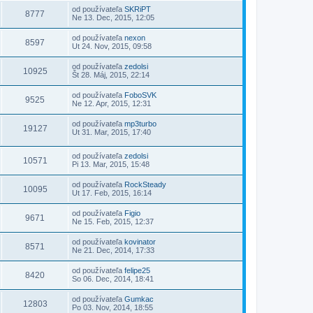
od používateľa
SKRiPT
8777
Ne 13. Dec, 2015, 12:05
od používateľa
nexon
8597
Ut 24. Nov, 2015, 09:58
od používateľa
zedolsi
10925
Št 28. Máj, 2015, 22:14
od používateľa
FoboSVK
9525
Ne 12. Apr, 2015, 12:31
od používateľa
mp3turbo
19127
Ut 31. Mar, 2015, 17:40
od používateľa
zedolsi
10571
Pi 13. Mar, 2015, 15:48
od používateľa
RockSteady
10095
Ut 17. Feb, 2015, 16:14
od používateľa
Figio
9671
Ne 15. Feb, 2015, 12:37
od používateľa
kovinator
8571
Ne 21. Dec, 2014, 17:33
od používateľa
felipe25
8420
So 06. Dec, 2014, 18:41
od používateľa
Gumkac
12803
Po 03. Nov, 2014, 18:55