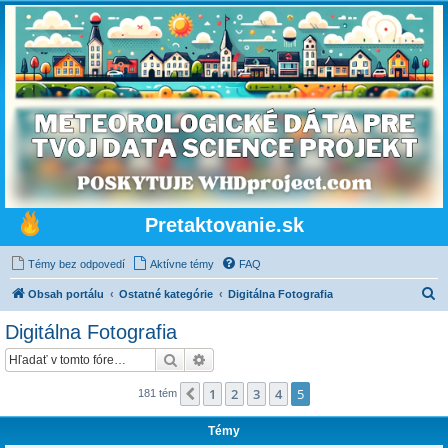
Pretaktovanie.sk
Témy bez odpovedí
Aktívne témy
FAQ
H
Obsah portálu
Ostatné kategórie
Digitálna Fotografia
ľ
Digitálna Fotografia
a
Hľadať
Rozšírené vyhľadávanie
d
a
1
2
3
4
5
Predchádzajúci
181 tém
ť
Témy