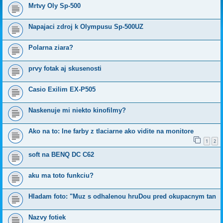
Mrtvy Oly Sp-500
Napajaci zdroj k Olympusu Sp-500UZ
Polarna ziara?
prvy fotak aj skusenosti
Casio Exilim EX-P505
Naskenuje mi niekto kinofilmy?
Ako na to: Ine farby z tlaciarne ako vidite na monitore
1
2
soft na BENQ DC C62
aku ma toto funkciu?
Hladam foto: "Muz s odhalenou hruDou pred okupacnym tan
Nazvy fotiek