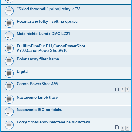
"Sklad fotografii" pripojitelny k TV
Rozmazane fotky - soft na opravu
Mate niekto Lumix DMC-LZ2?
FujifilmFinePix F11,CanonPowerShot
A700,CanonPowerShotA610
Polarizacny filter hama
Digital
Canon PowerShot A95
1
2
Nastavenie farieb tlace
Nastavenie ISO na fotaku
Fotky z fotolabov nafotene na digifotaku
1
2