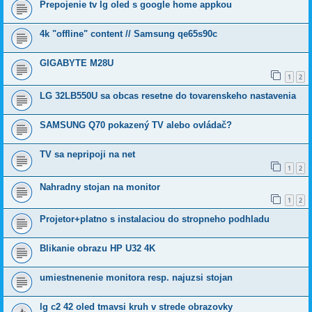
Prepojenie tv lg oled s google home appkou
4k "offline" content // Samsung qe65s90c
GIGABYTE M28U
1
2
LG 32LB550U sa obcas resetne do tovarenskeho nastavenia
SAMSUNG Q70 pokazený TV alebo ovládač?
TV sa nepripoji na net
1
2
Nahradny stojan na monitor
1
2
Projetor+platno s instalaciou do stropneho podhladu
Blikanie obrazu HP U32 4K
umiestnenenie monitora resp. najuzsi stojan
lg c2 42 oled tmavsi kruh v strede obrazovky