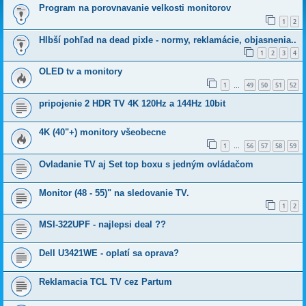
Program na porovnavanie velkosti monitorov
1
2
Hlbší pohľad na dead pixle - normy, reklamácie, objasnenia..
1
2
3
4
OLED tv a monitory
1
49
50
51
52
…
pripojenie 2 HDR TV 4K 120Hz a 144Hz 10bit
4K (40"+) monitory všeobecne
1
56
57
58
59
…
Ovladanie TV aj Set top boxu s jedným ovládačom
Monitor (48 - 55)" na sledovanie TV.
1
2
MSI-322UPF - najlepsi deal ??
Dell U3421WE - oplatí sa oprava?
Reklamacia TCL TV cez Partum