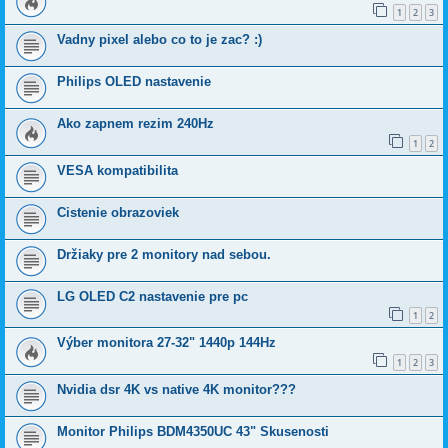
1
2
3
Vadny pixel alebo co to je zac? :)
Philips OLED nastavenie
Ako zapnem rezim 240Hz
1
2
VESA kompatibilita
Cistenie obrazoviek
Držiaky pre 2 monitory nad sebou.
LG OLED C2 nastavenie pre pc
1
2
Výber monitora 27-32" 1440p 144Hz
1
2
3
Nvidia dsr 4K vs native 4K monitor???
Monitor Philips BDM4350UC 43" Skusenosti