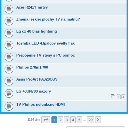
Acer R241Y mrtvy
Zmena lesklej plochy TV na matnú?
Lg cx 48 bias lightning
Toshiba LED 43palcov svetly flak
Prepojenie TV steny s PC pomoc
Philips 278m1r/00
Asus ProArt PA328CGV
LG 43UN700 nazory
1
2
TV Philips nefunkcne HDMI
Strana
1
z
29
1
2
3
4
5
29
Ďalšia
1124 tém
…