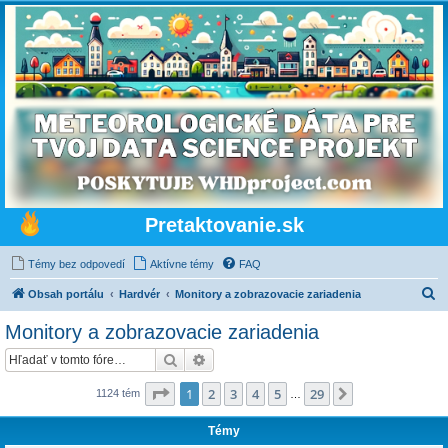
Pretaktovanie.sk
Témy bez odpovedí
Aktívne témy
FAQ
H
Obsah portálu
Hardvér
Monitory a zobrazovacie zariadenia
ľ
Monitory a zobrazovacie zariadenia
a
Hľadať
Rozšírené vyhľadávanie
d
a
Strana
1
z
29
1
2
3
4
5
29
Ďalšia
1124 tém
…
ť
Témy