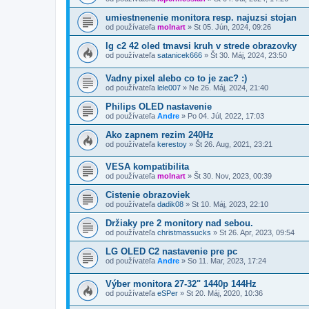
umiestnenenie monitora resp. najuzsi stojan
od používateľa
molnart
»
St 05. Jún, 2024, 09:26
lg c2 42 oled tmavsi kruh v strede obrazovky
od používateľa
satanicek666
»
Št 30. Máj, 2024, 23:50
Vadny pixel alebo co to je zac? :)
od používateľa
lele007
»
Ne 26. Máj, 2024, 21:40
Philips OLED nastavenie
od používateľa
Andre
»
Po 04. Júl, 2022, 17:03
Ako zapnem rezim 240Hz
od používateľa
kerestoy
»
Št 26. Aug, 2021, 23:21
VESA kompatibilita
od používateľa
molnart
»
Št 30. Nov, 2023, 00:39
Cistenie obrazoviek
od používateľa
dadik08
»
St 10. Máj, 2023, 22:10
Držiaky pre 2 monitory nad sebou.
od používateľa
christmassucks
»
St 26. Apr, 2023, 09:54
LG OLED C2 nastavenie pre pc
od používateľa
Andre
»
So 11. Mar, 2023, 17:24
Výber monitora 27-32" 1440p 144Hz
od používateľa
eSPer
»
St 20. Máj, 2020, 10:36