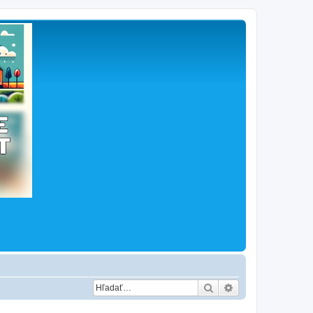
Hľadať
Rozšírené vyhľad