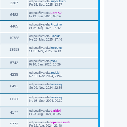
od používateľa
super.talent
2367
Po 15. Sep, 2025, 13:37
od používateľa
LordKJ
6483
Pi 13. Jún, 2025, 09:14
od používateľa
Proximo
4465
Št 08. Máj, 2025, 13:42
od používateľa
Blackk
10788
Ne 23. Mar, 2025, 17:46
od používateľa
kerestoy
13958
St 19. Mar, 2025, 14:13
od používateľa
ps47
5742
Pi 10. Jan, 2025, 18:29
od používateľa
zedolsi
4238
Ne 10. Nov, 2024, 21:42
od používateľa
kerestoy
6491
So 09. Nov, 2024, 22:35
od používateľa
kerestoy
11260
Ne 08. Sep, 2024, 00:30
od používateľa
darklol
4177
Pi 23. Aug, 2024, 08:35
od používateľa
lepermessiah
5772
Po 12. Aug, 2024, 21:40