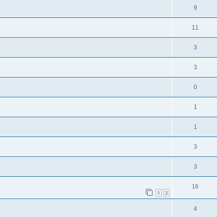
9
11
3
3
0
1
1
3
3
16
1
2
4