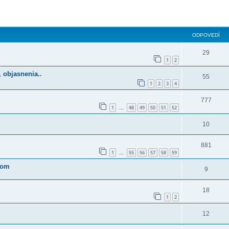
ODPOVEDÍ
29
1
2
, objasnenia..
55
1
2
3
4
777
1
48
49
50
51
52
…
10
881
1
55
56
57
58
59
…
čom
9
18
1
2
12