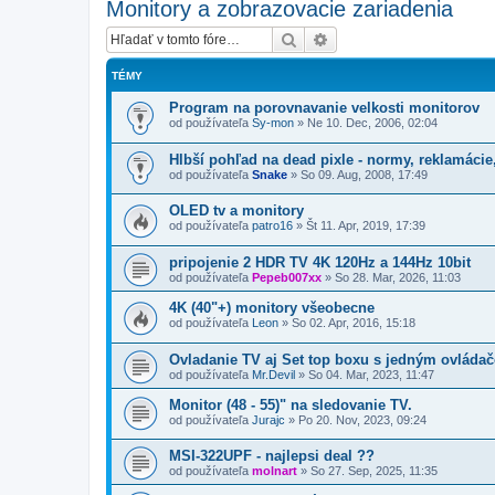
Monitory a zobrazovacie zariadenia
Hľadať
Rozšírené vyhľadávanie
TÉMY
Program na porovnavanie velkosti monitorov
od používateľa
Sy-mon
»
Ne 10. Dec, 2006, 02:04
Hlbší pohľad na dead pixle - normy, reklamácie
od používateľa
Snake
»
So 09. Aug, 2008, 17:49
OLED tv a monitory
od používateľa
patro16
»
Št 11. Apr, 2019, 17:39
pripojenie 2 HDR TV 4K 120Hz a 144Hz 10bit
od používateľa
Pepeb007xx
»
So 28. Mar, 2026, 11:03
4K (40"+) monitory všeobecne
od používateľa
Leon
»
So 02. Apr, 2016, 15:18
Ovladanie TV aj Set top boxu s jedným ovláda
od používateľa
Mr.Devil
»
So 04. Mar, 2023, 11:47
Monitor (48 - 55)" na sledovanie TV.
od používateľa
Jurajc
»
Po 20. Nov, 2023, 09:24
MSI-322UPF - najlepsi deal ??
od používateľa
molnart
»
So 27. Sep, 2025, 11:35