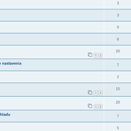
3
3
0
6
20
1
2
 nastavenia
7
2
15
1
2
20
1
2
dhladu
7
5