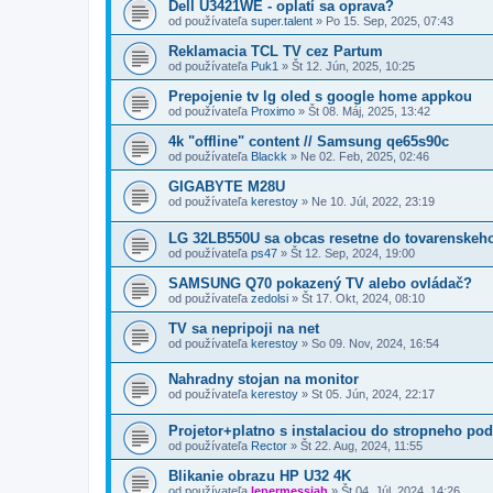
Dell U3421WE - oplatí sa oprava?
od používateľa
super.talent
»
Po 15. Sep, 2025, 07:43
Reklamacia TCL TV cez Partum
od používateľa
Puk1
»
Št 12. Jún, 2025, 10:25
Prepojenie tv lg oled s google home appkou
od používateľa
Proximo
»
Št 08. Máj, 2025, 13:42
4k "offline" content // Samsung qe65s90c
od používateľa
Blackk
»
Ne 02. Feb, 2025, 02:46
GIGABYTE M28U
od používateľa
kerestoy
»
Ne 10. Júl, 2022, 23:19
LG 32LB550U sa obcas resetne do tovarenskeho
od používateľa
ps47
»
Št 12. Sep, 2024, 19:00
SAMSUNG Q70 pokazený TV alebo ovládač?
od používateľa
zedolsi
»
Št 17. Okt, 2024, 08:10
TV sa nepripoji na net
od používateľa
kerestoy
»
So 09. Nov, 2024, 16:54
Nahradny stojan na monitor
od používateľa
kerestoy
»
St 05. Jún, 2024, 22:17
Projetor+platno s instalaciou do stropneho po
od používateľa
Rector
»
Št 22. Aug, 2024, 11:55
Blikanie obrazu HP U32 4K
od používateľa
lepermessiah
»
Št 04. Júl, 2024, 14:26