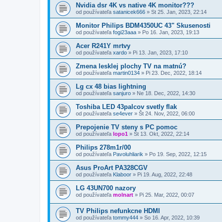
Nvidia dsr 4K vs native 4K monitor???
od používateľa
satanicek666
»
St 25. Jan, 2023, 22:14
Monitor Philips BDM4350UC 43" Skusenosti
od používateľa
fogi23aaa
»
Po 16. Jan, 2023, 19:13
Acer R241Y mrtvy
od používateľa
xardo
»
Pi 13. Jan, 2023, 17:10
Zmena lesklej plochy TV na matnú?
od používateľa
martin0134
»
Pi 23. Dec, 2022, 18:14
Lg cx 48 bias lightning
od používateľa
sanjuro
»
Ne 18. Dec, 2022, 14:30
Toshiba LED 43palcov svetly flak
od používateľa
se4ever
»
Št 24. Nov, 2022, 06:00
Prepojenie TV steny s PC pomoc
od používateľa
lopo1
»
Št 13. Okt, 2022, 22:14
Philips 278m1r/00
od používateľa
Pavoluhliarik
»
Po 19. Sep, 2022, 12:15
Asus ProArt PA328CGV
od používateľa
Klaboor
»
Pi 19. Aug, 2022, 22:48
LG 43UN700 nazory
od používateľa
molnart
»
Pi 25. Mar, 2022, 00:07
TV Philips nefunkcne HDMI
od používateľa
tommy444
»
So 16. Apr, 2022, 10:39