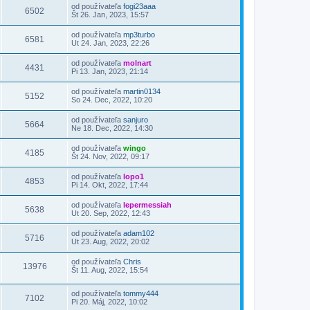
od používateľa
fogi23aaa
6502
Št 26. Jan, 2023, 15:57
od používateľa
mp3turbo
6581
Ut 24. Jan, 2023, 22:26
od používateľa
molnart
4431
Pi 13. Jan, 2023, 21:14
od používateľa
martin0134
5152
So 24. Dec, 2022, 10:20
od používateľa
sanjuro
5664
Ne 18. Dec, 2022, 14:30
od používateľa
wingo
4185
Št 24. Nov, 2022, 09:17
od používateľa
lopo1
4853
Pi 14. Okt, 2022, 17:44
od používateľa
lepermessiah
5638
Ut 20. Sep, 2022, 12:43
od používateľa
adam102
5716
Ut 23. Aug, 2022, 20:02
od používateľa
Chris
13976
Št 11. Aug, 2022, 15:54
od používateľa
tommy444
7102
Pi 20. Máj, 2022, 10:02