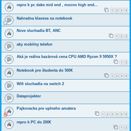
repro k pc dake mid end , mozno high end...
1
2
3
4
Nahradna klavesa na notebook
Nove sluchadla BT, ANC
1
2
3
aky mobilny telefon
Aká je reálna bazárová cena CPU AMD Ryzen 9 5950X ?
1
2
Notebook pre študenta do 500€
1
2
3
4
Wifi sluchadla na switch 2
Dataprojektor
Pajkovacka pre uplneho amatera
1
2
3
4
5
6
repro k PC do 200€
1
2