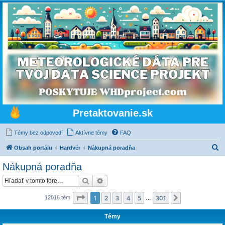
Pretaktovanie.sk
Témy bez odpovedí
Aktívne témy
FAQ
H
Obsah portálu
Hardvér
Nákupná poradňa
ľ
Nákupná poradňa
a
Hľadať
Rozšírené vyhľadávanie
d
a
Strana
1
z
301
1
2
3
4
5
301
Ďalšia
12016 tém
…
ť
Témy