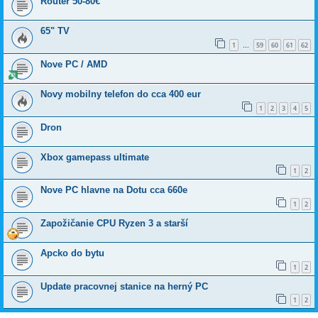
Router 50-80€
65" TV
1
59
60
61
62
…
Nove PC / AMD
Novy mobilny telefon do cca 400 eur
1
2
3
4
5
Dron
Xbox gamepass ultimate
1
2
Nove PC hlavne na Dotu cca 660e
1
2
Zapožičanie CPU Ryzen 3 a starší
Apcko do bytu
1
2
Update pracovnej stanice na herný PC
1
2