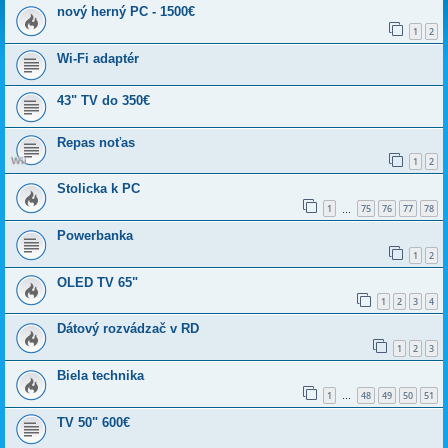
nový herný PC - 1500€
1
2
Wi-Fi adaptér
43" TV do 350€
Repas noťas
1
2
Stolicka k PC
1
75
76
77
78
…
Powerbanka
1
2
OLED TV 65"
1
2
3
4
Dátový rozvádzač v RD
1
2
3
Biela technika
1
48
49
50
51
…
TV 50" 600€