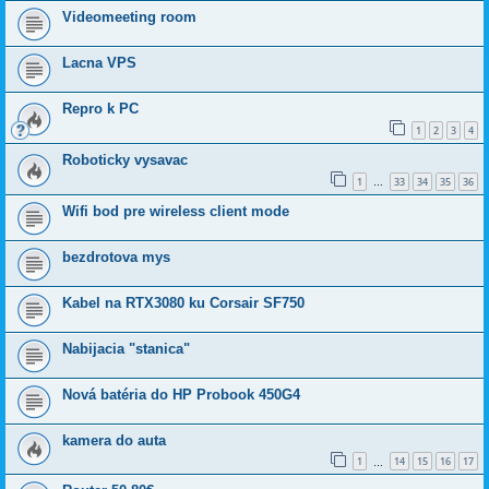
Videomeeting room
Lacna VPS
Repro k PC
1
2
3
4
Roboticky vysavac
1
33
34
35
36
…
Wifi bod pre wireless client mode
bezdrotova mys
Kabel na RTX3080 ku Corsair SF750
Nabijacia "stanica"
Nová batéria do HP Probook 450G4
kamera do auta
1
14
15
16
17
…