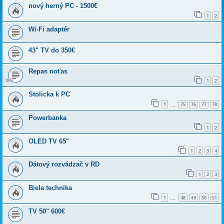
nový herný PC - 1500€
1
2
Wi-Fi adaptér
43" TV do 350€
Repas noťas
1
2
Stolicka k PC
1
75
76
77
78
…
Powerbanka
1
2
OLED TV 65"
1
2
3
4
Dátový rozvádzač v RD
1
2
3
Biela technika
1
48
49
50
51
…
TV 50" 600€