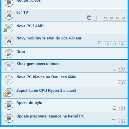
Router 50-80€
65" TV
1
59
60
61
62
…
Nove PC / AMD
Novy mobilny telefon do cca 400 eur
1
2
3
4
5
Dron
Xbox gamepass ultimate
1
2
Nove PC hlavne na Dotu cca 660e
1
2
Zapožičanie CPU Ryzen 3 a starší
Apcko do bytu
1
2
Update pracovnej stanice na herný PC
1
2