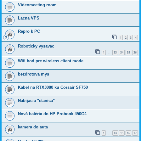
Videomeeting room
Lacna VPS
Repro k PC
1
2
3
4
Roboticky vysavac
1
33
34
35
36
…
Wifi bod pre wireless client mode
bezdrotova mys
Kabel na RTX3080 ku Corsair SF750
Nabijacia "stanica"
Nová batéria do HP Probook 450G4
kamera do auta
1
14
15
16
17
…