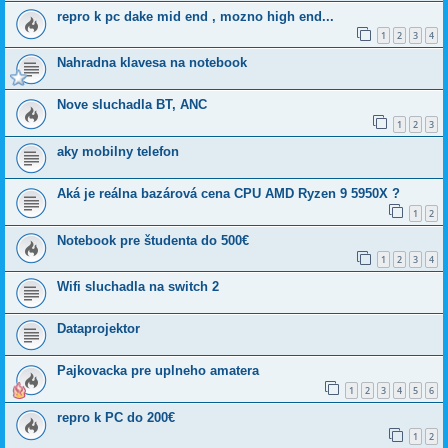
repro k pc dake mid end , mozno high end...
1
2
3
4
Nahradna klavesa na notebook
Nove sluchadla BT, ANC
1
2
3
aky mobilny telefon
Aká je reálna bazárová cena CPU AMD Ryzen 9 5950X ?
1
2
Notebook pre študenta do 500€
1
2
3
4
Wifi sluchadla na switch 2
Dataprojektor
Pajkovacka pre uplneho amatera
1
2
3
4
5
6
repro k PC do 200€
1
2