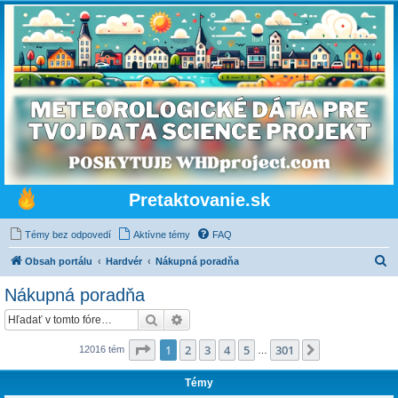
Pretaktovanie.sk
Témy bez odpovedí
Aktívne témy
FAQ
H
Obsah portálu
Hardvér
Nákupná poradňa
ľ
Nákupná poradňa
a
Hľadať
Rozšírené vyhľadávanie
d
a
Strana
1
z
301
1
2
3
4
5
301
Ďalšia
12016 tém
…
ť
Témy