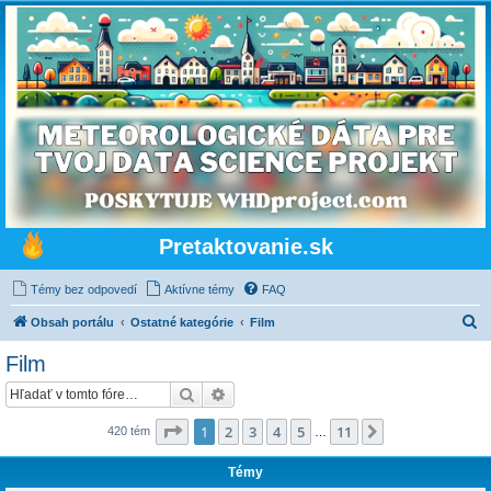
Pretaktovanie.sk
Témy bez odpovedí
Aktívne témy
FAQ
H
Obsah portálu
Ostatné kategórie
Film
ľ
Film
a
Hľadať
Rozšírené vyhľadávanie
d
a
Strana
1
z
11
1
2
3
4
5
11
Ďalšia
420 tém
…
ť
Témy