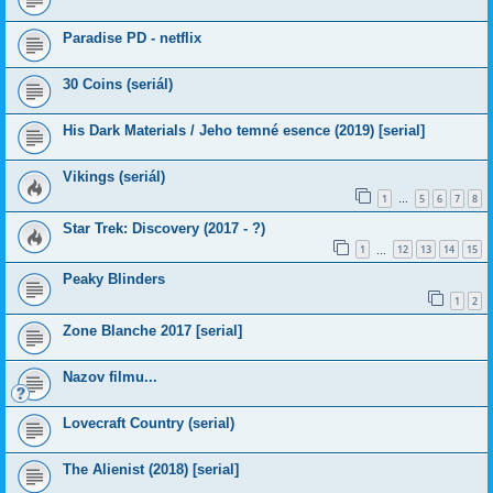
Paradise PD - netflix
30 Coins (seriál)
His Dark Materials / Jeho temné esence (2019) [serial]
Vikings (seriál)
1
5
6
7
8
…
Star Trek: Discovery (2017 - ?)
1
12
13
14
15
…
Peaky Blinders
1
2
Zone Blanche 2017 [serial]
Nazov filmu...
Lovecraft Country (serial)
The Alienist (2018) [serial]