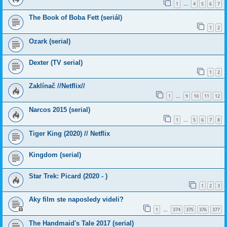
1
4
5
6
7
…
The Book of Boba Fett (seriál)
1
2
Ozark (serial)
Dexter (TV serial)
1
2
Zaklínač //Netflix//
1
9
10
11
12
…
Narcos 2015 (serial)
1
5
6
7
8
…
Tiger King (2020) // Netflix
Kingdom (serial)
Star Trek: Picard (2020 - )
1
2
3
Aky film ste naposledy videli?
1
374
375
376
377
…
The Handmaid's Tale 2017 (serial)