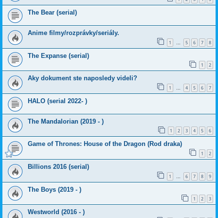
The Bear (serial)
Anime filmy/rozprávky/seriály.
1
5
6
7
8
…
The Expanse (serial)
1
2
Aky dokument ste naposledy videli?
1
4
5
6
7
…
HALO (serial 2022- )
The Mandalorian (2019 - )
1
2
3
4
5
6
Game of Thrones: House of the Dragon (Rod draka)
1
2
Billions 2016 (serial)
1
6
7
8
9
…
The Boys (2019 - )
1
2
3
Westworld (2016 - )