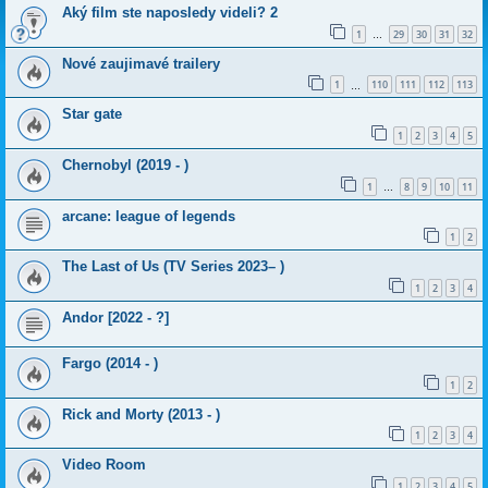
Aký film ste naposledy videli? 2
1
29
30
31
32
…
Nové zaujimavé trailery
1
110
111
112
113
…
Star gate
1
2
3
4
5
Chernobyl (2019 - )
1
8
9
10
11
…
arcane: league of legends
1
2
The Last of Us (TV Series 2023– )
1
2
3
4
Andor [2022 - ?]
Fargo (2014 - )
1
2
Rick and Morty (2013 - )
1
2
3
4
Video Room
1
2
3
4
5