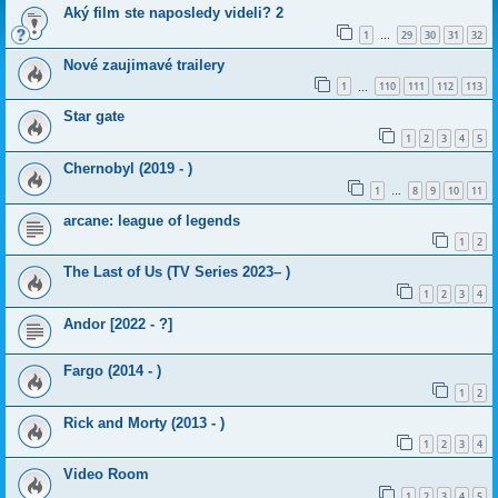
Aký film ste naposledy videli? 2
1
29
30
31
32
…
Nové zaujimavé trailery
1
110
111
112
113
…
Star gate
1
2
3
4
5
Chernobyl (2019 - )
1
8
9
10
11
…
arcane: league of legends
1
2
The Last of Us (TV Series 2023– )
1
2
3
4
Andor [2022 - ?]
Fargo (2014 - )
1
2
Rick and Morty (2013 - )
1
2
3
4
Video Room
1
2
3
4
5