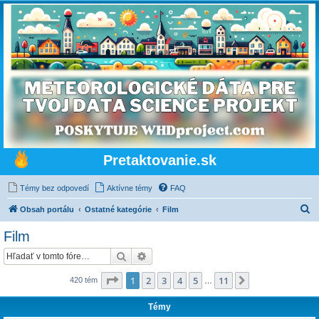
Pretaktovanie.sk
Témy bez odpovedí
Aktívne témy
FAQ
H
Obsah portálu
Ostatné kategórie
Film
ľ
Film
a
Hľadať
Rozšírené vyhľadávanie
d
a
Strana
1
z
11
1
2
3
4
5
11
Ďalšia
420 tém
…
ť
Témy