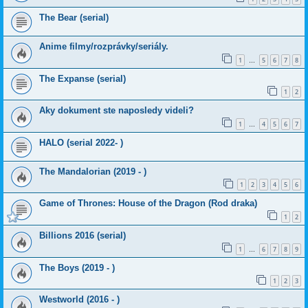
The Bear (serial)
Anime filmy/rozprávky/seriály.
1
5
6
7
8
…
The Expanse (serial)
1
2
Aky dokument ste naposledy videli?
1
4
5
6
7
…
HALO (serial 2022- )
The Mandalorian (2019 - )
1
2
3
4
5
6
Game of Thrones: House of the Dragon (Rod draka)
1
2
Billions 2016 (serial)
1
6
7
8
9
…
The Boys (2019 - )
1
2
3
Westworld (2016 - )