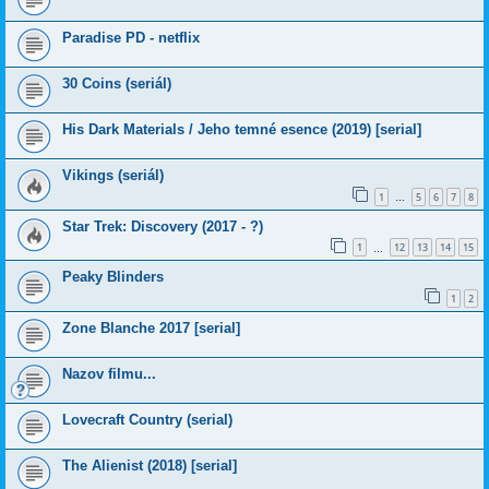
Paradise PD - netflix
30 Coins (seriál)
His Dark Materials / Jeho temné esence (2019) [serial]
Vikings (seriál)
1
5
6
7
8
…
Star Trek: Discovery (2017 - ?)
1
12
13
14
15
…
Peaky Blinders
1
2
Zone Blanche 2017 [serial]
Nazov filmu...
Lovecraft Country (serial)
The Alienist (2018) [serial]