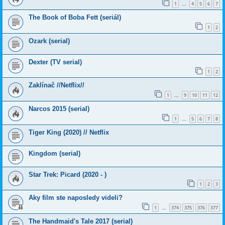
1
4
5
6
7
…
The Book of Boba Fett (seriál)
1
2
Ozark (serial)
Dexter (TV serial)
1
2
Zaklínač //Netflix//
1
9
10
11
12
…
Narcos 2015 (serial)
1
5
6
7
8
…
Tiger King (2020) // Netflix
Kingdom (serial)
Star Trek: Picard (2020 - )
1
2
3
Aky film ste naposledy videli?
1
374
375
376
377
…
The Handmaid's Tale 2017 (serial)