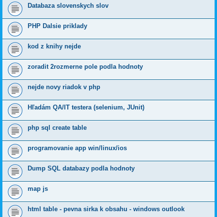
Databaza slovenskych slov
PHP Dalsie priklady
kod z knihy nejde
zoradit 2rozmerne pole podla hodnoty
nejde novy riadok v php
Hľadám QA/IT testera (selenium, JUnit)
php sql create table
programovanie app win/linux/ios
Dump SQL databazy podla hodnoty
map js
html table - pevna sirka k obsahu - windows outlook