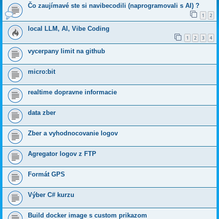
Čo zaujímavé ste si navibecodili (naprogramovali s AI) ?
1
2
local LLM, AI, Vibe Coding
1
2
3
4
vycerpany limit na github
micro:bit
realtime dopravne informacie
data zber
Zber a vyhodnocovanie logov
Agregator logov z FTP
Formát GPS
Výber C# kurzu
Build docker image s custom prikazom