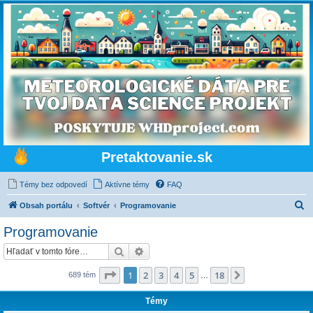
Pretaktovanie.sk
Témy bez odpovedí
Aktívne témy
FAQ
H
Obsah portálu
Softvér
Programovanie
ľ
Programovanie
a
Hľadať
Rozšírené vyhľadávanie
d
a
Strana
1
z
18
1
2
3
4
5
18
Ďalšia
689 tém
…
ť
Témy