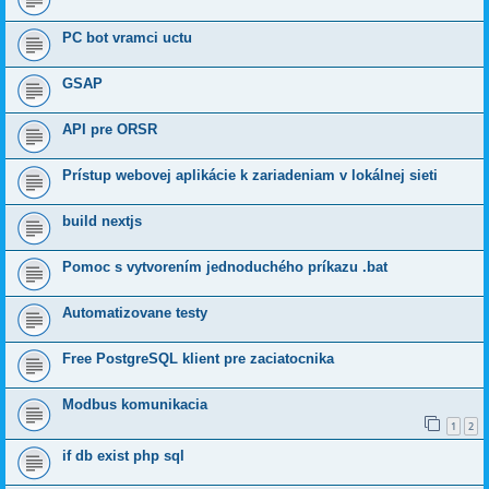
PC bot vramci uctu
GSAP
API pre ORSR
Prístup webovej aplikácie k zariadeniam v lokálnej sieti
build nextjs
Pomoc s vytvorením jednoduchého príkazu .bat
Automatizovane testy
Free PostgreSQL klient pre zaciatocnika
Modbus komunikacia
1
2
if db exist php sql