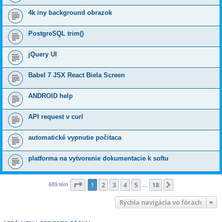
4k iny background obrazok
PostgreSQL trim()
jQuery UI
Babel 7 JSX React Biela Screen
ANDROID help
API request v curl
automatické vypnutie počitaca
platforma na vytvorenie dokumentacie k softu
Strana
1
z
18
1
2
3
4
5
18
Ďalšia
689 tém
…
Rýchla navigácia vo fórach