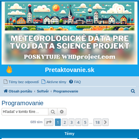
Pretaktovanie.sk
Témy bez odpovedí
Aktívne témy
FAQ
H
Obsah portálu
Softvér
Programovanie
ľ
Programovanie
a
Hľadať
Rozšírené vyhľadávanie
d
a
Strana
1
z
18
1
2
3
4
5
18
Ďalšia
689 tém
…
ť
Témy