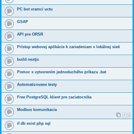
PC bot vramci uctu
GSAP
API pre ORSR
Prístup webovej aplikácie k zariadeniam v lokálnej sieti
build nextjs
Pomoc s vytvorením jednoduchého príkazu .bat
Automatizovane testy
Free PostgreSQL klient pre zaciatocnika
Modbus komunikacia
1
2
if db exist php sql