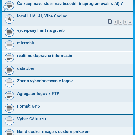
Čo zaujímavé ste si navibecodili (naprogramovali s AI) ?
local LLM, AI, Vibe Coding
1
2
3
4
vycerpany limit na github
micro:bit
realtime dopravne informacie
data zber
Zber a vyhodnocovanie logov
Agregator logov z FTP
Formát GPS
Výber C# kurzu
Build docker image s custom prikazom