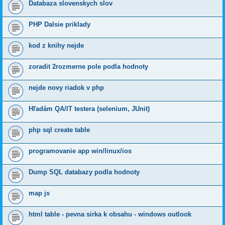
Databaza slovenskych slov
PHP Dalsie priklady
kod z knihy nejde
zoradit 2rozmerne pole podla hodnoty
nejde novy riadok v php
Hľadám QA/IT testera (selenium, JUnit)
php sql create table
programovanie app win/linux/ios
Dump SQL databazy podla hodnoty
map js
html table - pevna sirka k obsahu - windows outlook