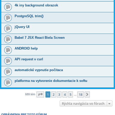
4k iny background obrazok
PostgreSQL trim()
jQuery UI
Babel 7 JSX React Biela Screen
ANDROID help
API request v curl
automatické vypnutie počitaca
platforma na vytvorenie dokumentacie k softu
Strana
1
z
18
1
2
3
4
5
18
Ďalšia
689 tém
…
Rýchla navigácia vo fórach
OPRÁVNENIA PRE TOTO FÓRUM