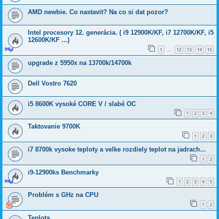
AMD newbie. Co nastavit? Na co si dat pozor?
Intel procesory 12. generácia. ( i9 12900K/KF, i7 12700K/KF, i5
12600K/KF ...)
1
12
13
14
15
…
upgrade z 5950x na 13700k/14700k
Dell Vostro 7620
i5 8600K vysoké CORE V / slabé OC
1
2
3
4
Taktovanie 9700K
1
2
3
i7 8700k vysoke teploty a velke rozdiely teplot na jadrach...
1
2
i9-12900ks Benchmarky
1
2
3
4
5
Problém s GHz na CPU
1
2
Teplota