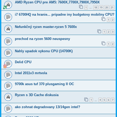
AMD Ryzen CPU pre AM5: 7600X,7700X,7900X,7950X
1
18
19
20
21
…
i7 6700HQ na hranie... pripadne iny budgetovy mobilny CPU?
1
2
Nefunkčný ryzen master-ryzen 5 7600x
1
2
3
prechod na ryzen 5600 neuspesny
1
2
Nahly upadok vykonu CPU (14700K)
Delid CPU
Intel 2011v3 mrtvola
9700k asus tuf 370 plusgaming II OC
Ryzen s 3D Cache diskusia
1
4
5
6
7
…
ako zohnat degradovany 13/14gen intel?