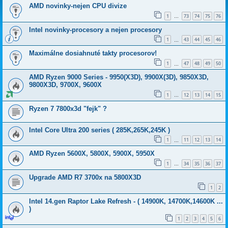
AMD novinky-nejen CPU divize
1
73
74
75
76
…
Intel novinky-procesory a nejen procesory
1
43
44
45
46
…
Maximálne dosiahnuté takty procesorov!
1
47
48
49
50
…
AMD Ryzen 9000 Series - 9950(X3D), 9900X(3D), 9850X3D,
9800X3D, 9700X, 9600X
1
12
13
14
15
…
Ryzen 7 7800x3d "fejk" ?
Intel Core Ultra 200 series ( 285K,265K,245K )
1
11
12
13
14
…
AMD Ryzen 5600X, 5800X, 5900X, 5950X
1
34
35
36
37
…
Upgrade AMD R7 3700x na 5800X3D
1
2
Intel 14.gen Raptor Lake Refresh - ( 14900K, 14700K,14600K ...
)
1
2
3
4
5
6