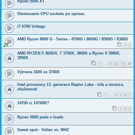
Ryzen 5000 XT
Otestovanie CPU socketu po oprave.
i7 6700 Voltage
AMD Ryzen 8000 G - Series - 8700G / 8600G / 8500G / 8300G
1
2
AMD RYZEN 5 3600/X, 7 3700X, 3800X a Ryzen 9 3900X,
3950X
1
51
52
53
54
…
Výmena 1600 za 3700X
Intel procesory 13. generace Raptor Lake - infa a recenze,
zkušenosti
1
4
5
6
7
…
14700 ci 14700K?
1
2
3
Ryzen 5000 pada v loade
Sweet spot - Voltaz vs. MHZ