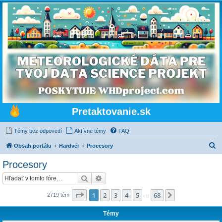
Pretaktovanie.sk
Témy bez odpovedí
Aktívne témy
FAQ
H
Obsah portálu
Hardvér
Procesory
ľ
Procesory
a
Hľadať
Rozšírené vyhľadávanie
d
a
Strana
1
z
68
1
2
3
4
5
68
Ďalšia
2719 tém
…
ť
Témy