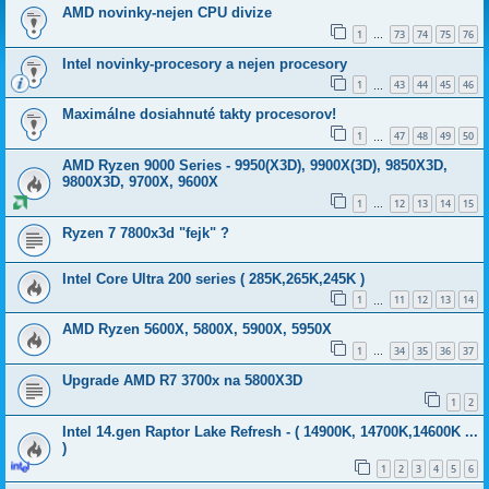
AMD novinky-nejen CPU divize
1
73
74
75
76
…
Intel novinky-procesory a nejen procesory
1
43
44
45
46
…
Maximálne dosiahnuté takty procesorov!
1
47
48
49
50
…
AMD Ryzen 9000 Series - 9950(X3D), 9900X(3D), 9850X3D,
9800X3D, 9700X, 9600X
1
12
13
14
15
…
Ryzen 7 7800x3d "fejk" ?
Intel Core Ultra 200 series ( 285K,265K,245K )
1
11
12
13
14
…
AMD Ryzen 5600X, 5800X, 5900X, 5950X
1
34
35
36
37
…
Upgrade AMD R7 3700x na 5800X3D
1
2
Intel 14.gen Raptor Lake Refresh - ( 14900K, 14700K,14600K ...
)
1
2
3
4
5
6