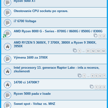
Ryzen 5000 XT
Otestovanie CPU socketu po oprave.
i7 6700 Voltage
AMD Ryzen 8000 G - Series - 8700G / 8600G / 8500G / 8300G
1
2
AMD RYZEN 5 3600/X, 7 3700X, 3800X a Ryzen 9 3900X,
3950X
1
51
52
53
54
…
Výmena 1600 za 3700X
Intel procesory 13. generace Raptor Lake - infa a recenze,
zkušenosti
1
4
5
6
7
…
14700 ci 14700K?
1
2
3
Ryzen 5000 pada v loade
Sweet spot - Voltaz vs. MHZ