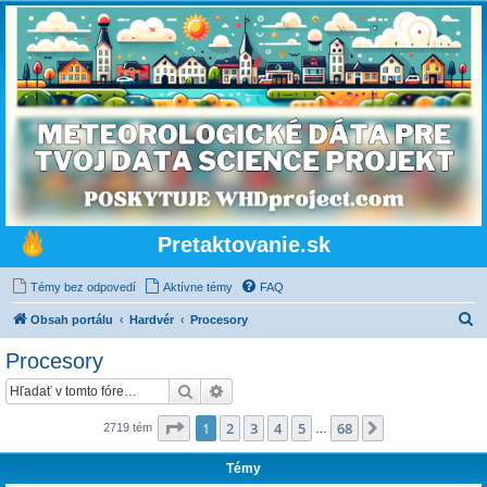
Pretaktovanie.sk
Témy bez odpovedí
Aktívne témy
FAQ
H
Obsah portálu
Hardvér
Procesory
ľ
Procesory
a
Hľadať
Rozšírené vyhľadávanie
d
a
Strana
1
z
68
1
2
3
4
5
68
Ďalšia
2719 tém
…
ť
Témy