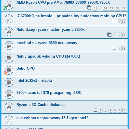
AMD Ryzen CPU pre AM5: 7600X,7700X,7900X,7950X
1
18
19
20
21
…
i7 6700HQ na hranie... pripadne iny budgetovy mobilny CPU?
1
2
Nefunkčný ryzen master-ryzen 5 7600x
1
2
3
prechod na ryzen 5600 neuspesny
1
2
Nahly upadok vykonu CPU (14700K)
Delid CPU
Intel 2011v3 mrtvola
9700k asus tuf 370 plusgaming II OC
Ryzen s 3D Cache diskusia
1
4
5
6
7
…
ako zohnat degradovany 13/14gen intel?