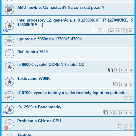
AMD newbie. Co nastavit? Na co si dat pozor?
Intel procesory 12. generácia. ( i9 12900K/KF, i7 12700K/KF, i5
12600K/KF ...)
1
12
13
14
15
…
upgrade z 5950x na 13700k/14700k
Dell Vostro 7620
i5 8600K vysoké CORE V / slabé OC
1
2
3
4
Taktovanie 9700K
1
2
3
i7 8700k vysoke teploty a velke rozdiely teplot na jadrach...
1
2
i9-12900ks Benchmarky
1
2
3
4
5
Problém s GHz na CPU
1
2
Teplota