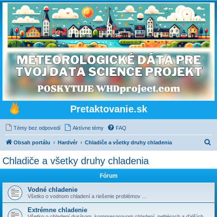
Pretaktovanie.sk
Témy bez odpovedí
Aktívne témy
FAQ
H
Obsah portálu
Hardvér
Chladiče a všetky druhy chladenia
ľ
Chladiče a všetky druhy chladenia
a
Fórum
d
a
Vodné chladenie
Všetko o vodnom chladení a riešenie problémov ...
ť
Extrémne chladenie
Všetko o chladení dusíkom, kompresorovom chladení, peltiéroch a ďalších