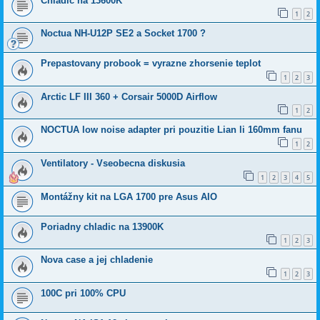
Chladic na 13600K
1
2
Noctua NH-U12P SE2 a Socket 1700 ?
Prepastovany probook = vyrazne zhorsenie teplot
1
2
3
Arctic LF III 360 + Corsair 5000D Airflow
1
2
NOCTUA low noise adapter pri pouzitie Lian li 160mm fanu
1
2
Ventilatory - Vseobecna diskusia
1
2
3
4
5
Montážny kit na LGA 1700 pre Asus AIO
Poriadny chladic na 13900K
1
2
3
Nova case a jej chladenie
1
2
3
100C pri 100% CPU