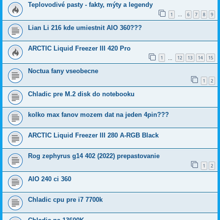
Teplovodivé pasty - fakty, mýty a legendy
1
6
7
8
9
…
Lian Li 216 kde umiestnit AIO 360???
ARCTIC Liquid Freezer III 420 Pro
1
12
13
14
15
…
Noctua fany vseobecne
1
2
Chladic pre M.2 disk do notebooku
kolko max fanov mozem dat na jeden 4pin???
ARCTIC Liquid Freezer III 280 A-RGB Black
Rog zephyrus g14 402 (2022) prepastovanie
1
2
AIO 240 ci 360
Chladic cpu pre i7 7700k