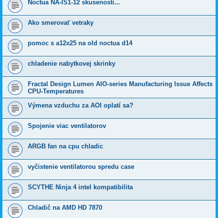
Noctua NA-IS1-12 skusenosti...
Ako smerovať vetraky
pomoc s a12x25 na old noctua d14
chladenie nabytkovej skrinky
Fractal Design Lumen AIO-series Manufacturing Issue Affects
CPU-Temperatures
Výmena vzduchu za AOI oplatí sa?
Spojenie viac ventilatorov
ARGB fan na cpu chladic
vyčistenie ventilatorou spredu case
SCYTHE Ninja 4 intel kompatibilita
Chladič na AMD HD 7870