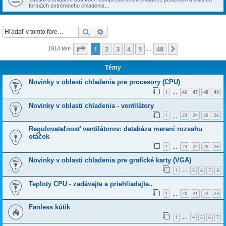
formách extrémneho chladenia...
Hľadať
Rozšírené vyhľadávanie
Strana
1
z
48
1
2
3
4
5
48
Ďalšia
1914 tém
…
Témy
Novinky v oblasti chladenia pre procesory (CPU)
1
46
47
48
49
…
Novinky v oblasti chladenia - ventilátory
1
23
24
25
26
…
Regulovateľnosť ventilátorov: databáza meraní rozsahu
otáčok
1
23
24
25
26
…
Novinky v oblasti chladenia pre grafické karty (VGA)
1
5
6
7
8
…
Teploty CPU - zadávajte a priehliadajte..
1
20
21
22
23
…
Fanless kútik
1
4
5
6
7
…