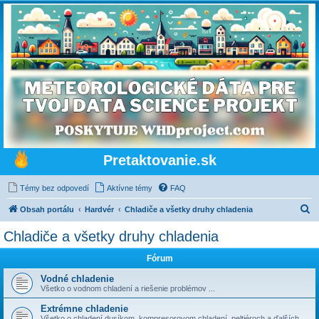
Pretaktovanie.sk
Témy bez odpovedí
Aktívne témy
FAQ
H
Obsah portálu
Hardvér
Chladiče a všetky druhy chladenia
ľ
Chladiče a všetky druhy chladenia
a
Fórum
d
a
Vodné chladenie
Všetko o vodnom chladení a riešenie problémov ...
ť
Extrémne chladenie
Všetko o chladení dusíkom, kompresorovom chladení, peltiéroch a ďalších