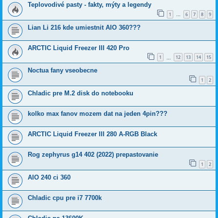
Teplovodivé pasty - fakty, mýty a legendy
1
6
7
8
9
…
Lian Li 216 kde umiestnit AIO 360???
ARCTIC Liquid Freezer III 420 Pro
1
12
13
14
15
…
Noctua fany vseobecne
1
2
Chladic pre M.2 disk do notebooku
kolko max fanov mozem dat na jeden 4pin???
ARCTIC Liquid Freezer III 280 A-RGB Black
Rog zephyrus g14 402 (2022) prepastovanie
1
2
AIO 240 ci 360
Chladic cpu pre i7 7700k