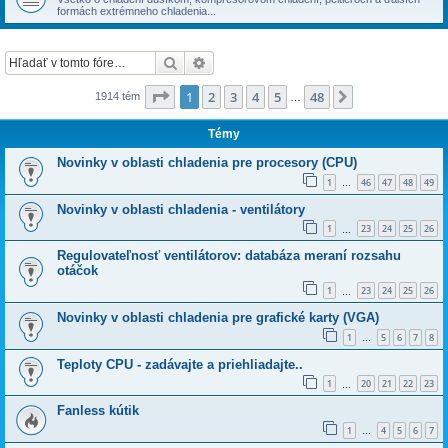
formách extrémneho chladenia...
Hľadať
Rozšírené vyhľadávanie
Strana
1
z
48
1
2
3
4
5
48
Ďalšia
1914 tém
…
Témy
Novinky v oblasti chladenia pre procesory (CPU)
1
46
47
48
49
…
Novinky v oblasti chladenia - ventilátory
1
23
24
25
26
…
Regulovateľnosť ventilátorov: databáza meraní rozsahu
otáčok
1
23
24
25
26
…
Novinky v oblasti chladenia pre grafické karty (VGA)
1
5
6
7
8
…
Teploty CPU - zadávajte a priehliadajte..
1
20
21
22
23
…
Fanless kútik
1
4
5
6
7
…