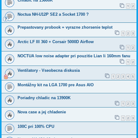
Chladic na 13600K
1
2
Noctua NH-U12P SE2 a Socket 1700 ?
Prepastovany probook = vyrazne zhorsenie teplot
1
2
3
Arctic LF III 360 + Corsair 5000D Airflow
1
2
NOCTUA low noise adapter pri pouzitie Lian li 160mm fanu
1
2
Ventilatory - Vseobecna diskusia
1
2
3
4
5
Montážny kit na LGA 1700 pre Asus AIO
Poriadny chladic na 13900K
1
2
3
Nova case a jej chladenie
1
2
3
100C pri 100% CPU