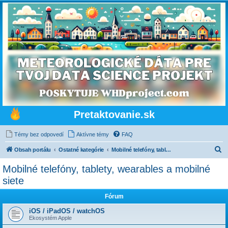
Pretaktovanie.sk
Témy bez odpovedí
Aktívne témy
FAQ
H
Obsah portálu
Ostatné kategórie
Mobilné telefóny, tablety, wearables a mobilné siete
ľ
Mobilné telefóny, tablety, wearables a mobilné
a
siete
d
Fórum
a
iOS / iPadOS / watchOS
ť
Ekosystém Apple