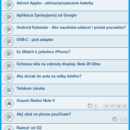
Adroid Appka - utilizacia/vytazenie baterky
Aplikacia Správy(sms) od Google
Android Kalendar - Ako nazdielat udalost / poslat pozvanku?
USB-C - jack adapter
2x iWatch k jednému iPhonu?
Ochrana skla na zahnuty display. Note 20 Ultra
Aky drziak do auta na velky telefon?
Telekom záruka
Xiaomi Redmi Note 4
1
16
17
18
19
…
Aký obal na phone používate?
1
2
Radosť od O2