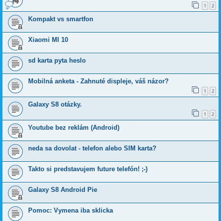
1
2
Kompakt vs smartfon
Xiaomi MI 10
sd karta pyta heslo
Mobilná anketa - Zahnuté displeje, váš názor?
1
2
Galaxy S8 otázky.
1
2
Youtube bez reklám (Android)
neda sa dovolat - telefon alebo SIM karta?
Takto si predstavujem future telefón! ;-)
Galaxy S8 Android Pie
Pomoc: Vymena iba sklicka