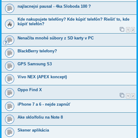
najlacnejsi pausal - 4ka Sloboda 100 ?
Kde nakupujete telefóny? Kde kúpiť telefón? Riešiť to, kde
kúpiť telefón?
1
2
Nenačíta mnohé súbory z SD karty v PC
BlackBerry telefony?
GPS Samsung S3
Vivo NEX (APEX koncept)
Oppo Find X
1
2
iPhone 7 a 6 - nejde zapnúť
Ake sklo/foliu na Note 8
Skener aplikácia