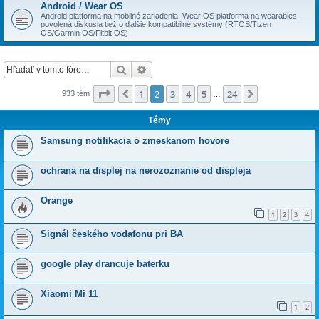
Android / Wear OS
Android platforma na mobilné zariadenia, Wear OS platforma na wearables,
povolená diskusia tiež o ďalšie kompatibilné systémy (RTOS/Tizen
OS/Garmin OS/Fitbit OS)
Hľadať
Rozšírené vyhľadávanie
Strana
2
z
24
1
2
3
4
5
24
Predchádzajúci
Ďalšia
933 tém
…
Témy
Samsung notifikacia o zmeskanom hovore
ochrana na displej na nerozoznanie od displeja
Orange
1
2
3
4
Signál českého vodafonu pri BA
google play drancuje baterku
Xiaomi Mi 11
1
2