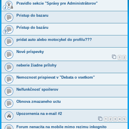
Pravidlo sekcie "Správy pre Administrátorov"
Pristup do bazaru
Prístup do bazáru
pridat auto alebo motocykel do profilu???
Nové príspevky
1
2
neberie žiadne prílohy
Nemoznost prispievat v "Debata o vsetkom"
Ne/funkčnosť spoilerov
Obnova zmazaneho uctu
Upozornenia na e-mail #2
1
2
3
4
5
Forum nenacita na mobile mimo rezimu inkognito