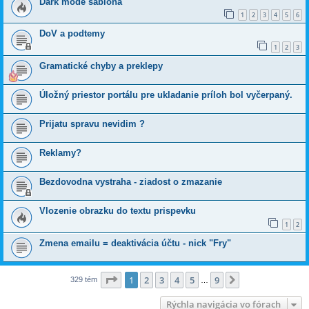
Dark mode šablona
1
2
3
4
5
6
DoV a podtemy
1
2
3
Gramatické chyby a preklepy
Úložný priestor portálu pre ukladanie príloh bol vyčerpaný.
Prijatu spravu nevidim ?
Reklamy?
Bezdovodna vystraha - ziadost o zmazanie
Vlozenie obrazku do textu prispevku
1
2
Zmena emailu = deaktivácia účtu - nick "Fry"
Strana
1
z
9
1
2
3
4
5
9
Ďalšia
329 tém
…
Rýchla navigácia vo fórach