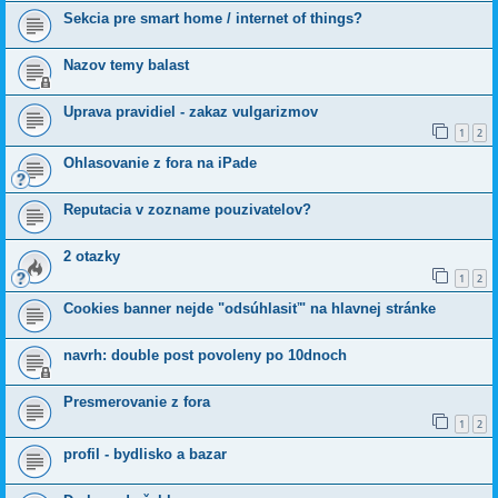
Sekcia pre smart home / internet of things?
Nazov temy balast
Uprava pravidiel - zakaz vulgarizmov
1
2
Ohlasovanie z fora na iPade
Reputacia v zozname pouzivatelov?
2 otazky
1
2
Cookies banner nejde "odsúhlasiť" na hlavnej stránke
navrh: double post povoleny po 10dnoch
Presmerovanie z fora
1
2
profil - bydlisko a bazar