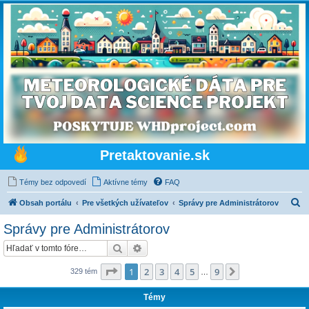
Pretaktovanie.sk
Témy bez odpovedí
Aktívne témy
FAQ
H
Obsah portálu
Pre všetkých užívateľov
Správy pre Administrátorov
ľ
Správy pre Administrátorov
a
Hľadať
Rozšírené vyhľadávanie
d
a
Strana
1
z
9
1
2
3
4
5
9
Ďalšia
329 tém
…
ť
Témy