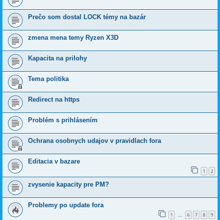
Prečo som dostal LOCK témy na bazár
zmena mena temy Ryzen X3D
Kapacita na prilohy
Tema politika
Redirect na https
Problém s prihlásením
Ochrana osobnych udajov v pravidlach fora
Editacia v bazare
1
2
zvysenie kapacity pre PM?
Problemy po update fora
1
6
7
8
9
…