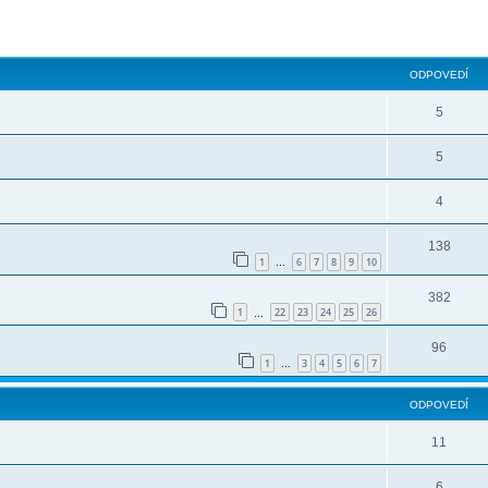
ODPOVEDÍ
5
5
4
138
1
6
7
8
9
10
…
382
1
22
23
24
25
26
…
96
1
3
4
5
6
7
…
ODPOVEDÍ
11
6