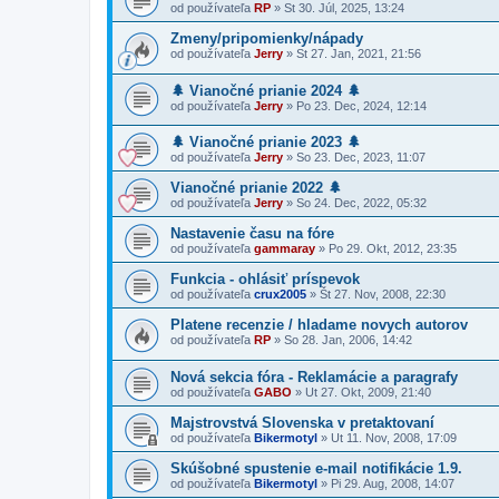
od používateľa
RP
»
St 30. Júl, 2025, 13:24
Zmeny/pripomienky/nápady
od používateľa
Jerry
»
St 27. Jan, 2021, 21:56
🌲 Vianočné prianie 2024 🌲
od používateľa
Jerry
»
Po 23. Dec, 2024, 12:14
🌲 Vianočné prianie 2023 🌲
od používateľa
Jerry
»
So 23. Dec, 2023, 11:07
Vianočné prianie 2022 🌲
od používateľa
Jerry
»
So 24. Dec, 2022, 05:32
Nastavenie času na fóre
od používateľa
gammaray
»
Po 29. Okt, 2012, 23:35
Funkcia - ohlásiť príspevok
od používateľa
crux2005
»
Št 27. Nov, 2008, 22:30
Platene recenzie / hladame novych autorov
od používateľa
RP
»
So 28. Jan, 2006, 14:42
Nová sekcia fóra - Reklamácie a paragrafy
od používateľa
GABO
»
Ut 27. Okt, 2009, 21:40
Majstrovstvá Slovenska v pretaktovaní
od používateľa
Bikermotyl
»
Ut 11. Nov, 2008, 17:09
Skúšobné spustenie e-mail notifikácie 1.9.
od používateľa
Bikermotyl
»
Pi 29. Aug, 2008, 14:07