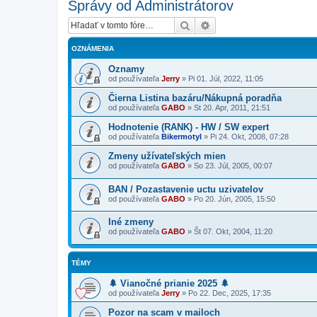
Správy od Administrátorov
Hľadať
Rozšírené vyhľadávanie
OZNÁMENIA
Oznamy
od používateľa
Jerry
»
Pi 01. Júl, 2022, 11:05
Čierna Listina bazáru/Nákupná poradňa
od používateľa
GABO
»
St 20. Apr, 2011, 21:51
Hodnotenie (RANK) - HW / SW expert
od používateľa
Bikermotyl
»
Pi 24. Okt, 2008, 07:28
Zmeny užívateľských mien
od používateľa
GABO
»
So 23. Júl, 2005, 00:07
BAN / Pozastavenie uctu uzivatelov
od používateľa
GABO
»
Po 20. Jún, 2005, 15:50
Iné zmeny
od používateľa
GABO
»
Št 07. Okt, 2004, 11:20
TÉMY
🌲 Vianočné prianie 2025 🌲
od používateľa
Jerry
»
Po 22. Dec, 2025, 17:35
Pozor na scam v mailoch