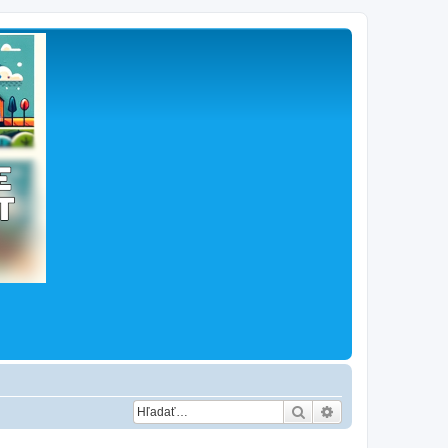
Hľadať
Rozšírené vyhľad