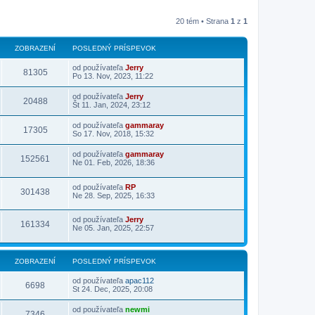
20 tém • Strana
1
z
1
ZOBRAZENÍ
POSLEDNÝ PRÍSPEVOK
od používateľa
Jerry
81305
Po 13. Nov, 2023, 11:22
od používateľa
Jerry
20488
Št 11. Jan, 2024, 23:12
od používateľa
gammaray
17305
So 17. Nov, 2018, 15:32
od používateľa
gammaray
152561
Ne 01. Feb, 2026, 18:36
od používateľa
RP
301438
Ne 28. Sep, 2025, 16:33
od používateľa
Jerry
161334
Ne 05. Jan, 2025, 22:57
ZOBRAZENÍ
POSLEDNÝ PRÍSPEVOK
od používateľa
apac112
6698
St 24. Dec, 2025, 20:08
od používateľa
newmi
7346