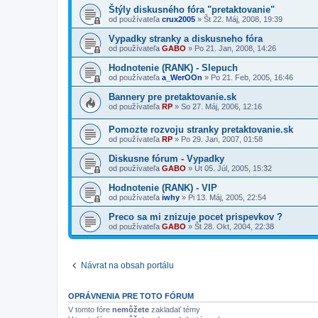
Štýly diskusného fóra "pretaktovanie"
od používateľa
crux2005
»
Št 22. Máj, 2008, 19:39
Vypadky stranky a diskusneho fóra
od používateľa
GABO
»
Po 21. Jan, 2008, 14:26
Hodnotenie (RANK) - Slepuch
od používateľa
a_WerOOn
»
Po 21. Feb, 2005, 16:46
Bannery pre pretaktovanie.sk
od používateľa
RP
»
So 27. Máj, 2006, 12:16
Pomozte rozvoju stranky pretaktovanie.sk
od používateľa
RP
»
Po 29. Jan, 2007, 01:58
Diskusne fórum - Vypadky
od používateľa
GABO
»
Ut 05. Júl, 2005, 15:32
Hodnotenie (RANK) - VIP
od používateľa
iwhy
»
Pi 13. Máj, 2005, 22:54
Preco sa mi znizuje pocet prispevkov ?
od používateľa
GABO
»
Št 28. Okt, 2004, 22:38
Návrat na obsah portálu
OPRÁVNENIA PRE TOTO FÓRUM
V tomto fóre
nemôžete
zakladať témy