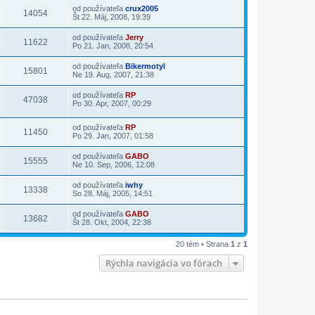
od používateľa
crux2005
14054
Št 22. Máj, 2008, 19:39
od používateľa
Jerry
11622
Po 21. Jan, 2008, 20:54
od používateľa
Bikermotyl
15801
Ne 19. Aug, 2007, 21:38
od používateľa
RP
47038
Po 30. Apr, 2007, 00:29
od používateľa
RP
11450
Po 29. Jan, 2007, 01:58
od používateľa
GABO
15555
Ne 10. Sep, 2006, 12:08
od používateľa
iwhy
13338
So 28. Máj, 2005, 14:51
od používateľa
GABO
13682
Št 28. Okt, 2004, 22:38
20 tém • Strana
1
z
1
Rýchla navigácia vo fórach