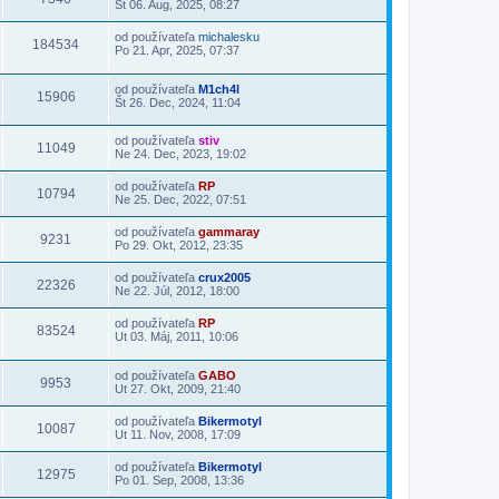
St 06. Aug, 2025, 08:27
od používateľa
michalesku
184534
Po 21. Apr, 2025, 07:37
od používateľa
M1ch4l
15906
Št 26. Dec, 2024, 11:04
od používateľa
stiv
11049
Ne 24. Dec, 2023, 19:02
od používateľa
RP
10794
Ne 25. Dec, 2022, 07:51
od používateľa
gammaray
9231
Po 29. Okt, 2012, 23:35
od používateľa
crux2005
22326
Ne 22. Júl, 2012, 18:00
od používateľa
RP
83524
Ut 03. Máj, 2011, 10:06
od používateľa
GABO
9953
Ut 27. Okt, 2009, 21:40
od používateľa
Bikermotyl
10087
Ut 11. Nov, 2008, 17:09
od používateľa
Bikermotyl
12975
Po 01. Sep, 2008, 13:36