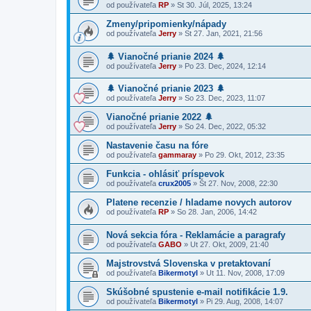
od používateľa
RP
»
St 30. Júl, 2025, 13:24
Zmeny/pripomienky/nápady
od používateľa
Jerry
»
St 27. Jan, 2021, 21:56
🌲 Vianočné prianie 2024 🌲
od používateľa
Jerry
»
Po 23. Dec, 2024, 12:14
🌲 Vianočné prianie 2023 🌲
od používateľa
Jerry
»
So 23. Dec, 2023, 11:07
Vianočné prianie 2022 🌲
od používateľa
Jerry
»
So 24. Dec, 2022, 05:32
Nastavenie času na fóre
od používateľa
gammaray
»
Po 29. Okt, 2012, 23:35
Funkcia - ohlásiť príspevok
od používateľa
crux2005
»
Št 27. Nov, 2008, 22:30
Platene recenzie / hladame novych autorov
od používateľa
RP
»
So 28. Jan, 2006, 14:42
Nová sekcia fóra - Reklamácie a paragrafy
od používateľa
GABO
»
Ut 27. Okt, 2009, 21:40
Majstrovstvá Slovenska v pretaktovaní
od používateľa
Bikermotyl
»
Ut 11. Nov, 2008, 17:09
Skúšobné spustenie e-mail notifikácie 1.9.
od používateľa
Bikermotyl
»
Pi 29. Aug, 2008, 14:07