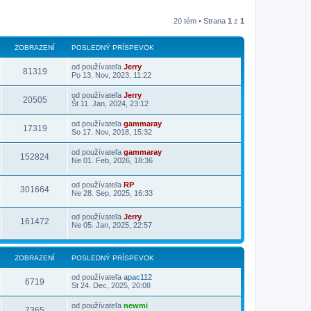
20 tém • Strana
1
z
1
ZOBRAZENÍ
POSLEDNÝ PRÍSPEVOK
od používateľa
Jerry
81319
Po 13. Nov, 2023, 11:22
od používateľa
Jerry
20505
Št 11. Jan, 2024, 23:12
od používateľa
gammaray
17319
So 17. Nov, 2018, 15:32
od používateľa
gammaray
152824
Ne 01. Feb, 2026, 18:36
od používateľa
RP
301664
Ne 28. Sep, 2025, 16:33
od používateľa
Jerry
161472
Ne 05. Jan, 2025, 22:57
ZOBRAZENÍ
POSLEDNÝ PRÍSPEVOK
od používateľa
apac112
6719
St 24. Dec, 2025, 20:08
od používateľa
newmi
7365