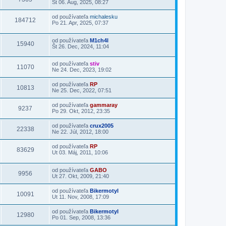
St 06. Aug, 2025, 08:27
od používateľa
michalesku
184712
Po 21. Apr, 2025, 07:37
od používateľa
M1ch4l
15940
Št 26. Dec, 2024, 11:04
od používateľa
stiv
11070
Ne 24. Dec, 2023, 19:02
od používateľa
RP
10813
Ne 25. Dec, 2022, 07:51
od používateľa
gammaray
9237
Po 29. Okt, 2012, 23:35
od používateľa
crux2005
22338
Ne 22. Júl, 2012, 18:00
od používateľa
RP
83629
Ut 03. Máj, 2011, 10:06
od používateľa
GABO
9956
Ut 27. Okt, 2009, 21:40
od používateľa
Bikermotyl
10091
Ut 11. Nov, 2008, 17:09
od používateľa
Bikermotyl
12980
Po 01. Sep, 2008, 13:36