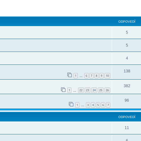
ODPOVEDÍ
5
5
4
138
1
6
7
8
9
10
…
382
1
22
23
24
25
26
…
96
1
3
4
5
6
7
…
ODPOVEDÍ
11
6