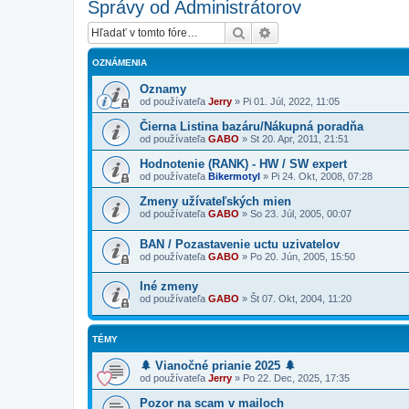
Správy od Administrátorov
Hľadať
Rozšírené vyhľadávanie
OZNÁMENIA
Oznamy
od používateľa
Jerry
»
Pi 01. Júl, 2022, 11:05
Čierna Listina bazáru/Nákupná poradňa
od používateľa
GABO
»
St 20. Apr, 2011, 21:51
Hodnotenie (RANK) - HW / SW expert
od používateľa
Bikermotyl
»
Pi 24. Okt, 2008, 07:28
Zmeny užívateľských mien
od používateľa
GABO
»
So 23. Júl, 2005, 00:07
BAN / Pozastavenie uctu uzivatelov
od používateľa
GABO
»
Po 20. Jún, 2005, 15:50
Iné zmeny
od používateľa
GABO
»
Št 07. Okt, 2004, 11:20
TÉMY
🌲 Vianočné prianie 2025 🌲
od používateľa
Jerry
»
Po 22. Dec, 2025, 17:35
Pozor na scam v mailoch