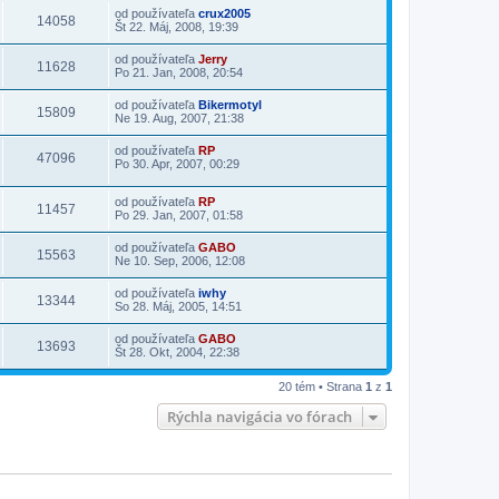
od používateľa
crux2005
14058
Št 22. Máj, 2008, 19:39
od používateľa
Jerry
11628
Po 21. Jan, 2008, 20:54
od používateľa
Bikermotyl
15809
Ne 19. Aug, 2007, 21:38
od používateľa
RP
47096
Po 30. Apr, 2007, 00:29
od používateľa
RP
11457
Po 29. Jan, 2007, 01:58
od používateľa
GABO
15563
Ne 10. Sep, 2006, 12:08
od používateľa
iwhy
13344
So 28. Máj, 2005, 14:51
od používateľa
GABO
13693
Št 28. Okt, 2004, 22:38
20 tém • Strana
1
z
1
Rýchla navigácia vo fórach