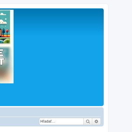
Hľadať
Rozšírené vyhľad