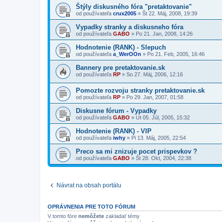
Štýly diskusného fóra "pretaktovanie"
od používateľa
crux2005
»
Št 22. Máj, 2008, 19:39
Vypadky stranky a diskusneho fóra
od používateľa
GABO
»
Po 21. Jan, 2008, 14:26
Hodnotenie (RANK) - Slepuch
od používateľa
a_WerOOn
»
Po 21. Feb, 2005, 16:46
Bannery pre pretaktovanie.sk
od používateľa
RP
»
So 27. Máj, 2006, 12:16
Pomozte rozvoju stranky pretaktovanie.sk
od používateľa
RP
»
Po 29. Jan, 2007, 01:58
Diskusne fórum - Vypadky
od používateľa
GABO
»
Ut 05. Júl, 2005, 15:32
Hodnotenie (RANK) - VIP
od používateľa
iwhy
»
Pi 13. Máj, 2005, 22:54
Preco sa mi znizuje pocet prispevkov ?
od používateľa
GABO
»
Št 28. Okt, 2004, 22:38
Návrat na obsah portálu
OPRÁVNENIA PRE TOTO FÓRUM
V tomto fóre
nemôžete
zakladať témy