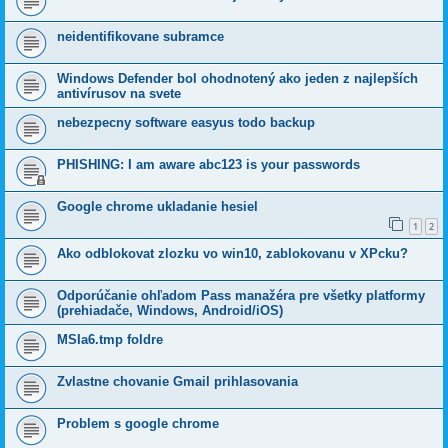
neidentifikovane subramce
Windows Defender bol ohodnotený ako jeden z najlepších
antivírusov na svete
nebezpecny software easyus todo backup
PHISHING: I am aware abc123 is your passwords
Google chrome ukladanie hesiel
1
2
Ako odblokovat zlozku vo win10, zablokovanu v XPcku?
Odporúčanie ohľadom Pass manažéra pre všetky platformy
(prehiadače, Windows, Android/iOS)
MSIa6.tmp foldre
Zvlastne chovanie Gmail prihlasovania
Problem s google chrome