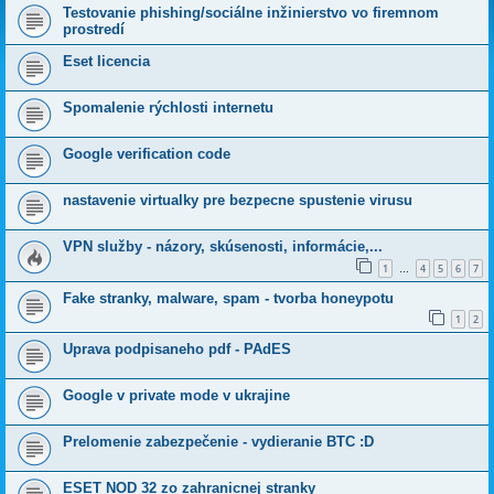
Testovanie phishing/sociálne inžinierstvo vo firemnom
prostredí
Eset licencia
Spomalenie rýchlosti internetu
Google verification code
nastavenie virtualky pre bezpecne spustenie virusu
VPN služby - názory, skúsenosti, informácie,...
1
4
5
6
7
…
Fake stranky, malware, spam - tvorba honeypotu
1
2
Uprava podpisaneho pdf - PAdES
Google v private mode v ukrajine
Prelomenie zabezpečenie - vydieranie BTC :D
ESET NOD 32 zo zahranicnej stranky