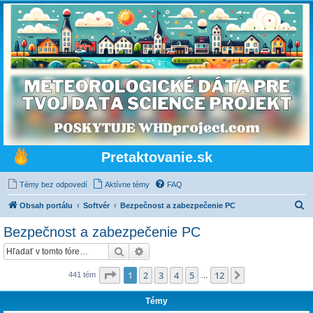
Pretaktovanie.sk
Témy bez odpovedí
Aktívne témy
FAQ
H
Obsah portálu
Softvér
Bezpečnost a zabezpečenie PC
ľ
Bezpečnost a zabezpečenie PC
a
Hľadať
Rozšírené vyhľadávanie
d
a
Strana
1
z
12
1
2
3
4
5
12
Ďalšia
441 tém
…
ť
Témy