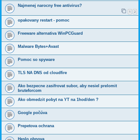
Najmenej narocny free antivirus?
1
2
opakovany restart - pomoc
Freeware alternativa WinPCGuard
Malware Bytes+Avast
Pomoc so spyware
TLS NA DNS od cloudfire
Ako bezpecne zasifrovat subor, aby nesiel prelomit
bruteforcom
Ako obmedzit pobyt na YT na 1hod/den ?
Google počúva
Prepetova ochrana
Heslo obnova