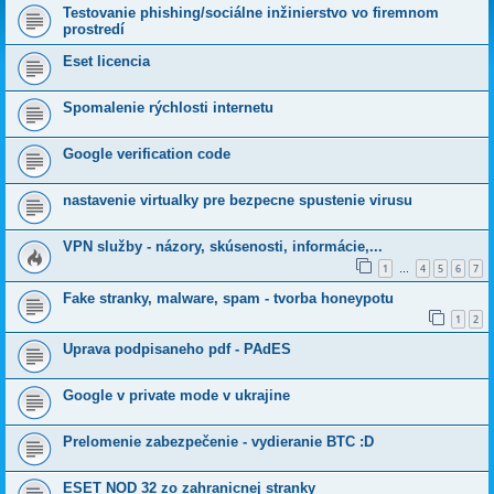
Testovanie phishing/sociálne inžinierstvo vo firemnom
prostredí
Eset licencia
Spomalenie rýchlosti internetu
Google verification code
nastavenie virtualky pre bezpecne spustenie virusu
VPN služby - názory, skúsenosti, informácie,...
1
4
5
6
7
…
Fake stranky, malware, spam - tvorba honeypotu
1
2
Uprava podpisaneho pdf - PAdES
Google v private mode v ukrajine
Prelomenie zabezpečenie - vydieranie BTC :D
ESET NOD 32 zo zahranicnej stranky