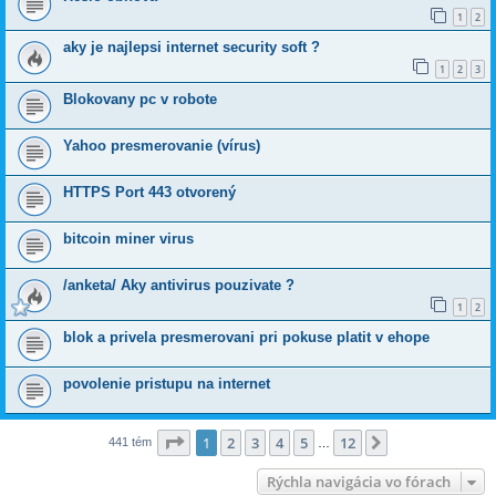
1
2
aky je najlepsi internet security soft ?
1
2
3
Blokovany pc v robote
Yahoo presmerovanie (vírus)
HTTPS Port 443 otvorený
bitcoin miner virus
/anketa/ Aky antivirus pouzivate ?
1
2
blok a privela presmerovani pri pokuse platit v ehope
povolenie pristupu na internet
Strana
1
z
12
1
2
3
4
5
12
Ďalšia
441 tém
…
Rýchla navigácia vo fórach