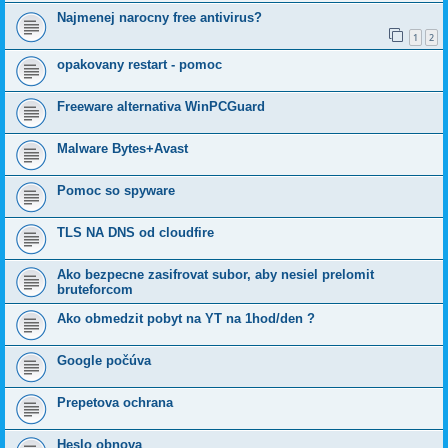
Najmenej narocny free antivirus?
1
2
opakovany restart - pomoc
Freeware alternativa WinPCGuard
Malware Bytes+Avast
Pomoc so spyware
TLS NA DNS od cloudfire
Ako bezpecne zasifrovat subor, aby nesiel prelomit
bruteforcom
Ako obmedzit pobyt na YT na 1hod/den ?
Google počúva
Prepetova ochrana
Heslo obnova