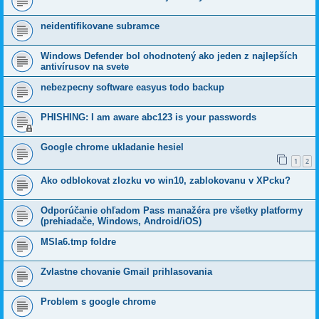
neidentifikovane subramce
Windows Defender bol ohodnotený ako jeden z najlepších
antivírusov na svete
nebezpecny software easyus todo backup
PHISHING: I am aware abc123 is your passwords
Google chrome ukladanie hesiel
1
2
Ako odblokovat zlozku vo win10, zablokovanu v XPcku?
Odporúčanie ohľadom Pass manažéra pre všetky platformy
(prehiadače, Windows, Android/iOS)
MSIa6.tmp foldre
Zvlastne chovanie Gmail prihlasovania
Problem s google chrome