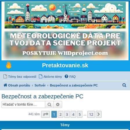
Pretaktovanie.sk
Témy bez odpovedí
Aktívne témy
FAQ
H
Obsah portálu
Softvér
Bezpečnost a zabezpečenie PC
ľ
Bezpečnost a zabezpečenie PC
a
Hľadať
Rozšírené vyhľadávanie
d
a
Strana
1
z
12
1
2
3
4
5
12
Ďalšia
441 tém
…
ť
Témy