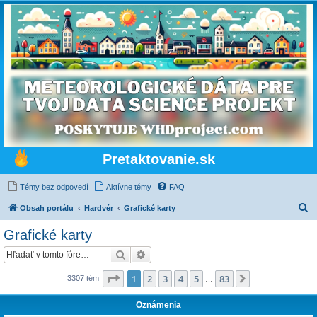
Pretaktovanie.sk
Témy bez odpovedí
Aktívne témy
FAQ
H
Obsah portálu
Hardvér
Grafické karty
ľ
Grafické karty
a
Hľadať
Rozšírené vyhľadávanie
d
a
Strana
1
z
83
1
2
3
4
5
83
Ďalšia
3307 tém
…
ť
Oznámenia