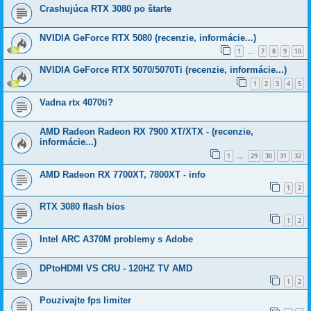
Crashujúca RTX 3080 po štarte
NVIDIA GeForce RTX 5080 (recenzie, informácie...)
1
7
8
9
10
…
NVIDIA GeForce RTX 5070/5070Ti (recenzie, informácie...)
1
2
3
4
5
Vadna rtx 4070ti?
AMD Radeon Radeon RX 7900 XT/XTX - (recenzie,
informácie...)
1
29
30
31
32
…
AMD Radeon RX 7700XT, 7800XT - info
1
2
RTX 3080 flash bios
1
2
Intel ARC A370M problemy s Adobe
DPtoHDMI VS CRU - 120HZ TV AMD
1
2
Pouzivajte fps limiter