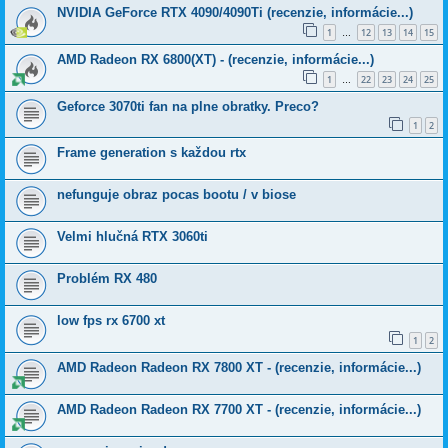
NVIDIA GeForce RTX 4090/4090Ti (recenzie, informácie...)
1
12
13
14
15
…
AMD Radeon RX 6800(XT) - (recenzie, informácie...)
1
22
23
24
25
…
Geforce 3070ti fan na plne obratky. Preco?
1
2
Frame generation s každou rtx
nefunguje obraz pocas bootu / v biose
Velmi hlučná RTX 3060ti
Problém RX 480
low fps rx 6700 xt
1
2
AMD Radeon Radeon RX 7800 XT - (recenzie, informácie...)
AMD Radeon Radeon RX 7700 XT - (recenzie, informácie...)