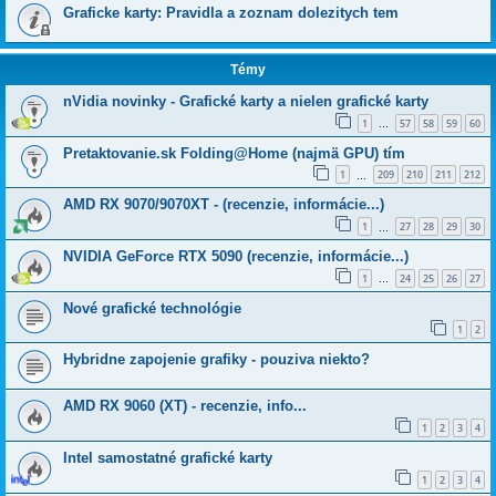
Graficke karty: Pravidla a zoznam dolezitych tem
Témy
nVidia novinky - Grafické karty a nielen grafické karty
1
57
58
59
60
…
Pretaktovanie.sk Folding@Home (najmä GPU) tím
1
209
210
211
212
…
AMD RX 9070/9070XT - (recenzie, informácie...)
1
27
28
29
30
…
NVIDIA GeForce RTX 5090 (recenzie, informácie...)
1
24
25
26
27
…
Nové grafické technológie
1
2
Hybridne zapojenie grafiky - pouziva niekto?
AMD RX 9060 (XT) - recenzie, info...
1
2
3
4
Intel samostatné grafické karty
1
2
3
4