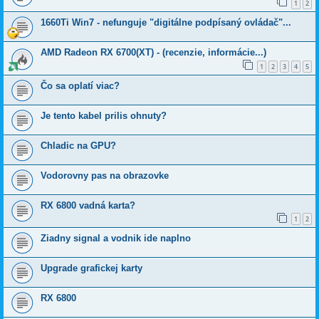
1
2
1660Ti Win7 - nefunguje "digitálne podpísaný ovládač"...
AMD Radeon RX 6700(XT) - (recenzie, informácie...)
1
2
3
4
5
Čo sa oplatí viac?
Je tento kabel prilis ohnuty?
Chladic na GPU?
Vodorovny pas na obrazovke
RX 6800 vadná karta?
1
2
Ziadny signal a vodnik ide naplno
Upgrade grafickej karty
RX 6800