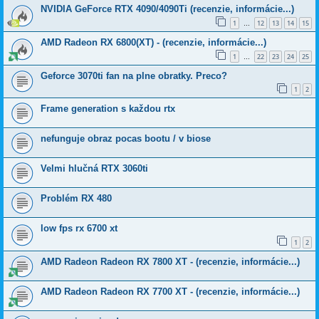
NVIDIA GeForce RTX 4090/4090Ti (recenzie, informácie...)
1
12
13
14
15
…
AMD Radeon RX 6800(XT) - (recenzie, informácie...)
1
22
23
24
25
…
Geforce 3070ti fan na plne obratky. Preco?
1
2
Frame generation s každou rtx
nefunguje obraz pocas bootu / v biose
Velmi hlučná RTX 3060ti
Problém RX 480
low fps rx 6700 xt
1
2
AMD Radeon Radeon RX 7800 XT - (recenzie, informácie...)
AMD Radeon Radeon RX 7700 XT - (recenzie, informácie...)