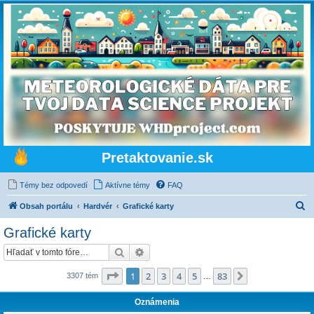
Pretaktovanie.sk
Témy bez odpovedí
Aktívne témy
FAQ
H
Obsah portálu
Hardvér
Grafické karty
ľ
Grafické karty
a
Hľadať
Rozšírené vyhľadávanie
d
a
Strana
1
z
83
1
2
3
4
5
83
Ďalšia
3307 tém
…
ť
Oznámenia