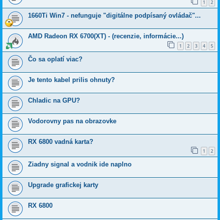
1
2
1660Ti Win7 - nefunguje "digitálne podpísaný ovládač"...
AMD Radeon RX 6700(XT) - (recenzie, informácie...)
1
2
3
4
5
Čo sa oplatí viac?
Je tento kabel prilis ohnuty?
Chladic na GPU?
Vodorovny pas na obrazovke
RX 6800 vadná karta?
1
2
Ziadny signal a vodnik ide naplno
Upgrade grafickej karty
RX 6800