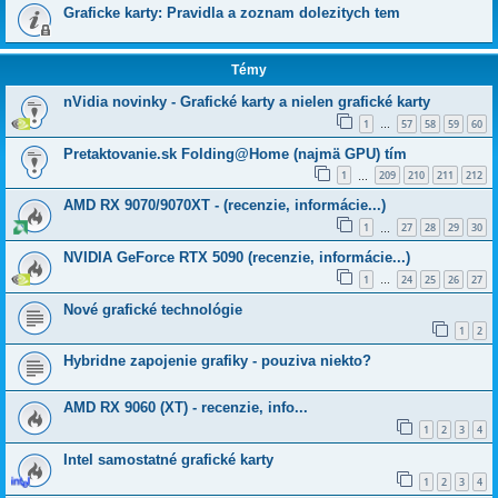
Graficke karty: Pravidla a zoznam dolezitych tem
Témy
nVidia novinky - Grafické karty a nielen grafické karty
1
57
58
59
60
…
Pretaktovanie.sk Folding@Home (najmä GPU) tím
1
209
210
211
212
…
AMD RX 9070/9070XT - (recenzie, informácie...)
1
27
28
29
30
…
NVIDIA GeForce RTX 5090 (recenzie, informácie...)
1
24
25
26
27
…
Nové grafické technológie
1
2
Hybridne zapojenie grafiky - pouziva niekto?
AMD RX 9060 (XT) - recenzie, info...
1
2
3
4
Intel samostatné grafické karty
1
2
3
4