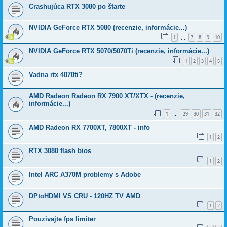
Crashujúca RTX 3080 po štarte
NVIDIA GeForce RTX 5080 (recenzie, informácie...)
1
7
8
9
10
…
NVIDIA GeForce RTX 5070/5070Ti (recenzie, informácie...)
1
2
3
4
5
Vadna rtx 4070ti?
AMD Radeon Radeon RX 7900 XT/XTX - (recenzie,
informácie...)
1
29
30
31
32
…
AMD Radeon RX 7700XT, 7800XT - info
1
2
RTX 3080 flash bios
1
2
Intel ARC A370M problemy s Adobe
DPtoHDMI VS CRU - 120HZ TV AMD
1
2
Pouzivajte fps limiter