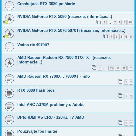
Crashujúca RTX 3080 po štarte
NVIDIA GeForce RTX 5080 (recenzie, informácie...)
1
7
8
9
10
…
NVIDIA GeForce RTX 5070/5070Ti (recenzie, informácie...)
1
2
3
4
5
Vadna rtx 4070ti?
AMD Radeon Radeon RX 7900 XT/XTX - (recenzie,
informácie...)
1
29
30
31
32
…
AMD Radeon RX 7700XT, 7800XT - info
1
2
RTX 3080 flash bios
1
2
Intel ARC A370M problemy s Adobe
DPtoHDMI VS CRU - 120HZ TV AMD
1
2
Pouzivajte fps limiter