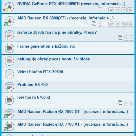
NVIDIA GeForce RTX 4090/4090Ti (recenzie, informácie...)
1
12
13
14
15
…
AMD Radeon RX 6800(XT) - (recenzie, informácie...)
1
22
23
24
25
…
Geforce 3070ti fan na plne obratky. Preco?
1
2
Frame generation s každou rtx
nefunguje obraz pocas bootu / v biose
Velmi hlučná RTX 3060ti
Problém RX 480
low fps rx 6700 xt
1
2
AMD Radeon Radeon RX 7800 XT - (recenzie, informácie...)
AMD Radeon Radeon RX 7700 XT - (recenzie, informácie...)