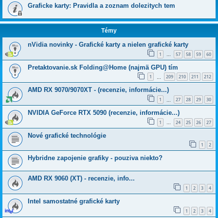
Graficke karty: Pravidla a zoznam dolezitych tem
Témy
nVidia novinky - Grafické karty a nielen grafické karty
1
57
58
59
60
…
Pretaktovanie.sk Folding@Home (najmä GPU) tím
1
209
210
211
212
…
AMD RX 9070/9070XT - (recenzie, informácie...)
1
27
28
29
30
…
NVIDIA GeForce RTX 5090 (recenzie, informácie...)
1
24
25
26
27
…
Nové grafické technológie
1
2
Hybridne zapojenie grafiky - pouziva niekto?
AMD RX 9060 (XT) - recenzie, info...
1
2
3
4
Intel samostatné grafické karty
1
2
3
4