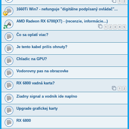
1
2
1660Ti Win7 - nefunguje "digitálne podpísaný ovládač"...
AMD Radeon RX 6700(XT) - (recenzie, informácie...)
1
2
3
4
5
Čo sa oplatí viac?
Je tento kabel prilis ohnuty?
Chladic na GPU?
Vodorovny pas na obrazovke
RX 6800 vadná karta?
1
2
Ziadny signal a vodnik ide naplno
Upgrade grafickej karty
RX 6800