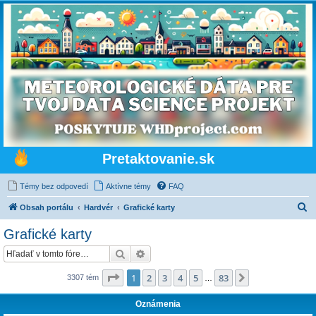
Pretaktovanie.sk
Témy bez odpovedí
Aktívne témy
FAQ
H
Obsah portálu
Hardvér
Grafické karty
ľ
Grafické karty
a
Hľadať
Rozšírené vyhľadávanie
d
a
Strana
1
z
83
1
2
3
4
5
83
Ďalšia
3307 tém
…
ť
Oznámenia