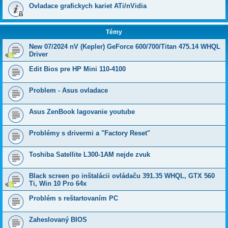
Ovladace grafickych kariet ATi/nVidia
Témy
New 07/2024 nV (Kepler) GeForce 600/700/Titan 475.14 WHQL
Driver
Edit Bios pre HP Mini 110-4100
Problem - Asus ovladace
Asus ZenBook lagovanie youtube
Problémy s drivermi a "Factory Reset"
Toshiba Satellite L300-1AM nejde zvuk
Black screen po inštalácii ovládaču 391.35 WHQL, GTX 560
Ti, Win 10 Pro 64x
Problém s reštartovaním PC
Zaheslovaný BIOS