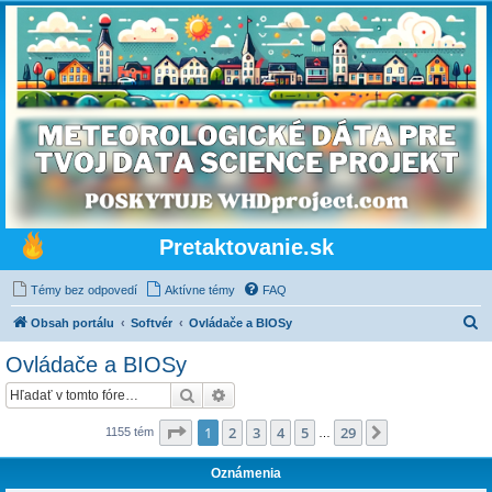
Pretaktovanie.sk
Témy bez odpovedí
Aktívne témy
FAQ
H
Obsah portálu
Softvér
Ovládače a BIOSy
ľ
Ovládače a BIOSy
a
Hľadať
Rozšírené vyhľadávanie
d
a
Strana
1
z
29
1
2
3
4
5
29
Ďalšia
1155 tém
…
ť
Oznámenia