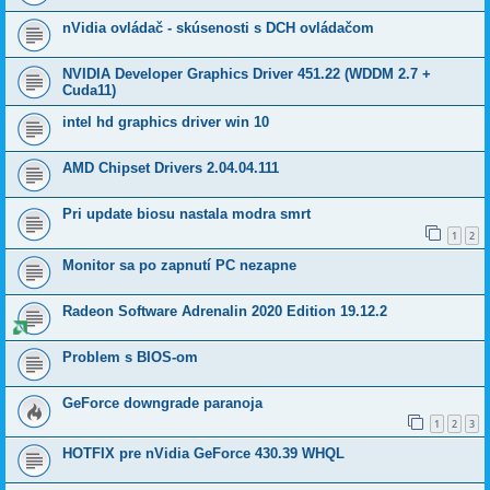
nVidia ovládač - skúsenosti s DCH ovládačom
NVIDIA Developer Graphics Driver 451.22 (WDDM 2.7 +
Cuda11)
intel hd graphics driver win 10
AMD Chipset Drivers 2.04.04.111
Pri update biosu nastala modra smrt
1
2
Monitor sa po zapnutí PC nezapne
Radeon Software Adrenalin 2020 Edition 19.12.2
Problem s BIOS-om
GeForce downgrade paranoja
1
2
3
HOTFIX pre nVidia GeForce 430.39 WHQL