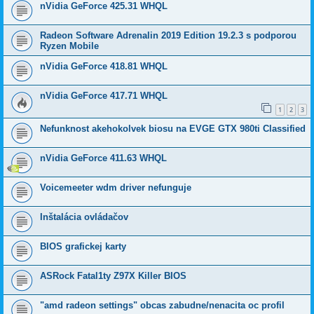
nVidia GeForce 425.31 WHQL
Radeon Software Adrenalin 2019 Edition 19.2.3 s podporou
Ryzen Mobile
nVidia GeForce 418.81 WHQL
nVidia GeForce 417.71 WHQL
1
2
3
Nefunknost akehokolvek biosu na EVGE GTX 980ti Classified
nVidia GeForce 411.63 WHQL
Voicemeeter wdm driver nefunguje
Inštalácia ovládačov
BIOS grafickej karty
ASRock Fatal1ty Z97X Killer BIOS
"amd radeon settings" obcas zabudne/nenacita oc profil