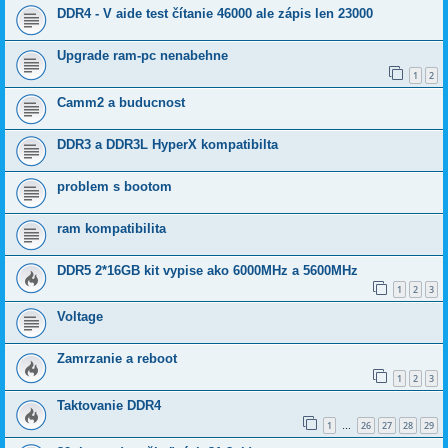
DDR4 - V aide test čítanie 46000 ale zápis len 23000
Upgrade ram-pc nenabehne
1
2
Camm2 a buducnost
DDR3 a DDR3L HyperX kompatibilta
problem s bootom
ram kompatibilita
DDR5 2*16GB kit vypise ako 6000MHz a 5600MHz
1
2
3
Voltage
Zamrzanie a reboot
1
2
3
Taktovanie DDR4
1
26
27
28
29
…