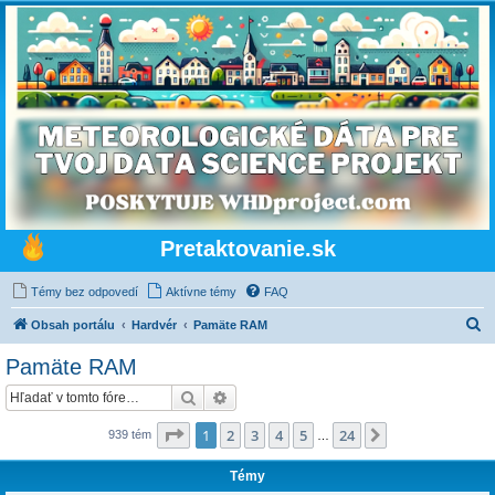
Pretaktovanie.sk
Témy bez odpovedí
Aktívne témy
FAQ
H
Obsah portálu
Hardvér
Pamäte RAM
ľ
Pamäte RAM
a
Hľadať
Rozšírené vyhľadávanie
d
a
Strana
1
z
24
1
2
3
4
5
24
Ďalšia
939 tém
…
ť
Témy