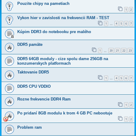
Pouzite chipy na pametiach
1
2
Vykon hier v zavislosti na frekvencii RAM - TEST
1
4
5
6
7
…
Kúpim DDR3 do notebooku pre malého
DDR5 pamäte
1
20
21
22
23
…
DDR5 64GB moduly - cize spolu dame 256GB na
konzumerskych platformach
Taktovanie DDR5
1
4
5
6
7
…
DDR5 CPU VDDIO
Rozne frekvencie DDR4 Ram
1
2
Po pridaní 8GB modulu k trom 4 GB PC nebootuje
1
2
Problem ram