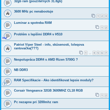
32gb ram (použiteľných 31.8gb)
3600 MHz pc nenabootuje
1
2
3
Luminar a spotreba RAM
1
2
Problém s lepšími DDR4 v H510
Patriot Viper Steel - info, skúsenosti, loleqova
rantovačka(???)
1
4
5
6
7
…
Nespolupráca DDR4 s AMD Rizen 5700G ?
NB DDR3
RAM Specifikacie - Ako identifikovat lepsie moduly?
Corsair Vengeance 32GB 3600MHZ CL18 RGB
1
2
Pc nezapne pri 3200mhz ram