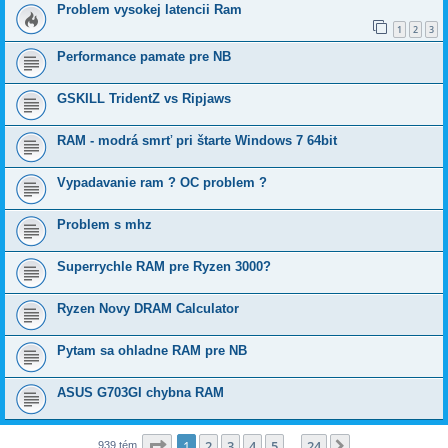
Problem vysokej latencii Ram
1
2
3
Performance pamate pre NB
GSKILL TridentZ vs Ripjaws
RAM - modrá smrť pri štarte Windows 7 64bit
Vypadavanie ram ? OC problem ?
Problem s mhz
Superrychle RAM pre Ryzen 3000?
Ryzen Novy DRAM Calculator
Pytam sa ohladne RAM pre NB
ASUS G703GI chybna RAM
Strana
1
z
24
1
2
3
4
5
24
Ďalšia
939 tém
…