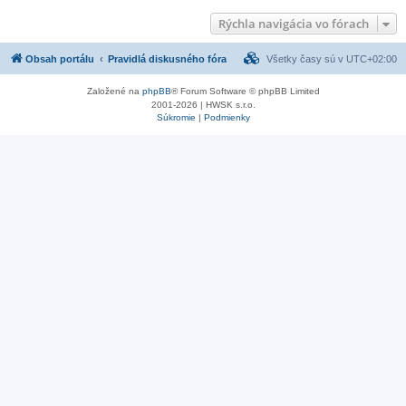
Rýchla navigácia vo fórach
Obsah portálu
Pravidlá diskusného fóra
Všetky časy sú v
UTC+02:00
Založené na
phpBB
® Forum Software © phpBB Limited
2001-2026 | HWSK s.r.o.
Súkromie
|
Podmienky