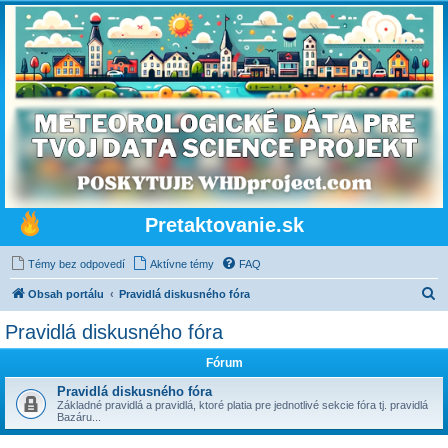
Pretaktovanie.sk
Témy bez odpovedí
Aktívne témy
FAQ
H
Obsah portálu
Pravidlá diskusného fóra
ľ
Pravidlá diskusného fóra
a
Fórum
d
a
Pravidlá diskusného fóra
Základné pravidlá a pravidlá, ktoré platia pre jednotlivé sekcie fóra tj. pravidlá
ť
Bazáru...