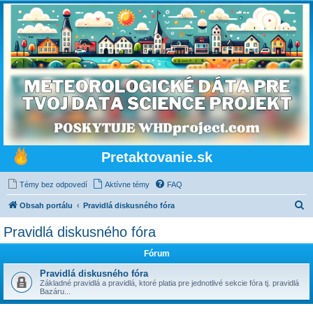
Pretaktovanie.sk
Témy bez odpovedí
Aktívne témy
FAQ
H
Obsah portálu
Pravidlá diskusného fóra
ľ
Pravidlá diskusného fóra
a
Fórum
d
a
Pravidlá diskusného fóra
Základné pravidlá a pravidlá, ktoré platia pre jednotlivé sekcie fóra tj. pravidlá
ť
Bazáru...