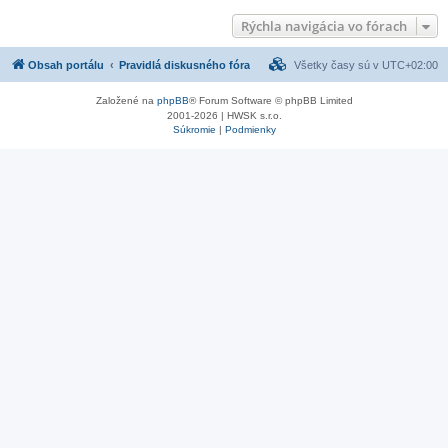
Rýchla navigácia vo fórach
Obsah portálu
Pravidlá diskusného fóra
Všetky časy sú v
UTC+02:00
Založené na
phpBB
® Forum Software © phpBB Limited
2001-2026 | HWSK s.r.o.
Súkromie
|
Podmienky