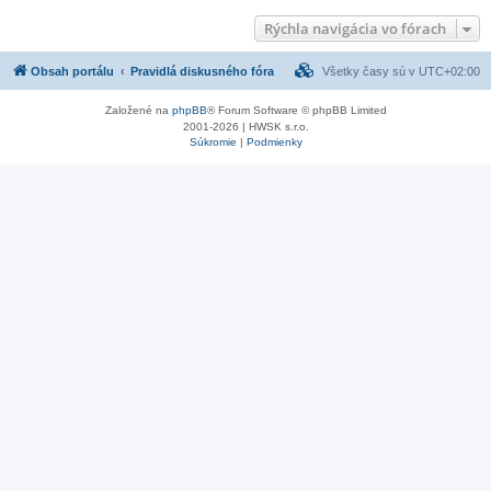
Rýchla navigácia vo fórach
Obsah portálu
Pravidlá diskusného fóra
Všetky časy sú v
UTC+02:00
Založené na
phpBB
® Forum Software © phpBB Limited
2001-2026 | HWSK s.r.o.
Súkromie
|
Podmienky