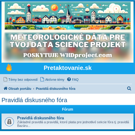
Pretaktovanie.sk
Témy bez odpovedí
Aktívne témy
FAQ
H
Obsah portálu
Pravidlá diskusného fóra
ľ
Pravidlá diskusného fóra
a
Fórum
d
a
Pravidlá diskusného fóra
Základné pravidlá a pravidlá, ktoré platia pre jednotlivé sekcie fóra tj. pravidlá
ť
Bazáru...