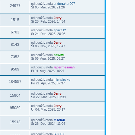
od používateľa
undertaker007
24977
Št 05. Mar, 2026, 21:26
od používateľa
Jerry
1515
St 25. Feb, 2026, 14:34
od používateľa
apac112
6703
St 24. Dec, 2025, 20:08
od používateľa
Jerry
8143
Št 06. Nov, 2025, 17:47
od používateľa
newmi
7353
St 06. Aug, 2025, 08:27
od používateľa
lepermessiah
9509
Pi 01. Aug, 2025, 16:21
od používateľa
michalesku
184557
Po 21. Apr, 2025, 07:37
od používateľa
Jerry
15904
So 22. Mar, 2025, 07:39
od používateľa
Jerry
95089
Ut 04. Mar, 2025, 23:17
od používateľa
M1ch4l
15913
Št 26. Dec, 2024, 11:04
od používateľa
SKiLEX