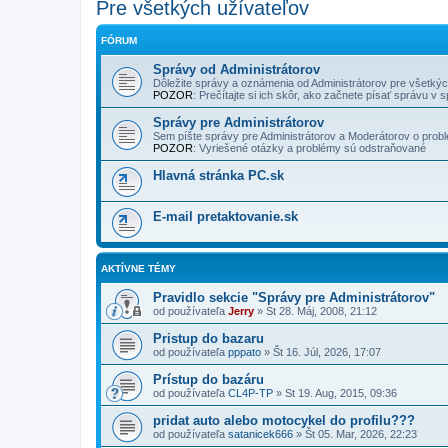
Pre všetkých užívateľov
FÓRUM
Správy od Administrátorov
Dôležite správy a oznámenia od Administrátorov pre všetkých
POZOR
: Prečí­tajte si ich skôr, ako začnete písať správu v
Správy pre Administrátorov
Sem píšte správy pre Administrátorov a Moderátorov o problé
POZOR
: Vyriešené otázky a problémy sú odstraňované
Hlavná stránka PC.sk
E-mail pretaktovanie.sk
AKTÍVNE TÉMY
Pravidlo sekcie "Správy pre Administrátorov"
od používateľa
Jerry
»
St 28. Máj, 2008, 21:12
Pristup do bazaru
od používateľa
pppato
»
Št 16. Júl, 2026, 17:07
Prístup do bazáru
od používateľa
CL4P-TP
»
St 19. Aug, 2015, 09:36
pridat auto alebo motocykel do profilu???
od používateľa
satanicek666
»
Št 05. Mar, 2026, 22:23