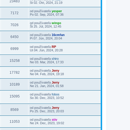
23483
St 02. Okt, 2024, 21:19
od používateľa
yesper
7172
Po 02. Sep, 2024, 07:36
od používateľa
wingo
7026
Št 25. Júl, 2024, 12:45
od používateľa
16cmfan
6450
Pi 07. Jún, 2024, 20:04
od používateľa
RP
6999
Ut 04. Jún, 2024, 20:28
od používateľa
shiro
15258
Ne 03. Mar, 2024, 17:33
od používateľa
Jerry
17782
Ne 04. Feb, 2024, 19:18
od používateľa
Jerry
10189
Ne 21. Jan, 2024, 01:58
od používateľa
fobos
15095
So 30. Dec, 2023, 10:52
od používateľa
Jerry
8569
Po 25. Dec, 2023, 20:03
od používateľa
stiv
11053
Ne 24. Dec, 2023, 19:02