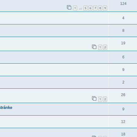
124
1
5
6
7
8
9
…
4
8
19
1
2
6
9
2
26
1
2
stránke
9
12
18