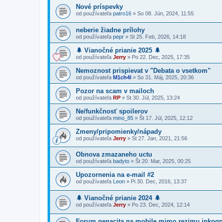
Nové príspevky
od používateľa
patro16
»
So 08. Jún, 2024, 11:55
neberie žiadne prílohy
od používateľa
pepr
»
St 25. Feb, 2026, 14:18
🌲 Vianočné prianie 2025 🌲
od používateľa
Jerry
»
Po 22. Dec, 2025, 17:35
Nemoznost prispievat v "Debata o vsetkom"
od používateľa
M1ch4l
»
So 31. Máj, 2025, 20:36
Pozor na scam v mailoch
od používateľa
RP
»
St 30. Júl, 2025, 13:24
Ne/funkčnosť spoilerov
od používateľa
mino_85
»
Št 17. Júl, 2025, 12:12
Zmeny/pripomienky/nápady
od používateľa
Jerry
»
St 27. Jan, 2021, 21:56
Obnova zmazaneho uctu
od používateľa
badyto
»
Št 20. Mar, 2025, 00:25
Upozornenia na e-mail #2
od používateľa
Leon
»
Pi 30. Dec, 2016, 13:37
🌲 Vianočné prianie 2024 🌲
od používateľa
Jerry
»
Po 23. Dec, 2024, 12:14
Forum nenacita na mobile mimo rezimu inkogn