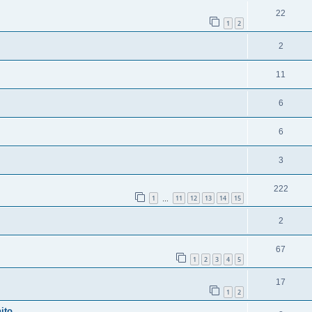
22
1
2
2
11
6
6
3
222
1
11
12
13
14
15
…
2
67
1
2
3
4
5
17
1
2
ito