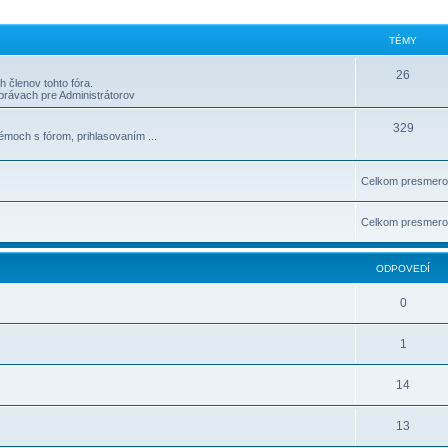
TÉMY
26
 členov tohto fóra.
 správach pre Administrátorov
329
moch s fórom, prihlasovaní­m ...
Celkom presmero
Celkom presmero
ODPOVEDÍ
0
1
14
13