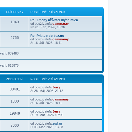
PRÍSPEVKY
POSLEDNÝ PRÍSPEVOK
Re: Zmeny užívateľských mien
1049
od používateľa
gammaray
Ne 01. Feb, 2026, 18:36
Re: Pristup do bazaru
2766
od používateľa
gammaray
Št 16. Júl, 2026, 18:11
vaní: 839488
vaní: 813878
ZOBRAZENÍ
POSLEDNÝ PRÍSPEVOK
od používateľa
Jerry
38401
St 28. Máj, 2008, 21:12
od používateľa
gammaray
1300
Št 16. Júl, 2026, 18:11
od používateľa
Jerry
19849
Št 19. Mar, 2026, 07:09
od používateľa
zodiaq
3060
Pi 06. Mar, 2026, 13:38