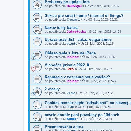
Problemy po update fora
od používateľa
HellAngel
»
Ne 24. Okt, 2021, 12:55
Sekcia pre smart home / internet of things?
od používateľa
Googler1
»
Ne 03. Sep, 2023, 22:31
Nazov temy balast
od používateľa
Jednoduska
»
Št 27. Apr, 2023, 16:28
Uprava pravidiel - zakaz vulgarizmov
od používateľa
beardie
»
Ut 21. Mar, 2023, 11:26
Ohlasovanie z fora na iPade
od používateľa
molnart
»
Št 02. Feb, 2023, 11:36
Vianočné prianie 2022 🌲
od používateľa
Jerry
»
So 24. Dec, 2022, 05:32
Reputacia v zozname pouzivatelov?
od používateľa
molnart
»
Št 01. Dec, 2022, 15:48
2 otazky
od používateľa
icefire
»
Po 22. Feb, 2021, 10:12
Cookies banner nejde "odsúhlasiť" na hlavnej 
od používateľa
LeaR
»
Ut 09. Feb, 2021, 18:39
navrh: double post povoleny po 10dnoch
od používateľa
Andre
»
Ut 24. Máj, 2022, 23:41
Presmerovanie z fora
od používateľa
beardie
»
Ut 17. Máj, 2022, 10:07