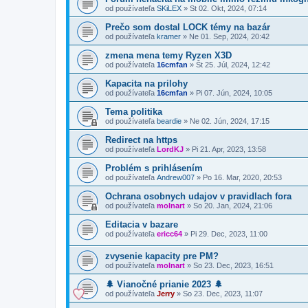
od používateľa
SKiLEX
»
St 02. Okt, 2024, 07:14
Prečo som dostal LOCK témy na bazár
od používateľa
kramer
»
Ne 01. Sep, 2024, 20:42
zmena mena temy Ryzen X3D
od používateľa
16cmfan
»
Št 25. Júl, 2024, 12:42
Kapacita na prilohy
od používateľa
16cmfan
»
Pi 07. Jún, 2024, 10:05
Tema politika
od používateľa
beardie
»
Ne 02. Jún, 2024, 17:15
Redirect na https
od používateľa
LordKJ
»
Pi 21. Apr, 2023, 13:58
Problém s prihlásením
od používateľa
Andrew007
»
Po 16. Mar, 2020, 20:53
Ochrana osobnych udajov v pravidlach fora
od používateľa
molnart
»
So 20. Jan, 2024, 21:06
Editacia v bazare
od používateľa
ericc64
»
Pi 29. Dec, 2023, 11:00
zvysenie kapacity pre PM?
od používateľa
molnart
»
So 23. Dec, 2023, 16:51
🌲 Vianočné prianie 2023 🌲
od používateľa
Jerry
»
So 23. Dec, 2023, 11:07