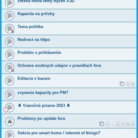
zmena mena temy Ryzen X3D
Kapacita na prilohy
Tema politika
Redirect na https
Problém s prihlásením
Ochrana osobnych udajov v pravidlach fora
Editacia v bazare
1
2
zvysenie kapacity pre PM?
🌲 Vianočné prianie 2023 🌲
Problemy po update fora
1
6
7
8
9
…
Sekcia pre smart home / internet of things?