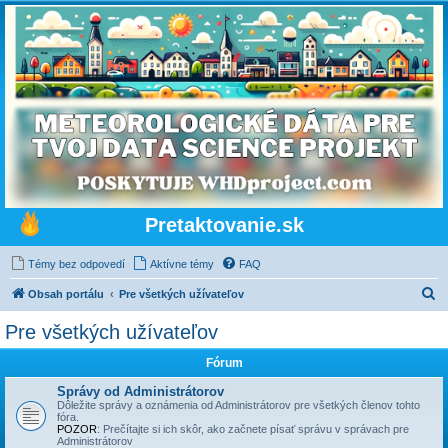
Pretaktovanie.sk
Témy bez odpovedí
Aktívne témy
FAQ
H
Obsah portálu
Pre všetkých užívateľov
ľ
Pre všetkých užívateľov
a
Fórum
d
a
Správy od Administrátorov
Dôležite správy a oznámenia od Administrátorov pre všetkých členov tohto
ť
fóra.
POZOR
: Prečí­tajte si ich skôr, ako začnete písať správu v správach pre
Administrátorov