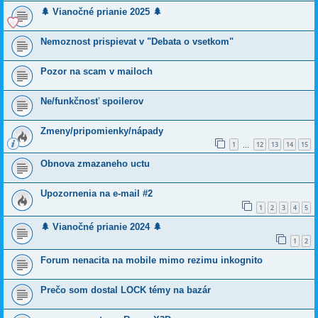
🌲 Vianočné prianie 2025 🌲
Nemoznost prispievat v "Debata o vsetkom"
Pozor na scam v mailoch
Ne/funkčnosť spoilerov
Zmeny/pripomienky/nápady
1
12
13
14
15
…
Obnova zmazaneho uctu
Upozornenia na e-mail #2
1
2
3
4
5
🌲 Vianočné prianie 2024 🌲
1
2
Forum nenacita na mobile mimo rezimu inkognito
Prečo som dostal LOCK témy na bazár