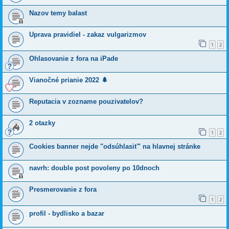
Nazov temy balast
Uprava pravidiel - zakaz vulgarizmov
1
2
Ohlasovanie z fora na iPade
Vianočné prianie 2022 🌲
Reputacia v zozname pouzivatelov?
2 otazky
1
2
Cookies banner nejde "odsúhlasiť" na hlavnej stránke
navrh: double post povoleny po 10dnoch
Presmerovanie z fora
1
2
profil - bydlisko a bazar