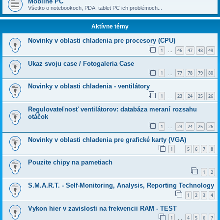
Mobilné PC
Všetko o notebookoch, PDA, tablet PC ich problémoch...
Aktívne témy
Novinky v oblasti chladenia pre procesory (CPU)
1
46
47
48
49
…
Ukaz svoju case / Fotogaleria Case
1
77
78
79
80
…
Novinky v oblasti chladenia - ventilátory
1
23
24
25
26
…
Regulovateľnosť ventilátorov: databáza meraní rozsahu
otáčok
1
23
24
25
26
…
Novinky v oblasti chladenia pre grafické karty (VGA)
1
5
6
7
8
…
Pouzite chipy na pametiach
1
2
S.M.A.R.T. - Self-Monitoring, Analysis, Reporting Technology
1
2
3
4
Vykon hier v zavislosti na frekvencii RAM - TEST
1
4
5
6
7
…