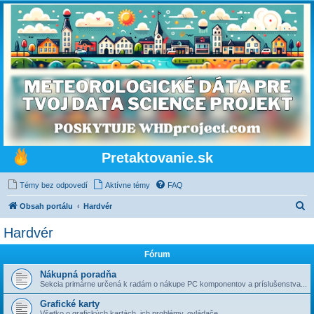
Pretaktovanie.sk
Témy bez odpovedí
Aktívne témy
FAQ
H
Obsah portálu
Hardvér
ľ
Hardvér
a
Fórum
d
a
Nákupná poradňa
Sekcia primárne určená k radám o nákupe PC komponentov a príslušenstva...
ť
Grafické karty
Všetko o grafických kartách, ich problémy, ovládače ...