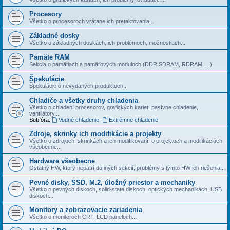
Procesory
Všetko o procesoroch vrátane ich pretaktovania...
Základné dosky
Všetko o základných doskách, ich problémoch, možnostiach...
Pamäte RAM
Sekcia o pamätiach a pamäťových moduloch (DDR SDRAM, RDRAM, ...)
Špekulácie
Špekulácie o nevydaných produktoch...
Chladiče a všetky druhy chladenia
Všetko o chladení procesorov, grafických kariet, pasí­vne chladenie,
ventilátory...
Subfóra:
Vodné chladenie
,
Extrémne chladenie
Zdroje, skrinky ich modifikácie a projekty
Všetko o zdrojoch, skrinkách a ich modifikovaní, o projektoch a modifikáciách
všeobecne...
Hardware všeobecne
Ostatný HW, ktorý nepatrí do iných sekcií­, problémy s týmto HW ich riešenia...
Pevné disky, SSD, M.2, úložný priestor a mechaniky
Všetko o pevných diskoch, solid-state diskoch, optických mechanikách, USB
diskoch...
Monitory a zobrazovacie zariadenia
Všetko o monitoroch CRT, LCD paneloch...