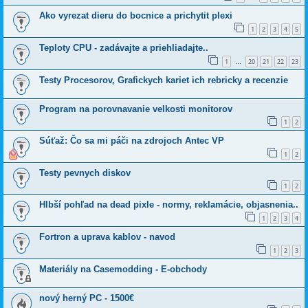
Ako vyrezat dieru do bocnice a prichytit plexi
1
2
3
4
5
Teploty CPU - zadávajte a priehliadajte..
1
20
21
22
23
…
Testy Procesorov, Grafickych kariet ich rebricky a recenzie
Program na porovnavanie velkosti monitorov
1
2
Súťaž: Čo sa mi páči na zdrojoch Antec VP
1
2
Testy pevnych diskov
1
2
Hlbší pohľad na dead pixle - normy, reklamácie, objasnenia..
1
2
3
4
Fortron a uprava kablov - navod
1
2
3
Materiály na Casemodding - E-obchody
nový herný PC - 1500€