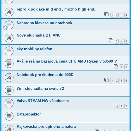
repro k pc dake mid end , mozno high end...
1
2
3
4
Nahradna klavesa na notebook
Nove sluchadla BT, ANC
1
2
3
aky mobilny telefon
Aká je reálna bazárová cena CPU AMD Ryzen 9 5950X ?
1
2
Notebook pre študenta do 500€
1
2
3
4
Wifi sluchadla na switch 2
Valve/STEAM HW všeobecne
1
2
Dataprojektor
Pajkovacka pre uplneho amatera