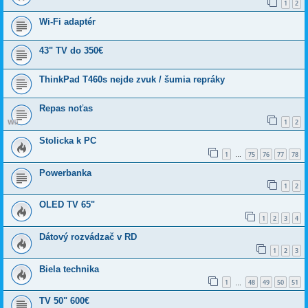
1
2
Wi-Fi adaptér
43" TV do 350€
ThinkPad T460s nejde zvuk / šumia repráky
Repas noťas
1
2
Stolicka k PC
1
75
76
77
78
…
Powerbanka
1
2
OLED TV 65"
1
2
3
4
Dátový rozvádzač v RD
1
2
3
Biela technika
1
48
49
50
51
…
TV 50" 600€