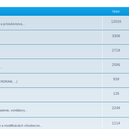
TÉMY
12016
 príslušenstva...
3308
2719
2506
..
939
RDRAM, ...)
126
2249
denie, ventilátory...
1114
h a modifikáciách všeobecne...