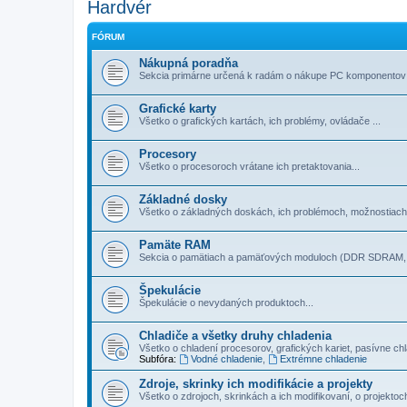
Hardvér
FÓRUM
Nákupná poradňa
Sekcia primárne určená k radám o nákupe PC komponentov a
Grafické karty
Všetko o grafických kartách, ich problémy, ovládače ...
Procesory
Všetko o procesoroch vrátane ich pretaktovania...
Základné dosky
Všetko o základných doskách, ich problémoch, možnostiach.
Pamäte RAM
Sekcia o pamätiach a pamäťových moduloch (DDR SDRAM, 
Špekulácie
Špekulácie o nevydaných produktoch...
Chladiče a všetky druhy chladenia
Všetko o chladení procesorov, grafických kariet, pasí­vne chla
Subfóra:
Vodné chladenie
,
Extrémne chladenie
Zdroje, skrinky ich modifikácie a projekty
Všetko o zdrojoch, skrinkách a ich modifikovaní, o projektoc