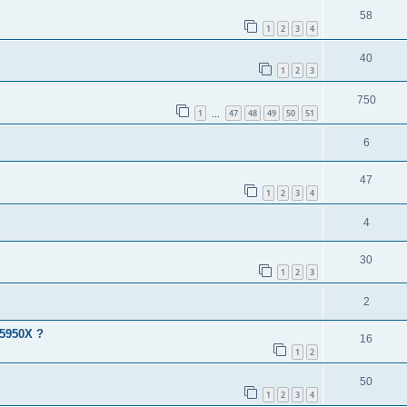
58
1
2
3
4
40
1
2
3
750
1
47
48
49
50
51
…
6
47
1
2
3
4
4
30
1
2
3
2
 5950X ?
16
1
2
50
1
2
3
4