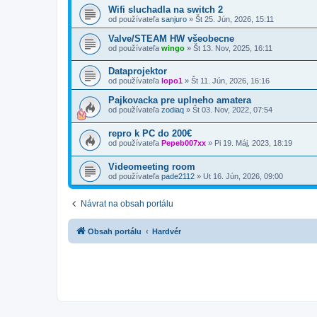
Wifi sluchadla na switch 2
od používateľa
sanjuro
»
Št 25. Jún, 2026, 15:11
Valve/STEAM HW všeobecne
od používateľa
wingo
»
Št 13. Nov, 2025, 16:11
Dataprojektor
od používateľa
lopo1
»
Št 11. Jún, 2026, 16:16
Pajkovacka pre uplneho amatera
od používateľa
zodiaq
»
Št 03. Nov, 2022, 07:54
repro k PC do 200€
od používateľa
Pepeb007xx
»
Pi 19. Máj, 2023, 18:19
Videomeeting room
od používateľa
pade2112
»
Ut 16. Jún, 2026, 09:00
Návrat na obsah portálu
Obsah portálu
Hardvér