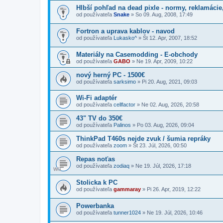
Hlbší pohľad na dead pixle - normy, reklamácie
od používateľa
Snake
»
So 09. Aug, 2008, 17:49
Fortron a uprava kablov - navod
od používateľa
Lukasko^
»
Št 12. Apr, 2007, 18:52
Materiály na Casemodding - E-obchody
od používateľa
GABO
»
Ne 19. Apr, 2009, 10:22
nový herný PC - 1500€
od používateľa
sarksimo
»
Pi 20. Aug, 2021, 09:03
Wi-Fi adaptér
od používateľa
cellfactor
»
Ne 02. Aug, 2026, 20:58
43" TV do 350€
od používateľa
Palinos
»
Po 03. Aug, 2026, 09:04
ThinkPad T460s nejde zvuk / šumia repráky
od používateľa
zoom
»
Št 23. Júl, 2026, 00:50
Repas noťas
od používateľa
zodiaq
»
Ne 19. Júl, 2026, 17:18
Stolicka k PC
od používateľa
gammaray
»
Pi 26. Apr, 2019, 12:22
Powerbanka
od používateľa
tunner1024
»
Ne 19. Júl, 2026, 10:46