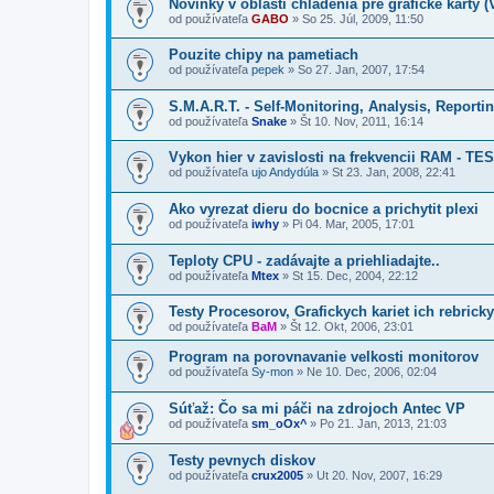
Novinky v oblasti chladenia pre grafické karty 
od používateľa
GABO
»
So 25. Júl, 2009, 11:50
Pouzite chipy na pametiach
od používateľa
pepek
»
So 27. Jan, 2007, 17:54
S.M.A.R.T. - Self-Monitoring, Analysis, Report
od používateľa
Snake
»
Št 10. Nov, 2011, 16:14
Vykon hier v zavislosti na frekvencii RAM - TE
od používateľa
ujo Andydúla
»
St 23. Jan, 2008, 22:41
Ako vyrezat dieru do bocnice a prichytit plexi
od používateľa
iwhy
»
Pi 04. Mar, 2005, 17:01
Teploty CPU - zadávajte a priehliadajte..
od používateľa
Mtex
»
St 15. Dec, 2004, 22:12
Testy Procesorov, Grafickych kariet ich rebricky
od používateľa
BaM
»
Št 12. Okt, 2006, 23:01
Program na porovnavanie velkosti monitorov
od používateľa
Sy-mon
»
Ne 10. Dec, 2006, 02:04
Súťaž: Čo sa mi páči na zdrojoch Antec VP
od používateľa
sm_oOx^
»
Po 21. Jan, 2013, 21:03
Testy pevnych diskov
od používateľa
crux2005
»
Ut 20. Nov, 2007, 16:29