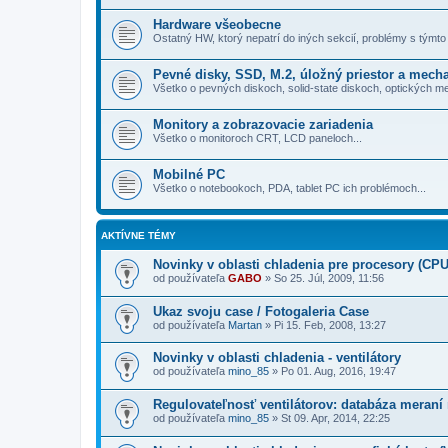
Hardware všeobecne
Ostatný HW, ktorý nepatrí do iných sekcií­, problémy s týmto 
Pevné disky, SSD, M.2, úložný priestor a mech
Všetko o pevných diskoch, solid-state diskoch, optických m
Monitory a zobrazovacie zariadenia
Všetko o monitoroch CRT, LCD paneloch...
Mobilné PC
Všetko o notebookoch, PDA, tablet PC ich problémoch...
AKTÍVNE TÉMY
Novinky v oblasti chladenia pre procesory (CPU
od používateľa
GABO
»
So 25. Júl, 2009, 11:56
Ukaz svoju case / Fotogaleria Case
od používateľa
Martan
»
Pi 15. Feb, 2008, 13:27
Novinky v oblasti chladenia - ventilátory
od používateľa
mino_85
»
Po 01. Aug, 2016, 19:47
Regulovateľnosť ventilátorov: databáza meraní
od používateľa
mino_85
»
St 09. Apr, 2014, 22:25