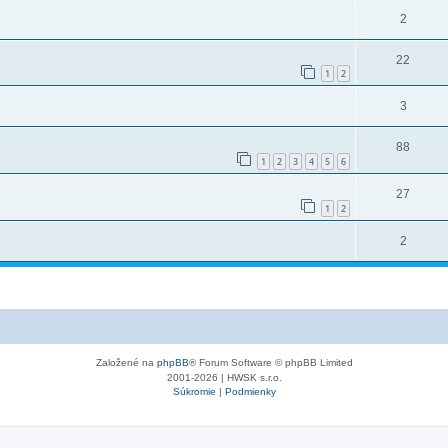
2
22
1
2
3
88
1
2
3
4
5
6
27
1
2
2
Založené na
phpBB
® Forum Software © phpBB Limited
2001-2026 | HWSK s.r.o.
Súkromie
|
Podmienky