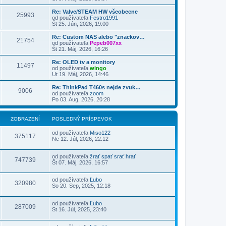
Re: Valve/STEAM HW všeobecne
25993
od používateľa
Festro1991
Št 25. Jún, 2026, 19:00
Re: Custom NAS alebo "znackov…
21754
od používateľa
Pepeb007xx
Št 21. Máj, 2026, 16:26
Re: OLED tv a monitory
11497
od používateľa
wingo
Ut 19. Máj, 2026, 14:46
Re: ThinkPad T460s nejde zvuk…
9006
od používateľa
zoom
Po 03. Aug, 2026, 20:28
ZOBRAZENÍ
POSLEDNÝ PRÍSPEVOK
od používateľa
Miso122
375117
Ne 12. Júl, 2026, 22:12
od používateľa
žrať spať srať hrať
747739
Št 07. Máj, 2026, 16:57
od používateľa
Ľubo
320980
So 20. Sep, 2025, 12:18
od používateľa
Ľubo
287009
St 16. Júl, 2025, 23:40