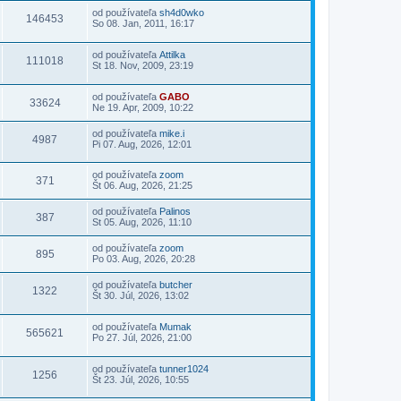
od používateľa
sh4d0wko
146453
So 08. Jan, 2011, 16:17
od používateľa
Attilka
111018
St 18. Nov, 2009, 23:19
od používateľa
GABO
33624
Ne 19. Apr, 2009, 10:22
od používateľa
mike.i
4987
Pi 07. Aug, 2026, 12:01
od používateľa
zoom
371
Št 06. Aug, 2026, 21:25
od používateľa
Palinos
387
St 05. Aug, 2026, 11:10
od používateľa
zoom
895
Po 03. Aug, 2026, 20:28
od používateľa
butcher
1322
Št 30. Júl, 2026, 13:02
od používateľa
Mumak
565621
Po 27. Júl, 2026, 21:00
od používateľa
tunner1024
1256
Št 23. Júl, 2026, 10:55