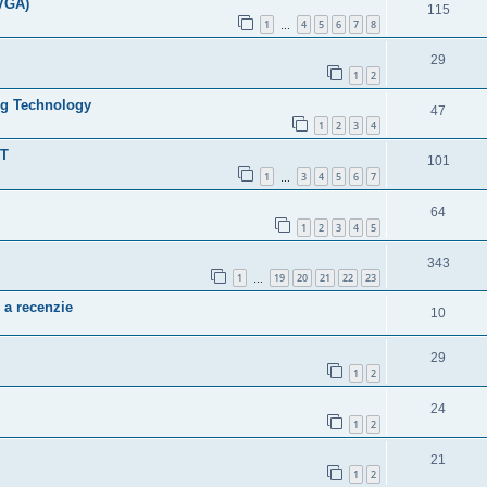
(VGA)
115
1
4
5
6
7
8
…
29
1
2
ing Technology
47
1
2
3
4
ST
101
1
3
4
5
6
7
…
64
1
2
3
4
5
343
1
19
20
21
22
23
…
 a recenzie
10
29
1
2
24
1
2
21
1
2