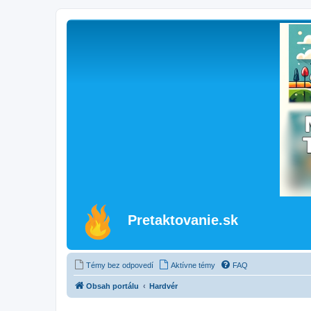
Pretaktovanie.sk
Témy bez odpovedí
Aktívne témy
FAQ
Obsah portálu
Hardvér