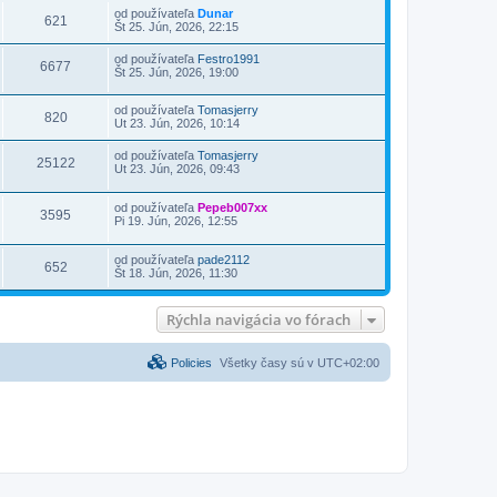
od používateľa
Dunar
621
Št 25. Jún, 2026, 22:15
od používateľa
Festro1991
6677
Št 25. Jún, 2026, 19:00
od používateľa
Tomasjerry
820
Ut 23. Jún, 2026, 10:14
od používateľa
Tomasjerry
25122
Ut 23. Jún, 2026, 09:43
od používateľa
Pepeb007xx
3595
Pi 19. Jún, 2026, 12:55
od používateľa
pade2112
652
Št 18. Jún, 2026, 11:30
Rýchla navigácia vo fórach
Policies
Všetky časy sú v
UTC+02:00