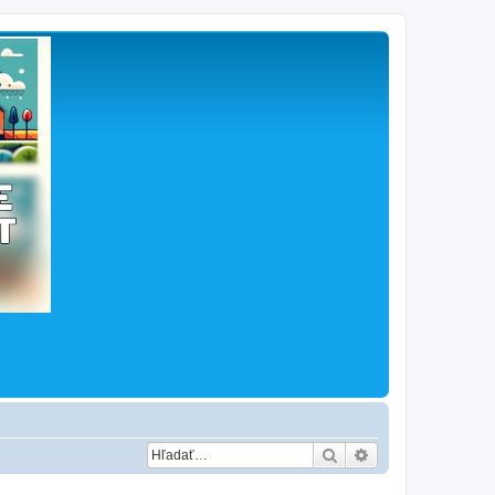
Hľadať
Rozšírené vyhľad