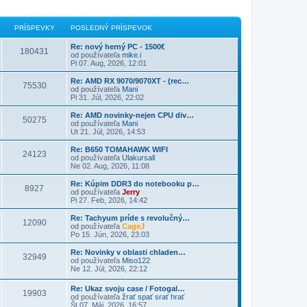
PRÍSPEVKY
POSLEDNÝ PRÍSPEVOK
Re: nový herný PC - 1500€
180431
od používateľa
mike.i
Pi 07. Aug, 2026, 12:01
Re: AMD RX 9070/9070XT - (rec…
75530
od používateľa
Mani
Pi 31. Júl, 2026, 22:02
Re: AMD novinky-nejen CPU div…
50275
od používateľa
Mani
Ut 21. Júl, 2026, 14:53
Re: B650 TOMAHAWK WIFI
24123
od používateľa
Ulakursall
Ne 02. Aug, 2026, 11:08
Re: Kúpim DDR3 do notebooku p…
8927
od používateľa
Jerry
Pi 27. Feb, 2026, 14:42
Re: Tachyum príde s revolučný…
12090
od používateľa
CageJ
Po 15. Jún, 2026, 23:03
Re: Novinky v oblasti chladen…
32949
od používateľa
Miso122
Ne 12. Júl, 2026, 22:12
Re: Ukaz svoju case / Fotogal…
19903
od používateľa
žrať spať srať hrať
Št 07. Máj, 2026, 16:57