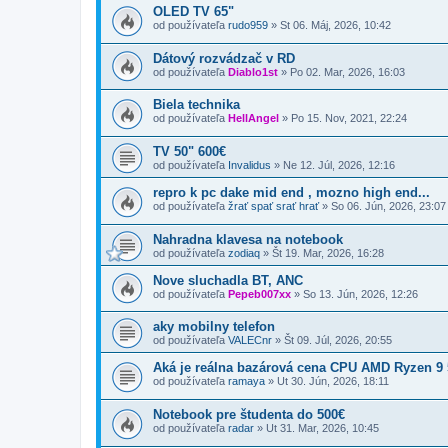
OLED TV 65"
od používateľa
rudo959
»
St 06. Máj, 2026, 10:42
Dátový rozvádzač v RD
od používateľa
Diablo1st
»
Po 02. Mar, 2026, 16:03
Biela technika
od používateľa
HellAngel
»
Po 15. Nov, 2021, 22:24
TV 50" 600€
od používateľa
Invalidus
»
Ne 12. Júl, 2026, 12:16
repro k pc dake mid end , mozno high end...
od používateľa
žrať spať srať hrať
»
So 06. Jún, 2026, 23:07
Nahradna klavesa na notebook
od používateľa
zodiaq
»
Št 19. Mar, 2026, 16:28
Nove sluchadla BT, ANC
od používateľa
Pepeb007xx
»
So 13. Jún, 2026, 12:26
aky mobilny telefon
od používateľa
VALECnr
»
Št 09. Júl, 2026, 20:55
Aká je reálna bazárová cena CPU AMD Ryzen 9
od používateľa
ramaya
»
Ut 30. Jún, 2026, 18:11
Notebook pre študenta do 500€
od používateľa
radar
»
Ut 31. Mar, 2026, 10:45