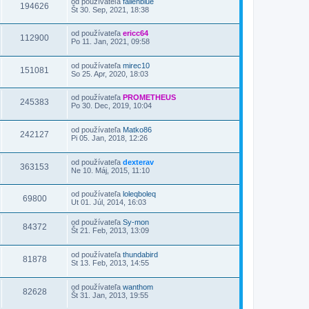
od používateľa
fallenblue
194626
Št 30. Sep, 2021, 18:38
od používateľa
ericc64
112900
Po 11. Jan, 2021, 09:58
od používateľa
mirec10
151081
So 25. Apr, 2020, 18:03
od používateľa
PROMETHEUS
245383
Po 30. Dec, 2019, 10:04
od používateľa
Matko86
242127
Pi 05. Jan, 2018, 12:26
od používateľa
dexterav
363153
Ne 10. Máj, 2015, 11:10
od používateľa
loleqboleq
69800
Ut 01. Júl, 2014, 16:03
od používateľa
Sy-mon
84372
Št 21. Feb, 2013, 13:09
od používateľa
thundabird
81878
St 13. Feb, 2013, 14:55
od používateľa
wanthom
82628
Št 31. Jan, 2013, 19:55