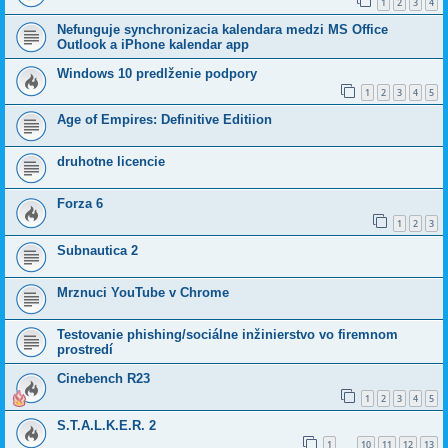
1
2
3
4
Nefunguje synchronizacia kalendara medzi MS Office
Outlook a iPhone kalendar app
Windows 10 predlženie podpory
1
2
3
4
5
Age of Empires: Definitive Editiion
druhotne licencie
Forza 6
1
2
3
Subnautica 2
Mrznuci YouTube v Chrome
Testovanie phishing/sociálne inžinierstvo vo firemnom
prostredí
Cinebench R23
1
2
3
4
5
S.T.A.L.K.E.R. 2
1
10
11
12
13
…