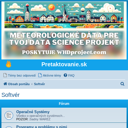
Pretaktovanie.sk
Témy bez odpovedí
Aktívne témy
FAQ
H
Obsah portálu
Softvér
ľ
Softvér
a
Fórum
d
a
Operačné Systémy
Všetko o operačných systémoch...
ť
POZOR
: žiadny WAREZ
Programy a problémy s nimi