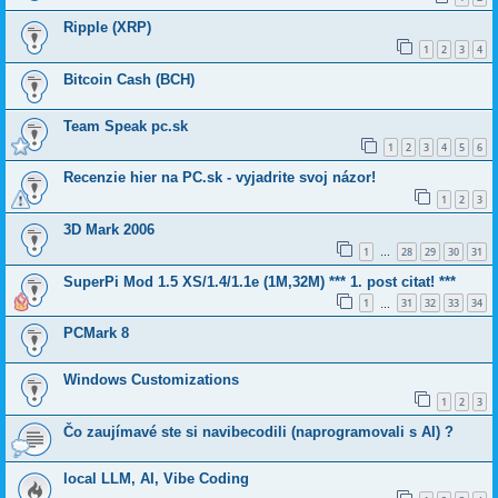
Ripple (XRP)
1
2
3
4
Bitcoin Cash (BCH)
Team Speak pc.sk
1
2
3
4
5
6
Recenzie hier na PC.sk - vyjadrite svoj názor!
1
2
3
3D Mark 2006
1
28
29
30
31
…
SuperPi Mod 1.5 XS/1.4/1.1e (1M,32M) *** 1. post citat! ***
1
31
32
33
34
…
PCMark 8
Windows Customizations
1
2
3
Čo zaujímavé ste si navibecodili (naprogramovali s AI) ?
local LLM, AI, Vibe Coding