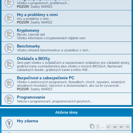
Všetko o programoch, problémoch...
POZOR
: žiadny WAREZ
Hry a problémy s nimi
Hry a problémy s nimi...
POZOR:
žiadny WAREZ
Kryptomeny
Bitcoin, Litecoin atď.
Všetky informácie o kryptomenách nájdete sem
Benchmarky
Všetko ohľadne benchmarkov a výsledkov z nich...
Ovládače a BIOSy
Sem patri všetko o ovládačoch a nastaveniach ovládačov pre základné dosky,
grafické karty a príslušenstvo plus všetko o nových BIOSoch, flashovaní
zakladných dosiek, grafických kariet a iného HW...
Bezpečnost a zabezpečenie PC
Všetko o antivírových programoch, firewalloch, víroch, spyware, ostatných
aktuálnych hrozbách, názoroch a skúsenostiach, ako sa im vyvarovať...
POZOR
: žiadny WAREZ
Programovanie
Sekcia o programovaní, programovacích jazykoch...
Aktívne témy
Hry zdarma
1
67
68
69
70
…