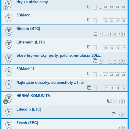
Hry za nízke ceny
1
96
97
98
99
…
3DMark
1
35
36
37
38
…
Bitcoin (BTC)
1
5
6
7
8
…
Ethereum (ETH)
1
14
15
16
17
…
Stare hry-remaky, porty, patche, emulacia 3Dfx...
1
6
7
8
9
…
3DMark 11
1
21
22
23
24
…
Najkrajsie obrázky, screenshoty z hier
1
32
33
34
35
…
HERNÁ KOMUNITA
1
2
3
Litecoin (LTC)
1
2
Zcash (ZEC)
1
2