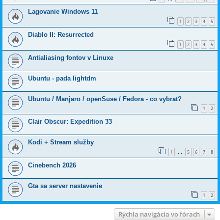
Lagovanie Windows 11
1
2
3
4
5
Diablo II: Resurrected
1
2
3
4
5
Antialiasing fontov v Linuxe
Ubuntu - pada lightdm
Ubuntu / Manjaro / openSuse / Fedora - co vybrat?
1
2
Clair Obscur: Expedition 33
Kodi + Stream služby
1
5
6
7
8
…
Cinebench 2026
Gta sa server nastavenie
1
2
Rýchla navigácia vo fórach