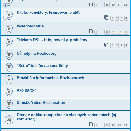
1
29
30
31
32
…
Káble, konektory, krimpovanie atď.
1
2
3
4
Vase fotografie
1
30
31
32
33
…
Telekom DSL - info, novinky, problémy
1
2
3
4
Námety na Rozhovory
"Retro" telefóny a smartfóny
Pravidlá a informácie o Rozhovoroch
Ako na to?
DirectX Video Acceleration
Orange optika kompletne na vlastnych zariadeniach (aj
konvertor)
1
11
12
13
14
…