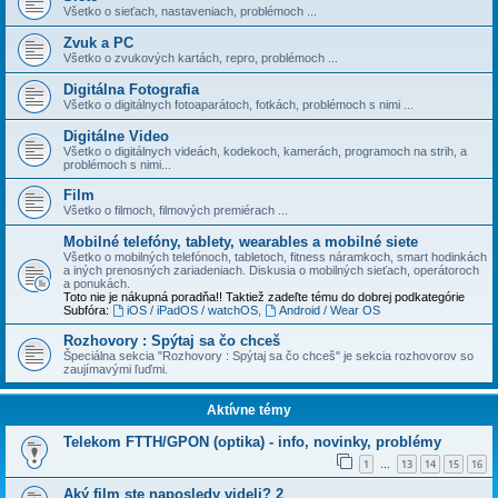
Všetko o sieťach, nastaveniach, problémoch ...
Zvuk a PC
Všetko o zvukových kartách, repro, problémoch ...
Digitálna Fotografia
Všetko o digitálnych fotoaparátoch, fotkách, problémoch s nimi ...
Digitálne Video
Všetko o digitálnych videách, kodekoch, kamerách, programoch na strih, a
problémoch s nimi...
Film
Všetko o filmoch, filmových premiérach ...
Mobilné telefóny, tablety, wearables a mobilné siete
Všetko o mobilných telefónoch, tabletoch, fitness náramkoch, smart hodinkách
a iných prenosných zariadeniach. Diskusia o mobilných sieťach, operátoroch
a ponukách.
Toto nie je nákupná poradňa!! Taktiež zadeľte tému do dobrej podkategórie
Subfóra:
iOS / iPadOS / watchOS
,
Android / Wear OS
Rozhovory : Spýtaj sa čo chceš
Špeciálna sekcia "Rozhovory : Spýtaj sa čo chceš" je sekcia rozhovorov so
zaujímavými ľuďmi.
Aktívne témy
Telekom FTTH/GPON (optika) - info, novinky, problémy
1
13
14
15
16
…
Aký film ste naposledy videli? 2