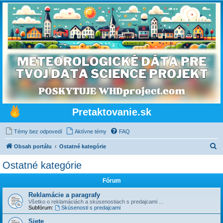
Pretaktovanie.sk
Témy bez odpovedí
Aktívne témy
FAQ
H
Obsah portálu
Ostatné kategórie
ľ
Ostatné kategórie
a
Fórum
d
a
Reklamácie a paragrafy
Všetko o reklamáciách a skúsenostiach s predajcami ...
ť
Subfórum:
Skúsenosti s predajcami
Siete