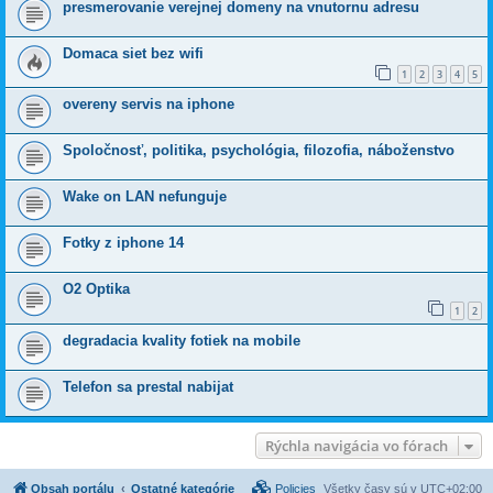
presmerovanie verejnej domeny na vnutornu adresu
Domaca siet bez wifi
1
2
3
4
5
overeny servis na iphone
Spoločnosť, politika, psychológia, filozofia, náboženstvo
Wake on LAN nefunguje
Fotky z iphone 14
O2 Optika
1
2
degradacia kvality fotiek na mobile
Telefon sa prestal nabijat
Rýchla navigácia vo fórach
Obsah portálu
Ostatné kategórie
Policies
Všetky časy sú v
UTC+02:00