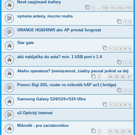
Nové zaujimavé trailery
1
110
111
112
113
…
vymena anteny, mozno routra
1
2
ORANGE HG8245W5 ako AP prestal fungovat
Star gate
1
2
3
4
5
akú nabíjačku do auta? min. 1 USB port s 1 A
1
2
Akeho operatora? (neviazanost, ziadny pausal pokial sa da)
1
24
25
26
27
…
Pomoc Digi DSL router vs mikrotik hAP ax3 ( bridge)
1
2
Samsung Galaxy S24/S24+/S24 Ultra
1
2
3
4
5
o2 Optický internet
Mikrotik - pre zaciatocnikov
1
71
72
73
74
…