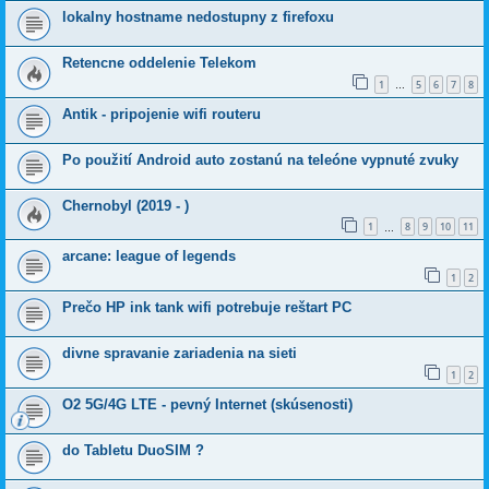
lokalny hostname nedostupny z firefoxu
Retencne oddelenie Telekom
1
5
6
7
8
…
Antik - pripojenie wifi routeru
Po použití Android auto zostanú na teleóne vypnuté zvuky
Chernobyl (2019 - )
1
8
9
10
11
…
arcane: league of legends
1
2
Prečo HP ink tank wifi potrebuje reštart PC
divne spravanie zariadenia na sieti
1
2
O2 5G/4G LTE - pevný Internet (skúsenosti)
do Tabletu DuoSIM ?