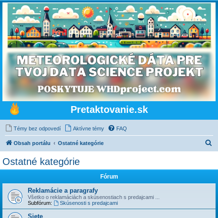
Pretaktovanie.sk
Témy bez odpovedí
Aktívne témy
FAQ
H
Obsah portálu
Ostatné kategórie
ľ
Ostatné kategórie
a
Fórum
d
a
Reklamácie a paragrafy
Všetko o reklamáciách a skúsenostiach s predajcami ...
ť
Subfórum:
Skúsenosti s predajcami
Siete