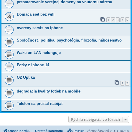
presmerovanie verejnej domeny na vnutornu adresu
Domaca siet bez wifi
1
2
3
4
5
overeny servis na iphone
Spoločnosť, politika, psychológia, filozofia, náboženstvo
Wake on LAN nefunguje
Fotky z iphone 14
O2 Optika
1
2
degradacia kvality fotiek na mobile
Telefon sa prestal nabijat
Rýchla navigácia vo fórach
Obsah portálu
Ostatné kategórie
Policies
Všetky časy sú v
UTC+02:00