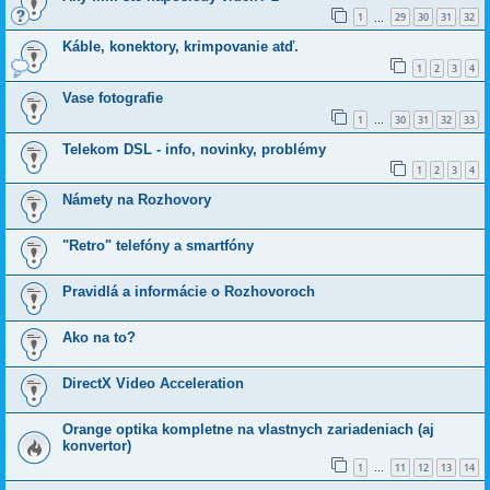
1
29
30
31
32
…
Káble, konektory, krimpovanie atď.
1
2
3
4
Vase fotografie
1
30
31
32
33
…
Telekom DSL - info, novinky, problémy
1
2
3
4
Námety na Rozhovory
"Retro" telefóny a smartfóny
Pravidlá a informácie o Rozhovoroch
Ako na to?
DirectX Video Acceleration
Orange optika kompletne na vlastnych zariadeniach (aj
konvertor)
1
11
12
13
14
…