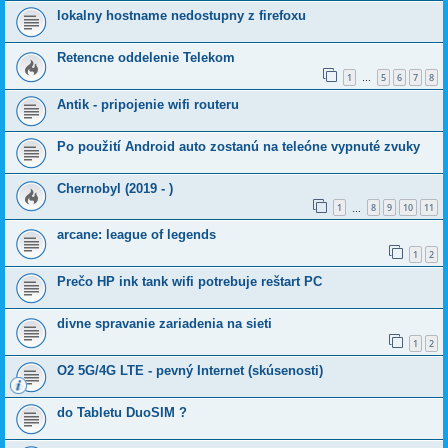
lokalny hostname nedostupny z firefoxu
Retencne oddelenie Telekom
1
5
6
7
8
…
Antik - pripojenie wifi routeru
Po použití Android auto zostanú na teleóne vypnuté zvuky
Chernobyl (2019 - )
1
8
9
10
11
…
arcane: league of legends
1
2
Prečo HP ink tank wifi potrebuje reštart PC
divne spravanie zariadenia na sieti
1
2
O2 5G/4G LTE - pevný Internet (skúsenosti)
do Tabletu DuoSIM ?