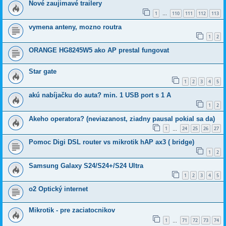
Nové zaujimavé trailery
1
110
111
112
113
…
vymena anteny, mozno routra
1
2
ORANGE HG8245W5 ako AP prestal fungovat
Star gate
1
2
3
4
5
akú nabíjačku do auta? min. 1 USB port s 1 A
1
2
Akeho operatora? (neviazanost, ziadny pausal pokial sa da)
1
24
25
26
27
…
Pomoc Digi DSL router vs mikrotik hAP ax3 ( bridge)
1
2
Samsung Galaxy S24/S24+/S24 Ultra
1
2
3
4
5
o2 Optický internet
Mikrotik - pre zaciatocnikov
1
71
72
73
74
…