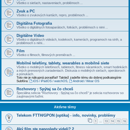
Všetko o sieťach, nastaveniach, problémoch ...
Zvuk a PC
Všetko o zvukových kartách, repro, problémoch ...
Digitálna Fotografia
Všetko o digitálnych fotoaparátoch, fotkách, problémoch s nimi ...
Digitálne Video
Všetko o digitálnych videách, kodekoch, kamerách, programoch na strih, a
problémoch s nimi...
Film
Všetko o filmoch, filmových premiérach ...
Mobilné telefóny, tablety, wearables a mobilné siete
Všetko o mobilných telefónoch, tabletoch, fitness náramkoch, smart hodinkách
a iných prenosných zariadeniach. Diskusia o mobilných sieťach, operátoroch
a ponukách.
Toto nie je nákupná poradňa!! Taktiež zadeľte tému do dobrej podkategórie
Subfóra:
iOS / iPadOS / watchOS
,
Android / Wear OS
Rozhovory : Spýtaj sa čo chceš
Špeciálna sekcia "Rozhovory : Spýtaj sa čo chceš" je sekcia rozhovorov so
zaujímavými ľuďmi.
Aktívne témy
Telekom FTTH/GPON (optika) - info, novinky, problémy
1
13
14
15
16
…
Aký film ste naposledy videli? 2