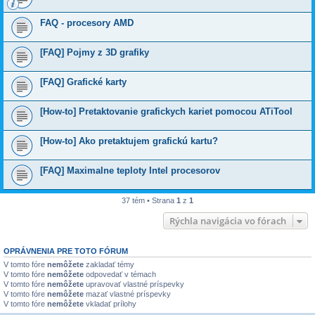
FAQ - procesory AMD
[FAQ] Pojmy z 3D grafiky
[FAQ] Grafické karty
[How-to] Pretaktovanie grafickych kariet pomocou ATiTool
[How-to] Ako pretaktujem grafickú kartu?
[FAQ] Maximalne teploty Intel procesorov
37 tém • Strana
1
z
1
Rýchla navigácia vo fórach
OPRÁVNENIA PRE TOTO FÓRUM
V tomto fóre
nemôžete
zakladať témy
V tomto fóre
nemôžete
odpovedať v témach
V tomto fóre
nemôžete
upravovať vlastné príspevky
V tomto fóre
nemôžete
mazať vlastné príspevky
V tomto fóre
nemôžete
vkladať prílohy