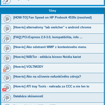
Témy
[HOW-TO] Fan Speed on HP Probook 4530s (resolved)
[How-to] alternativny "tab switcher" v android chrome
[FAQ] PCI-Express 2.0-3.0, kompatibilita, info ...
[How-to] Ako odstranit WMP z kontextoveho menu
[How-to] NiBiTor - editácia biosov Nvidia kariet
[How-to] VOLTMODY
[How-to] Ako na oživenie nefunkčného zdroja?
[How-to] ATI tray Tools - nahrada za CCC a nie len to
Databáza skúseností