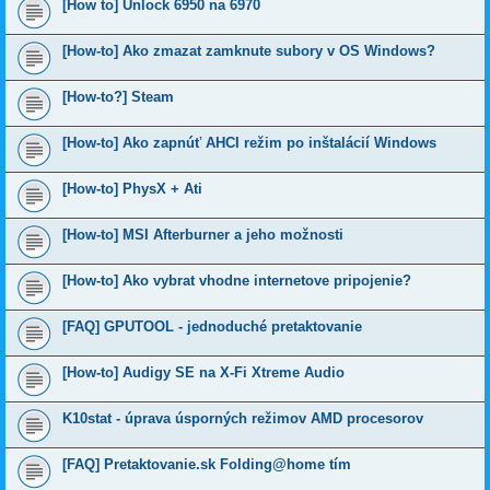
[How to] Unlock 6950 na 6970
[How-to] Ako zmazat zamknute subory v OS Windows?
[How-to?] Steam
[How-to] Ako zapnúť AHCI režim po inštalácií Windows
[How-to] PhysX + Ati
[How-to] MSI Afterburner a jeho možnosti
[How-to] Ako vybrat vhodne internetove pripojenie?
[FAQ] GPUTOOL - jednoduché pretaktovanie
[How-to] Audigy SE na X-Fi Xtreme Audio
K10stat - úprava úsporných režimov AMD procesorov
[FAQ] Pretaktovanie.sk Folding@home tím