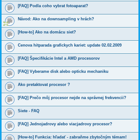
[FAQ] Podla coho vybrat fotoaparat?
Návod: Ako na downsampling v hrách?
[How-to] Ako na domácu siet?
Cenova hitparada grafickych kariet: update 02.02.2009
[FAQ] Špecifikácie Intel a AMD procesorov
[FAQ] Vyberame disk alebo opticku mechaniku
Ako pretaktovat procesor ?
[FAQ] Prečo môj procesor nejde na správnej frekvencii?
Siete - FAQ
[FAQ] Jednojadrovy alebo viacjadrovy procesor?
[How-to] Funkcia: hľadať - zabraňme zbytočným témam!