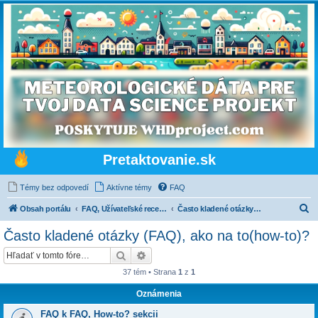
Pretaktovanie.sk
Témy bez odpovedí
Aktívne témy
FAQ
H
Obsah portálu
FAQ, Užívateľské recenzie, Blogy
Často kladené otázky (FAQ), ako na to(how-to)?
ľ
Často kladené otázky (FAQ), ako na to(how-to)?
a
Hľadať
Rozšírené vyhľadávanie
d
37 tém • Strana
1
z
1
a
Oznámenia
ť
FAQ k FAQ, How-to? sekcii