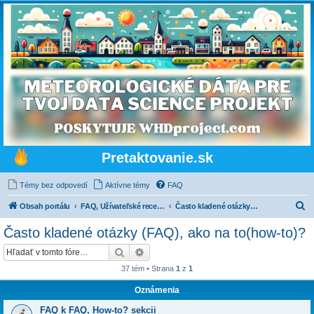
Pretaktovanie.sk
Témy bez odpovedí
Aktívne témy
FAQ
H
Obsah portálu
FAQ, Užívateľské recenzie, Blogy
Často kladené otázky (FAQ), ako na to(how-to)?
ľ
Často kladené otázky (FAQ), ako na to(how-to)?
a
Hľadať
Rozšírené vyhľadávanie
d
37 tém • Strana
1
z
1
a
Oznámenia
ť
FAQ k FAQ, How-to? sekcii