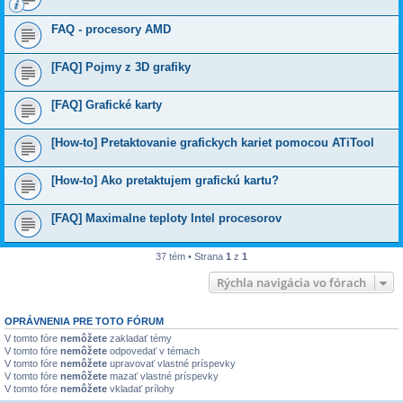
FAQ - procesory AMD
[FAQ] Pojmy z 3D grafiky
[FAQ] Grafické karty
[How-to] Pretaktovanie grafickych kariet pomocou ATiTool
[How-to] Ako pretaktujem grafickú kartu?
[FAQ] Maximalne teploty Intel procesorov
37 tém • Strana
1
z
1
Rýchla navigácia vo fórach
OPRÁVNENIA PRE TOTO FÓRUM
V tomto fóre
nemôžete
zakladať témy
V tomto fóre
nemôžete
odpovedať v témach
V tomto fóre
nemôžete
upravovať vlastné príspevky
V tomto fóre
nemôžete
mazať vlastné príspevky
V tomto fóre
nemôžete
vkladať prílohy