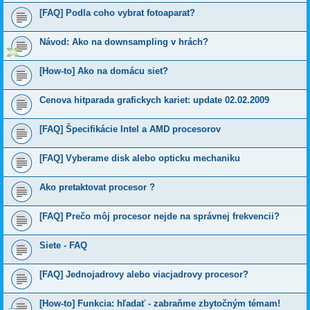
[FAQ] Podla coho vybrat fotoaparat?
Návod: Ako na downsampling v hrách?
[How-to] Ako na domácu siet?
Cenova hitparada grafickych kariet: update 02.02.2009
[FAQ] Špecifikácie Intel a AMD procesorov
[FAQ] Vyberame disk alebo opticku mechaniku
Ako pretaktovat procesor ?
[FAQ] Prečo môj procesor nejde na správnej frekvencii?
Siete - FAQ
[FAQ] Jednojadrovy alebo viacjadrovy procesor?
[How-to] Funkcia: hľadať - zabraňme zbytočným témam!