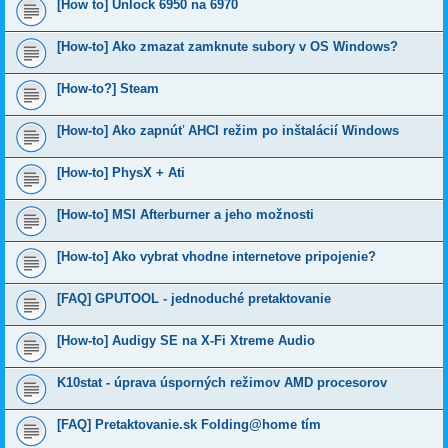
[How to] Unlock 6950 na 6970
[How-to] Ako zmazat zamknute subory v OS Windows?
[How-to?] Steam
[How-to] Ako zapnúť AHCI režim po inštalácií Windows
[How-to] PhysX + Ati
[How-to] MSI Afterburner a jeho možnosti
[How-to] Ako vybrat vhodne internetove pripojenie?
[FAQ] GPUTOOL - jednoduché pretaktovanie
[How-to] Audigy SE na X-Fi Xtreme Audio
K10stat - úprava úsporných režimov AMD procesorov
[FAQ] Pretaktovanie.sk Folding@home tím