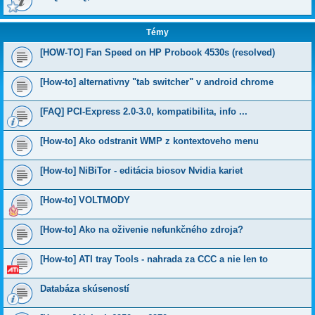
Témy
[HOW-TO] Fan Speed on HP Probook 4530s (resolved)
[How-to] alternativny "tab switcher" v android chrome
[FAQ] PCI-Express 2.0-3.0, kompatibilita, info ...
[How-to] Ako odstranit WMP z kontextoveho menu
[How-to] NiBiTor - editácia biosov Nvidia kariet
[How-to] VOLTMODY
[How-to] Ako na oživenie nefunkčného zdroja?
[How-to] ATI tray Tools - nahrada za CCC a nie len to
Databáza skúseností