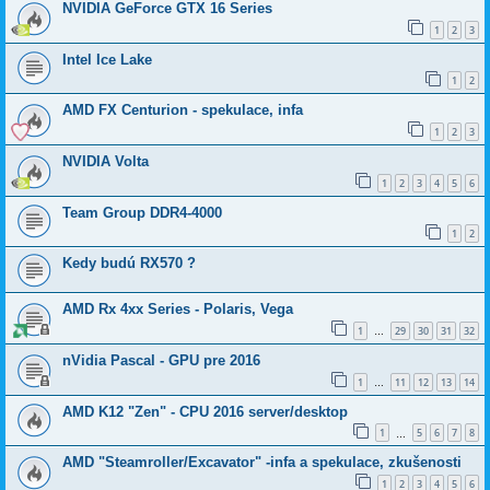
NVIDIA GeForce GTX 16 Series
1
2
3
Intel Ice Lake
1
2
AMD FX Centurion - spekulace, infa
1
2
3
NVIDIA Volta
1
2
3
4
5
6
Team Group DDR4-4000
1
2
Kedy budú RX570 ?
AMD Rx 4xx Series - Polaris, Vega
1
29
30
31
32
…
nVidia Pascal - GPU pre 2016
1
11
12
13
14
…
AMD K12 "Zen" - CPU 2016 server/desktop
1
5
6
7
8
…
AMD "Steamroller/Excavator" -infa a spekulace, zkušenosti
1
2
3
4
5
6