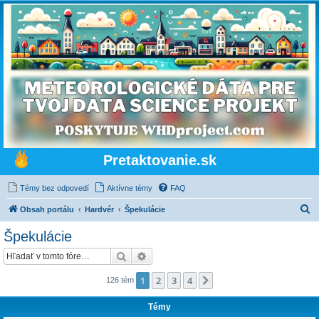
Pretaktovanie.sk
Témy bez odpovedí
Aktívne témy
FAQ
H
Obsah portálu
Hardvér
Špekulácie
ľ
Špekulácie
a
Hľadať
Rozšírené vyhľadávanie
d
a
1
2
3
4
Ďalšia
126 tém
ť
Témy