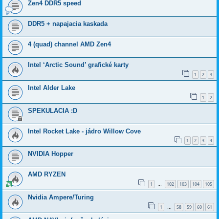
Zen4 DDR5 speed
DDR5 + napajacia kaskada
4 (quad) channel AMD Zen4
Intel ‘Arctic Sound’ grafické karty
1
2
3
Intel Alder Lake
1
2
SPEKULACIA :D
Intel Rocket Lake - jádro Willow Cove
1
2
3
4
NVIDIA Hopper
AMD RYZEN
1
102
103
104
105
…
Nvidia Ampere/Turing
1
58
59
60
61
…