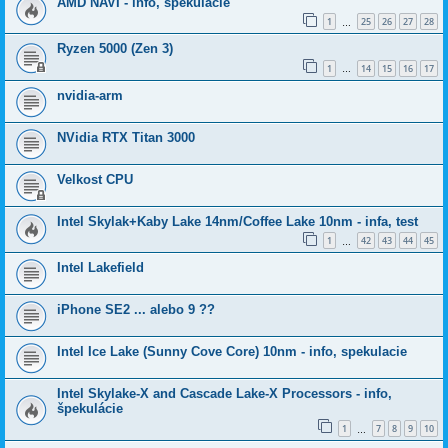
AMD NAVI - info, špekulácie
1
25
26
27
28
…
Ryzen 5000 (Zen 3)
1
14
15
16
17
…
nvidia-arm
NVidia RTX Titan 3000
Velkost CPU
Intel Skylak+Kaby Lake 14nm/Coffee Lake 10nm - infa, test
1
42
43
44
45
…
Intel Lakefield
iPhone SE2 ... alebo 9 ??
Intel Ice Lake (Sunny Cove Core) 10nm - info, spekulacie
Intel Skylake-X and Cascade Lake-X Processors - info,
špekulácie
1
7
8
9
10
…