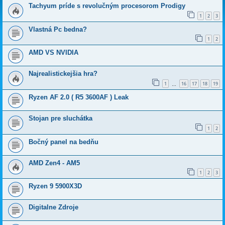
Tachyum príde s revolučným procesorom Prodigy
1
2
3
Vlastná Pc bedna?
1
2
AMD VS NVIDIA
Najrealistickejšia hra?
1
16
17
18
19
…
Ryzen AF 2.0 ( R5 3600AF ) Leak
Stojan pre sluchátka
1
2
Bočný panel na bedňu
AMD Zen4 - AM5
1
2
3
Ryzen 9 5900X3D
Digitalne Zdroje