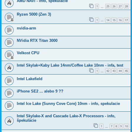
AMD NAVI - info, špekulácie
1
25
26
27
28
…
Ryzen 5000 (Zen 3)
1
14
15
16
17
…
nvidia-arm
NVidia RTX Titan 3000
Velkost CPU
Intel Skylak+Kaby Lake 14nm/Coffee Lake 10nm - infa, test
1
42
43
44
45
…
Intel Lakefield
iPhone SE2 ... alebo 9 ??
Intel Ice Lake (Sunny Cove Core) 10nm - info, spekulacie
Intel Skylake-X and Cascade Lake-X Processors - info,
špekulácie
1
7
8
9
10
…