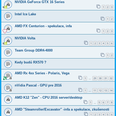
NVIDIA GeForce GTX 16 Series
1
2
3
Intel Ice Lake
1
2
AMD FX Centurion - spekulace, infa
1
2
3
NVIDIA Volta
1
2
3
4
5
6
Team Group DDR4-4000
1
2
Kedy budú RX570 ?
AMD Rx 4xx Series - Polaris, Vega
1
29
30
31
32
…
nVidia Pascal - GPU pre 2016
1
11
12
13
14
…
AMD K12 "Zen" - CPU 2016 server/desktop
1
5
6
7
8
…
AMD "Steamroller/Excavator" -infa a spekulace, zkušenosti
1
2
3
4
5
6