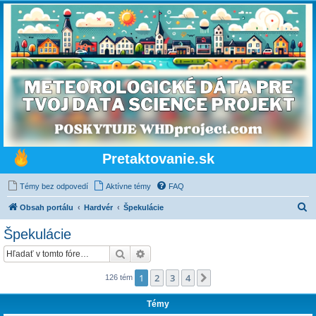
Pretaktovanie.sk
Témy bez odpovedí
Aktívne témy
FAQ
H
Obsah portálu
Hardvér
Špekulácie
ľ
Špekulácie
a
Hľadať
Rozšírené vyhľadávanie
d
a
1
2
3
4
Ďalšia
126 tém
ť
Témy