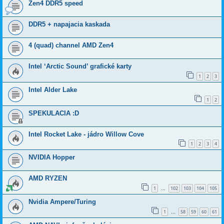
Zen4 DDR5 speed
DDR5 + napajacia kaskada
4 (quad) channel AMD Zen4
Intel ‘Arctic Sound’ grafické karty
1
2
3
Intel Alder Lake
1
2
SPEKULACIA :D
Intel Rocket Lake - jádro Willow Cove
1
2
3
4
NVIDIA Hopper
AMD RYZEN
1
102
103
104
105
…
Nvidia Ampere/Turing
1
58
59
60
61
…