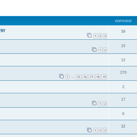
ODPOVEDÍ
igy
39
1
2
3
15
1
2
12
270
1
15
16
17
18
19
…
2
17
1
2
6
32
1
2
3