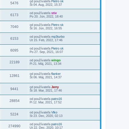
od používateľa
Pietro sk
5476
Št 04. Aug, 2022, 15:37
od používateľa
stiv
6173
Po 20. Jún, 2022, 18:40
od používateľa
Pietro sk
7040
Št 16. Jún, 2022, 16:55
od používateľa
mp3turbo
6153
Ut 15. Feb, 2022, 17:46
od používateľa
Pietro sk
6095
Po 27. Sep, 2021, 16:07
od používateľa
wingo
22189
Pi 21. Máj, 2021, 13:34
od používateľa
flanker
12861
Št 06. Máj, 2021, 14:37
od používateľa
Jerry
9441
Št 18. Mar, 2021, 17:46
od používateľa
patro16
28854
Pi 12. Mar, 2021, 17:52
od používateľa
Vlko
5224
St 23. Dec, 2020, 02:13
od používateľa
patro16
274990
Ut 22. Dec, 2020, 10:17