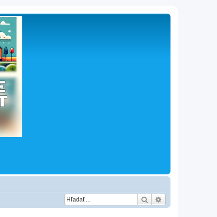
Hľadať
Rozšírené vyhľad