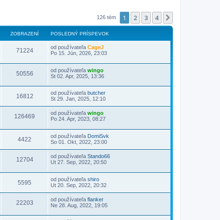
1
2
3
4
Ďalšia
126 tém
ZOBRAZENÍ
POSLEDNÝ PRÍSPEVOK
od používateľa
CageJ
71224
Po 15. Jún, 2026, 23:03
od používateľa
wingo
50556
St 02. Apr, 2025, 13:36
od používateľa
butcher
16812
St 29. Jan, 2025, 12:10
od používateľa
wingo
126469
Po 24. Apr, 2023, 08:27
od používateľa
DomiSvk
4422
So 01. Okt, 2022, 23:00
od používateľa
Stando66
12704
Ut 27. Sep, 2022, 20:50
od používateľa
shiro
5595
Ut 20. Sep, 2022, 20:32
od používateľa
flanker
22203
Ne 28. Aug, 2022, 19:05