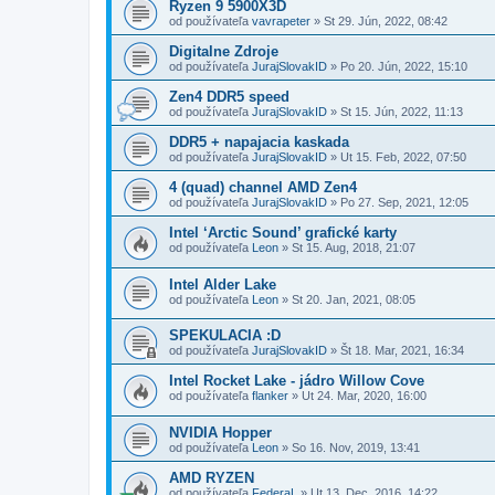
Ryzen 9 5900X3D
od používateľa
vavrapeter
»
St 29. Jún, 2022, 08:42
Digitalne Zdroje
od používateľa
JurajSlovakID
»
Po 20. Jún, 2022, 15:10
Zen4 DDR5 speed
od používateľa
JurajSlovakID
»
St 15. Jún, 2022, 11:13
DDR5 + napajacia kaskada
od používateľa
JurajSlovakID
»
Ut 15. Feb, 2022, 07:50
4 (quad) channel AMD Zen4
od používateľa
JurajSlovakID
»
Po 27. Sep, 2021, 12:05
Intel ‘Arctic Sound’ grafické karty
od používateľa
Leon
»
St 15. Aug, 2018, 21:07
Intel Alder Lake
od používateľa
Leon
»
St 20. Jan, 2021, 08:05
SPEKULACIA :D
od používateľa
JurajSlovakID
»
Št 18. Mar, 2021, 16:34
Intel Rocket Lake - jádro Willow Cove
od používateľa
flanker
»
Ut 24. Mar, 2020, 16:00
NVIDIA Hopper
od používateľa
Leon
»
So 16. Nov, 2019, 13:41
AMD RYZEN
od používateľa
FederaL
»
Ut 13. Dec, 2016, 14:22