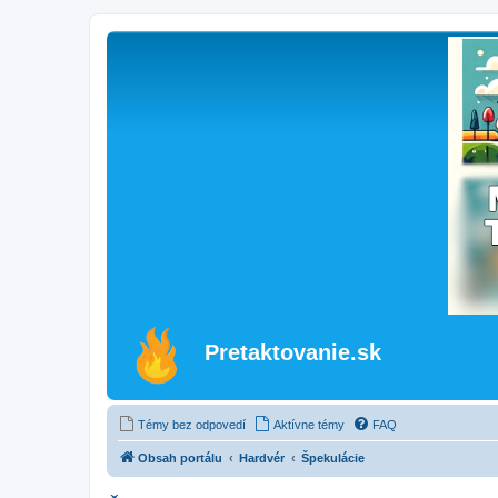
Pretaktovanie.sk
Témy bez odpovedí
Aktívne témy
FAQ
Obsah portálu
Hardvér
Špekulácie