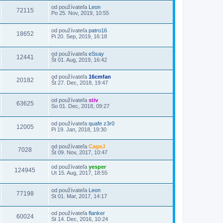
od používateľa
Leon
72115
Po 25. Nov, 2019, 10:55
od používateľa
patro16
18652
Pi 20. Sep, 2019, 16:18
od používateľa
eSsay
12441
Št 01. Aug, 2019, 16:42
od používateľa
16cmfan
20182
Št 27. Dec, 2018, 19:47
od používateľa
stiv
63625
So 01. Dec, 2018, 09:27
od používateľa
quafe z3r0
12005
Pi 19. Jan, 2018, 19:30
od používateľa
CageJ
7028
Št 09. Nov, 2017, 10:47
od používateľa
yesper
124945
Ut 15. Aug, 2017, 18:55
od používateľa
Leon
77198
St 01. Mar, 2017, 14:17
od používateľa
flanker
60024
St 14. Dec, 2016, 10:24