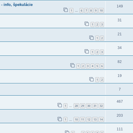
- info, špekulácie
149
1
6
7
8
9
10
…
31
1
2
3
21
1
2
34
1
2
3
82
1
2
3
4
5
6
19
1
2
7
467
1
28
29
30
31
32
…
203
1
10
11
12
13
14
…
111