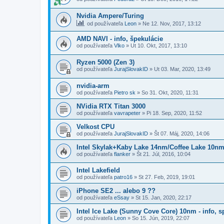
Nvidia Ampere/Turing
od používateľa
Leon
»
Ne 12. Nov, 2017, 13:12
AMD NAVI - info, špekulácie
od používateľa
Vlko
»
Ut 10. Okt, 2017, 13:10
Ryzen 5000 (Zen 3)
od používateľa
JurajSlovakID
»
Ut 03. Mar, 2020, 13:49
nvidia-arm
od používateľa
Pietro sk
»
So 31. Okt, 2020, 11:31
NVidia RTX Titan 3000
od používateľa
vavrapeter
»
Pi 18. Sep, 2020, 11:52
Velkost CPU
od používateľa
JurajSlovakID
»
Št 07. Máj, 2020, 14:06
Intel Skylak+Kaby Lake 14nm/Coffee Lake 10nm -
od používateľa
flanker
»
Št 21. Júl, 2016, 10:04
Intel Lakefield
od používateľa
patro16
»
St 27. Feb, 2019, 19:01
iPhone SE2 ... alebo 9 ??
od používateľa
eSsay
»
St 15. Jan, 2020, 22:17
Intel Ice Lake (Sunny Cove Core) 10nm - info, s
od používateľa
Leon
»
So 15. Jún, 2019, 22:07