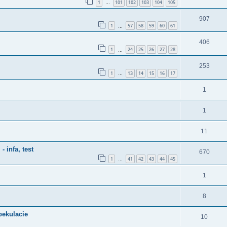
1
101
102
103
104
105
…
907
1
57
58
59
60
61
…
406
1
24
25
26
27
28
…
253
1
13
14
15
16
17
…
1
1
11
 infa, test
670
1
41
42
43
44
45
…
1
8
pekulacie
10