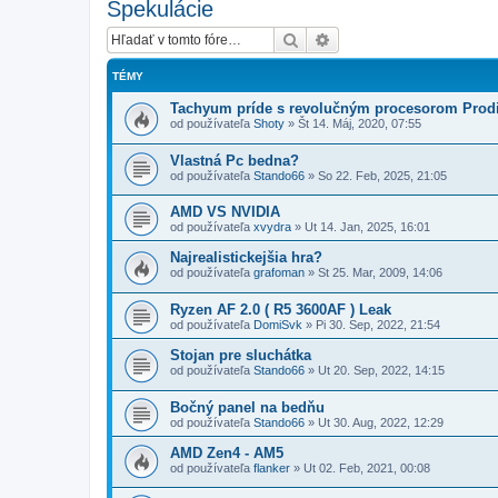
Špekulácie
Hľadať
Rozšírené vyhľadávanie
TÉMY
Tachyum príde s revolučným procesorom Prod
od používateľa
Shoty
»
Št 14. Máj, 2020, 07:55
Vlastná Pc bedna?
od používateľa
Stando66
»
So 22. Feb, 2025, 21:05
AMD VS NVIDIA
od používateľa
xvydra
»
Ut 14. Jan, 2025, 16:01
Najrealistickejšia hra?
od používateľa
grafoman
»
St 25. Mar, 2009, 14:06
Ryzen AF 2.0 ( R5 3600AF ) Leak
od používateľa
DomiSvk
»
Pi 30. Sep, 2022, 21:54
Stojan pre sluchátka
od používateľa
Stando66
»
Ut 20. Sep, 2022, 14:15
Bočný panel na bedňu
od používateľa
Stando66
»
Ut 30. Aug, 2022, 12:29
AMD Zen4 - AM5
od používateľa
flanker
»
Ut 02. Feb, 2021, 00:08