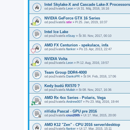
Intel Skylake-X and Cascade Lake-X Processors 
od používateľa
Leon
»
Ut 31. Máj, 2016, 16:16
NVIDIA GeForce GTX 16 Series
od používateľa
stiv
»
Pi 25. Jan, 2019, 10:37
Intel Ice Lake
od používateľa
eSsay
»
Št 30. Nov, 2017, 00:10
AMD FX Centurion - spekulace, infa
od používateľa
flanker
»
Po 15. Apr, 2013, 22:47
NVIDIA Volta
od používateľa
Leon
»
Pi 12. Aug, 2016, 19:57
Team Group DDR4-4000
od používateľa
DankoPR
»
Št 04. Feb, 2016, 17:06
Kedy budú RX570 ?
od používateľa
Mullah
»
St 08. Nov, 2017, 16:36
AMD Rx 4xx Series - Polaris, Vega
od používateľa
Andrew007
»
Po 23. Máj, 2016, 19:44
nVidia Pascal - GPU pre 2016
od používateľa
crux2005
»
Ut 17. Mar, 2015, 20:00
AMD K12 "Zen" - CPU 2016 server/desktop
od používateľa
flanker
»
Ut 17. Mar, 2015, 15:11