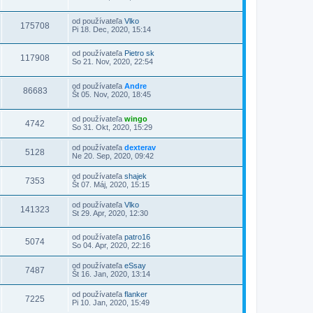
od používateľa
Vlko
175708
Pi 18. Dec, 2020, 15:14
od používateľa
Pietro sk
117908
So 21. Nov, 2020, 22:54
od používateľa
Andre
86683
Št 05. Nov, 2020, 18:45
od používateľa
wingo
4742
So 31. Okt, 2020, 15:29
od používateľa
dexterav
5128
Ne 20. Sep, 2020, 09:42
od používateľa
shajek
7353
Št 07. Máj, 2020, 15:15
od používateľa
Vlko
141323
St 29. Apr, 2020, 12:30
od používateľa
patro16
5074
So 04. Apr, 2020, 22:16
od používateľa
eSsay
7487
Št 16. Jan, 2020, 13:14
od používateľa
flanker
7225
Pi 10. Jan, 2020, 15:49