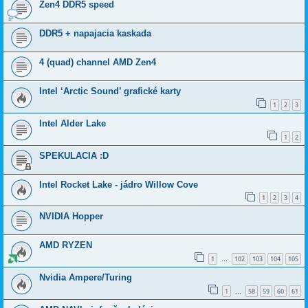
Zen4 DDR5 speed
DDR5 + napajacia kaskada
4 (quad) channel AMD Zen4
Intel ‘Arctic Sound’ grafické karty
1
2
3
Intel Alder Lake
1
2
SPEKULACIA :D
Intel Rocket Lake - jádro Willow Cove
1
2
3
4
NVIDIA Hopper
AMD RYZEN
1
102
103
104
105
…
Nvidia Ampere/Turing
1
58
59
60
61
…