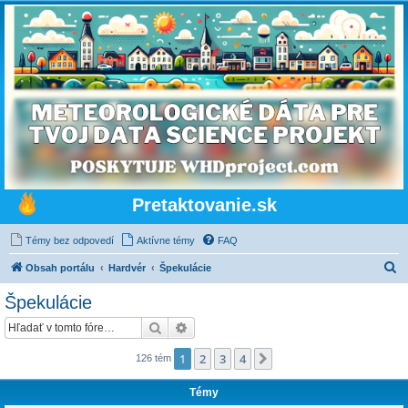
Pretaktovanie.sk
Témy bez odpovedí
Aktívne témy
FAQ
H
Obsah portálu
Hardvér
Špekulácie
ľ
Špekulácie
a
Hľadať
Rozšírené vyhľadávanie
d
a
1
2
3
4
Ďalšia
126 tém
ť
Témy