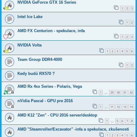
NVIDIA GeForce GTX 16 Series
1
2
3
Intel Ice Lake
1
2
AMD FX Centurion - spekulace, infa
1
2
3
NVIDIA Volta
1
2
3
4
5
6
Team Group DDR4-4000
1
2
Kedy budú RX570 ?
AMD Rx 4xx Series - Polaris, Vega
1
29
30
31
32
…
nVidia Pascal - GPU pre 2016
1
11
12
13
14
…
AMD K12 "Zen" - CPU 2016 server/desktop
1
5
6
7
8
…
AMD "Steamroller/Excavator" -infa a spekulace, zkušenosti
1
2
3
4
5
6