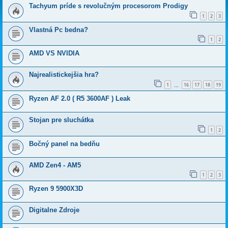
Tachyum príde s revolučným procesorom Prodigy
1
2
3
Vlastná Pc bedna?
1
2
AMD VS NVIDIA
Najrealistickejšia hra?
1
16
17
18
19
…
Ryzen AF 2.0 ( R5 3600AF ) Leak
Stojan pre sluchátka
1
2
Bočný panel na bedňu
AMD Zen4 - AM5
1
2
3
Ryzen 9 5900X3D
Digitalne Zdroje