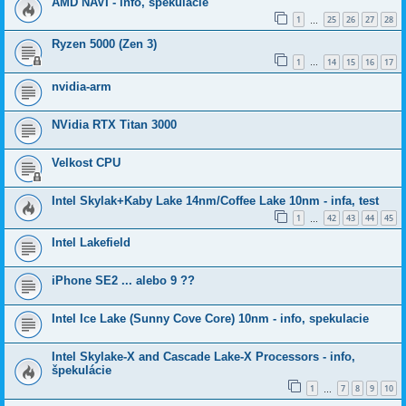
AMD NAVI - info, špekulácie
1
25
26
27
28
…
Ryzen 5000 (Zen 3)
1
14
15
16
17
…
nvidia-arm
NVidia RTX Titan 3000
Velkost CPU
Intel Skylak+Kaby Lake 14nm/Coffee Lake 10nm - infa, test
1
42
43
44
45
…
Intel Lakefield
iPhone SE2 ... alebo 9 ??
Intel Ice Lake (Sunny Cove Core) 10nm - info, spekulacie
Intel Skylake-X and Cascade Lake-X Processors - info,
špekulácie
1
7
8
9
10
…