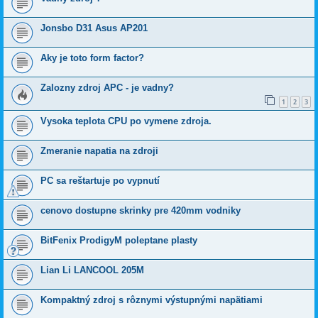
Jonsbo D31 Asus AP201
Aky je toto form factor?
Zalozny zdroj APC - je vadny?
1
2
3
Vysoka teplota CPU po vymene zdroja.
Zmeranie napatia na zdroji
PC sa reštartuje po vypnutí
cenovo dostupne skrinky pre 420mm vodniky
BitFenix ProdigyM poleptane plasty
Lian Li LANCOOL 205M
Kompaktný zdroj s rôznymi výstupnými napätiami