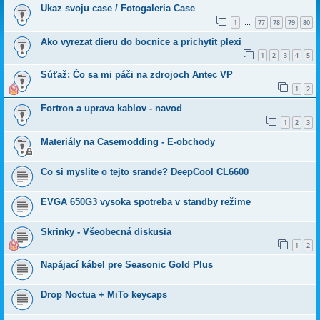
Ukaz svoju case / Fotogaleria Case
1
77
78
79
80
…
Ako vyrezat dieru do bocnice a prichytit plexi
1
2
3
4
5
Súťaž: Čo sa mi páči na zdrojoch Antec VP
1
2
Fortron a uprava kablov - navod
1
2
3
Materiály na Casemodding - E-obchody
Co si myslite o tejto srande? DeepCool CL6600
EVGA 650G3 vysoka spotreba v standby režime
Skrinky - Všeobecná diskusia
1
2
Napájací kábel pre Seasonic Gold Plus
Drop Noctua + MiTo keycaps