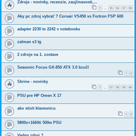
Zdroje - novinky, recenzie, zaujímavosti,...
1
55
56
57
58
…
Aky pc zdroj vybrať ? Corsair VS450 vs Fortron FSP 600
adapter 2230 to 2242 v notebooku
zalman s3 tg
2 zdroje na 1. zostave
Seasonic Focus GX-850 ATX 3.0 bzučí
1
2
Skrine - novinky
1
57
58
59
60
…
PSU pre HP Omen X 17
ako stisit klavesnicu
1
2
5800x+1660ti 500w PSU
Vadny zdroj ?