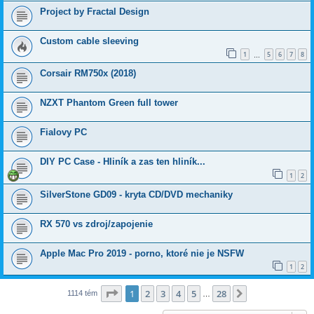
Project by Fractal Design
Custom cable sleeving
1
5
6
7
8
…
Corsair RM750x (2018)
NZXT Phantom Green full tower
Fialovy PC
DIY PC Case - Hliník a zas ten hliník...
1
2
SilverStone GD09 - kryta CD/DVD mechaniky
RX 570 vs zdroj/zapojenie
Apple Mac Pro 2019 - porno, ktoré nie je NSFW
1
2
Strana
1
z
28
1
2
3
4
5
28
Ďalšia
1114 tém
…