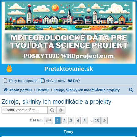
Pretaktovanie.sk
Témy bez odpovedí
Aktívne témy
FAQ
H
Obsah portálu
Hardvér
Zdroje, skrinky ich modifikácie a projekty
ľ
Zdroje, skrinky ich modifikácie a projekty
a
Hľadať
Rozšírené vyhľadávanie
d
a
Strana
1
z
28
1
2
3
4
5
28
Ďalšia
1114 tém
…
ť
Témy