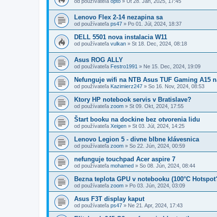
od používateľa
opto
»
Ut 28. Jan, 2025, 17:45
Lenovo Flex 2-14 nezapina sa
od používateľa
ps47
»
Po 01. Júl, 2024, 18:37
DELL 5501 nova instalacia W11
od používateľa
vulkan
»
St 18. Dec, 2024, 08:18
Asus ROG ALLY
od používateľa
Festro1991
»
Ne 15. Dec, 2024, 19:09
Nefunguje wifi na NTB Asus TUF Gaming A15 n
od používateľa
Kazimierz247
»
So 16. Nov, 2024, 08:53
Ktory HP notebook servis v Bratislave?
od používateľa
zoom
»
St 09. Okt, 2024, 17:55
Štart booku na dockine bez otvorenia lidu
od používateľa
Xeigen
»
St 03. Júl, 2024, 14:25
Lenovo Legion 5 - divne blbne klávesnica
od používateľa
zoom
»
So 22. Jún, 2024, 00:59
nefunguje touchpad Acer aspire 7
od používateľa
mohamed
»
So 08. Jún, 2024, 08:44
Bezna teplota GPU v notebooku (100°C Hotspot
od používateľa
zoom
»
Po 03. Jún, 2024, 03:09
Asus F3T display kaput
od používateľa
ps47
»
Ne 21. Apr, 2024, 17:43