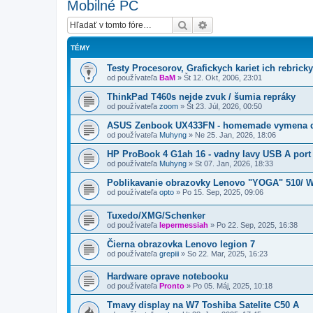
Mobilné PC
Hľadať
Rozšírené vyhľadávanie
TÉMY
Testy Procesorov, Grafickych kariet ich rebricky
od používateľa
BaM
»
Št 12. Okt, 2006, 23:01
ThinkPad T460s nejde zvuk / šumia repráky
od používateľa
zoom
»
Št 23. Júl, 2026, 00:50
ASUS Zenbook UX433FN - homemade vymena d
od používateľa
Muhyng
»
Ne 25. Jan, 2026, 18:06
HP ProBook 4 G1ah 16 - vadny lavy USB A port
od používateľa
Muhyng
»
St 07. Jan, 2026, 18:33
Poblikavanie obrazovky Lenovo "YOGA" 510/ 
od používateľa
opto
»
Po 15. Sep, 2025, 09:06
Tuxedo/XMG/Schenker
od používateľa
lepermessiah
»
Po 22. Sep, 2025, 16:38
Čierna obrazovka Lenovo legion 7
od používateľa
grepiii
»
So 22. Mar, 2025, 16:23
Hardware oprave notebooku
od používateľa
Pronto
»
Po 05. Máj, 2025, 10:18
Tmavy display na W7 Toshiba Satelite C50 A