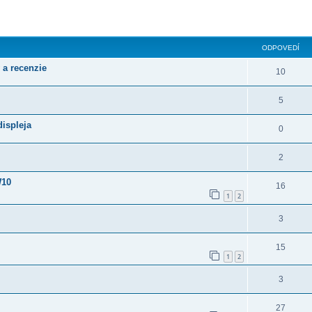
ODPOVEDÍ
 a recenzie
10
5
ispleja
0
2
W10
16
1
2
3
15
1
2
3
27