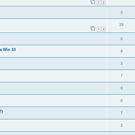
1
2
3
29
1
2
0
a Win 10
8
3
7
0
0
?)
7
2