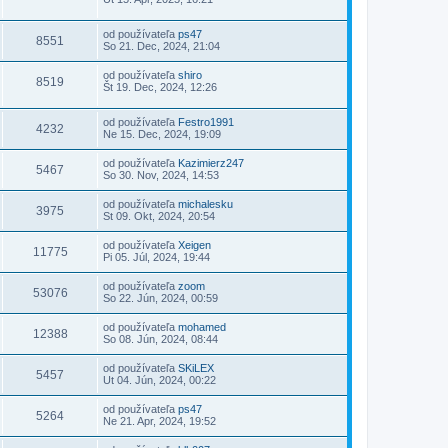
od používateľa
ps47
8551
So 21. Dec, 2024, 21:04
od používateľa
shiro
8519
Št 19. Dec, 2024, 12:26
od používateľa
Festro1991
4232
Ne 15. Dec, 2024, 19:09
od používateľa
Kazimierz247
5467
So 30. Nov, 2024, 14:53
od používateľa
michalesku
3975
St 09. Okt, 2024, 20:54
od používateľa
Xeigen
11775
Pi 05. Júl, 2024, 19:44
od používateľa
zoom
53076
So 22. Jún, 2024, 00:59
od používateľa
mohamed
12388
So 08. Jún, 2024, 08:44
od používateľa
SKiLEX
5457
Ut 04. Jún, 2024, 00:22
od používateľa
ps47
5264
Ne 21. Apr, 2024, 19:52