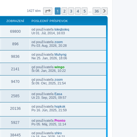
Strana
1
z
36
1
2
3
4
5
36
Ďalšia
1427 tém
…
ZOBRAZENÍ
POSLEDNÝ PRÍSPEVOK
od používateľa
loleqboleq
69800
Ut 01. Júl, 2014, 16:03
od používateľa
zoom
896
Po 03. Aug, 2026, 20:28
od používateľa
Muhyng
9836
Ne 25. Jan, 2026, 18:06
od používateľa
wingo
2141
Št 08. Jan, 2026, 10:22
od používateľa
zoom
9470
Št 09. Okt, 2025, 21:54
od používateľa
Easa
2585
Ut 23. Sep, 2025, 09:57
od používateľa
hopkok
20136
Po 16. Jún, 2025, 21:59
od používateľa
Pronto
5927
Po 05. Máj, 2025, 11:14
od používateľa
shiro
38445
Ut 15. Apr, 2025, 16:21