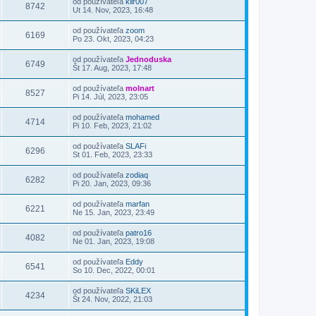
od používateľa
kllr007
8742
Ut 14. Nov, 2023, 16:48
od používateľa
zoom
6169
Po 23. Okt, 2023, 04:23
od používateľa
Jednoduska
6749
Št 17. Aug, 2023, 17:48
od používateľa
molnart
8527
Pi 14. Júl, 2023, 23:05
od používateľa
mohamed
4714
Pi 10. Feb, 2023, 21:02
od používateľa
SLAFi
6296
St 01. Feb, 2023, 23:33
od používateľa
zodiaq
6282
Pi 20. Jan, 2023, 09:36
od používateľa
marfan
6221
Ne 15. Jan, 2023, 23:49
od používateľa
patro16
4082
Ne 01. Jan, 2023, 19:08
od používateľa
Eddy
6541
So 10. Dec, 2022, 00:01
od používateľa
SKiLEX
4234
Št 24. Nov, 2022, 21:03