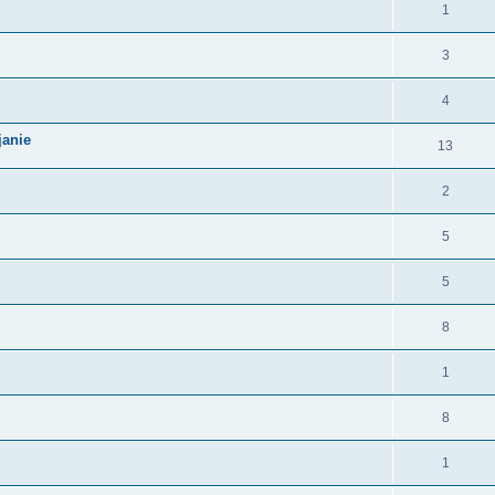
1
3
4
janie
13
2
5
5
8
1
8
1