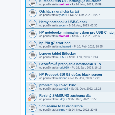
Elitebook 645 G9 - nefunguje bluetooth
od používateľa
molnart
»
Ut 14. Nov, 2023, 15:59
Odchádza grafická karta?
od používateľa
tyler91
»
Ne 22. Okt, 2023, 19:27
Herny notebook a USB-C dock
od používateľa
zoom
»
St 16. Aug, 2023, 02:30
HP notebooky minmalny vykon pre USB-C nabi
od používateľa
molnart
»
Št 06. Júl, 2023, 23:06
hp 250 g7 error hdd
od používateľa
mohamed
»
Pi 10. Feb, 2023, 18:55
Lenovo tablet Bitlocker
od používateľa
SLAFi
»
St 01. Feb, 2023, 11:44
Bezdrôtové prepojenie notebooku s TV
od používateľa
rudo959
»
Po 16. Jan, 2023, 16:19
HP Probook 650 G2 občas black screen
od používateľa
marfan
»
Ne 15. Jan, 2023, 17:23
problem hp 15-ac119nc
od používateľa
patro16
»
So 31. Dec, 2022, 13:28
Rozbitý SAMSUNG záchrana dát
od používateľa
Eddy
»
St 07. Dec, 2022, 19:56
Schladenie NUC ventilatora
od používateľa
lezgy
»
Št 24. Nov, 2022, 20:48