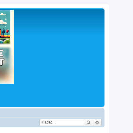
Hľadať
Rozšírené vyhľad