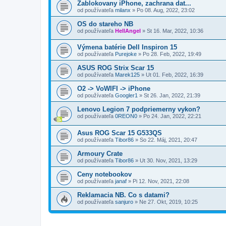
Zablokovany iPhone, zachrana dat...
od používateľa
milanx
»
Po 08. Aug, 2022, 23:02
OS do stareho NB
od používateľa
HellAngel
»
St 16. Mar, 2022, 10:36
Výmena batérie Dell Inspiron 15
od používateľa
Purejoke
»
Po 28. Feb, 2022, 19:49
ASUS ROG Strix Scar 15
od používateľa
Marek125
»
Ut 01. Feb, 2022, 16:39
O2 -> VoWIFI -> iPhone
od používateľa
Googler1
»
St 26. Jan, 2022, 21:39
Lenovo Legion 7 podpriemerny vykon?
od používateľa
0REON0
»
Po 24. Jan, 2022, 22:21
Asus ROG Scar 15 G533QS
od používateľa
Tibor86
»
So 22. Máj, 2021, 20:47
Armoury Crate
od používateľa
Tibor86
»
Ut 30. Nov, 2021, 13:29
Ceny notebookov
od používateľa
janaf
»
Pi 12. Nov, 2021, 22:08
Reklamacia NB. Co s datami?
od používateľa
sanjuro
»
Ne 27. Okt, 2019, 10:25