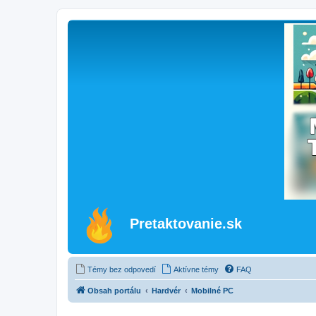
Pretaktovanie.sk
Témy bez odpovedí
Aktívne témy
FAQ
Obsah portálu
Hardvér
Mobilné PC