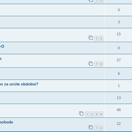
1
2
0
3
15
1
2
+O
0
c
27
1
2
6
n za urcite obdobie?
1
13
48
1
2
3
4
 pohode
22
1
2