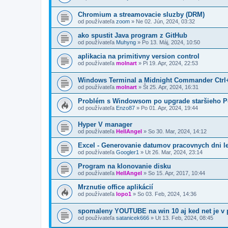
Chromium a streamovacie sluzby (DRM)
od používateľa
zoom
»
Ne 02. Jún, 2024, 03:32
ako spustit Java program z GitHub
od používateľa
Muhyng
»
Po 13. Máj, 2024, 10:50
aplikacia na primitivny version control
od používateľa
molnart
»
Pi 19. Apr, 2024, 22:53
Windows Terminal a Midnight Commander Ctrl
od používateľa
molnart
»
Št 25. Apr, 2024, 16:31
Problém s Windowsom po upgrade staršieho P
od používateľa
Enzo87
»
Po 01. Apr, 2024, 19:44
Hyper V manager
od používateľa
HellAngel
»
So 30. Mar, 2024, 14:12
Excel - Generovanie datumov pracovnych dni le
od používateľa
Googler1
»
Ut 26. Mar, 2024, 23:14
Program na klonovanie disku
od používateľa
HellAngel
»
So 15. Apr, 2017, 10:44
Mrznutie office aplikácií
od používateľa
lopo1
»
So 03. Feb, 2024, 14:36
spomaleny YOUTUBE na win 10 aj ked net je v
od používateľa
satanicek666
»
Ut 13. Feb, 2024, 08:45