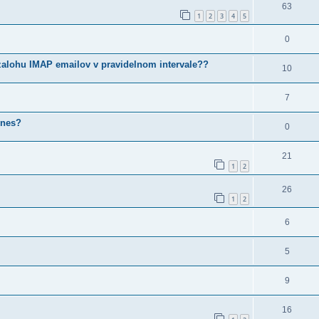
63
1
2
3
4
5
0
zalohu IMAP emailov v pravidelnom intervale??
10
7
unes?
0
21
1
2
26
1
2
6
5
9
16