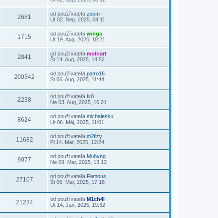
od používateľa
zoom
2681
Ut 02. Sep, 2025, 04:11
od používateľa
wingo
1715
Ut 19. Aug, 2025, 18:21
od používateľa
molnart
2841
Št 14. Aug, 2025, 14:52
od používateľa
patro16
200342
St 06. Aug, 2025, 11:44
od používateľa
Iv0
2238
Ne 03. Aug, 2025, 10:21
od používateľa
michalesku
8624
Ut 06. Máj, 2025, 11:01
od používateľa
m2fizy
11682
Pi 14. Mar, 2025, 12:24
od používateľa
Muhyng
9077
Ne 09. Mar, 2025, 13:13
od používateľa
Famous
27107
Št 06. Mar, 2025, 17:18
od používateľa
M1ch4l
21234
Ut 14. Jan, 2025, 19:32