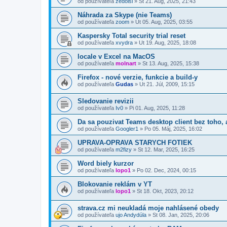
od používateľa
zedolsi
»
Št 21. Aug, 2025, 21:43
Náhrada za Skype (nie Teams)
od používateľa
zoom
»
Ut 05. Aug, 2025, 03:55
Kaspersky Total security trial reset
od používateľa
xvydra
»
Ut 19. Aug, 2025, 18:08
locale v Excel na MacOS
od používateľa
molnart
»
St 13. Aug, 2025, 15:38
Firefox - nové verzie, funkcie a build-y
od používateľa
Gudas
»
Ut 21. Júl, 2009, 15:15
Sledovanie revizii
od používateľa
Iv0
»
Pi 01. Aug, 2025, 11:28
Da sa pouzivat Teams desktop client bez toho,
od používateľa
Googler1
»
Po 05. Máj, 2025, 16:02
UPRAVA-OPRAVA STARYCH FOTIEK
od používateľa
m2fizy
»
St 12. Mar, 2025, 16:25
Word biely kurzor
od používateľa
lopo1
»
Po 02. Dec, 2024, 00:15
Blokovanie reklám v YT
od používateľa
lopo1
»
St 18. Okt, 2023, 20:12
strava.cz mi neukladá moje nahlásené obedy
od používateľa
ujo Andydúla
»
St 08. Jan, 2025, 20:06