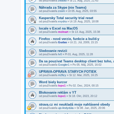
od používateľa
zedolsi
»
Št 21. Aug, 2025, 21:43
Náhrada za Skype (nie Teams)
od používateľa
zoom
»
Ut 05. Aug, 2025, 03:55
Kaspersky Total security trial reset
od používateľa
xvydra
»
Ut 19. Aug, 2025, 18:08
locale v Excel na MacOS
od používateľa
molnart
»
St 13. Aug, 2025, 15:38
Firefox - nové verzie, funkcie a build-y
od používateľa
Gudas
»
Ut 21. Júl, 2009, 15:15
Sledovanie revizii
od používateľa
Iv0
»
Pi 01. Aug, 2025, 11:28
Da sa pouzivat Teams desktop client bez toho,
od používateľa
Googler1
»
Po 05. Máj, 2025, 16:02
UPRAVA-OPRAVA STARYCH FOTIEK
od používateľa
m2fizy
»
St 12. Mar, 2025, 16:25
Word biely kurzor
od používateľa
lopo1
»
Po 02. Dec, 2024, 00:15
Blokovanie reklám v YT
od používateľa
lopo1
»
St 18. Okt, 2023, 20:12
strava.cz mi neukladá moje nahlásené obedy
od používateľa
ujo Andydúla
»
St 08. Jan, 2025, 20:06