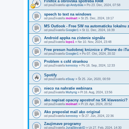
Firefox a obrovská spotreba RAM
od používateľa
ujo Andydúla
»
Po 23. Dec, 2024, 07:58
speech to text na windows
od používateľa
molnart
»
St 25. Dec, 2024, 19:17
MS Outlook - Free SW na automaticku lokalnu 
od používateľa
Googler1
»
St 11. Dec, 2024, 16:39
Android appka na zistenie signálu
od používateľa
lopo1
»
Ne 10. Nov, 2024, 23:48
Free presun hudobnej kniznice z iPhone do iT
od používateľa
Googler1
»
Po 07. Okt, 2024, 20:32
Problem s csfd strankou
od používateľa
kerestoy
»
Po 16. Sep, 2024, 12:33
Spotify
od používateľa
eSsay
»
Št 25. Jún, 2020, 00:59
nieco na nahratie webinara
od používateľa
Muhyng
»
Pi 16. Aug, 2024, 13:56
ako napisat opacny apostrof na SK klavesnici?
od používateľa
molnart
»
Pi 19. Apr, 2024, 20:52
Ako preposlat mail ako original
od používateľa
kerestoy
»
Št 27. Jún, 2024, 22:36
Zaujimave programy
od používateľa
JurajSlovakID
»
Ut 27. Feb, 2024, 14:30