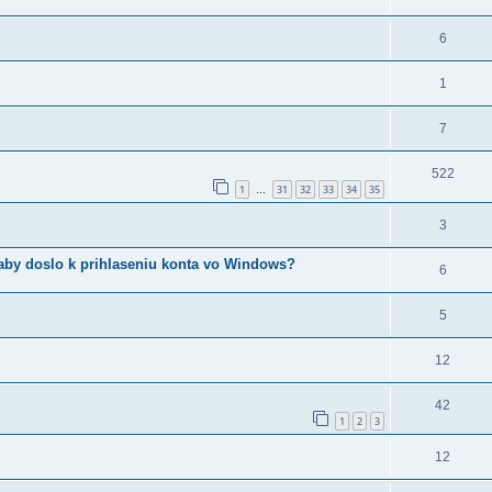
6
1
7
522
1
31
32
33
34
35
…
3
 aby doslo k prihlaseniu konta vo Windows?
6
5
12
42
1
2
3
12