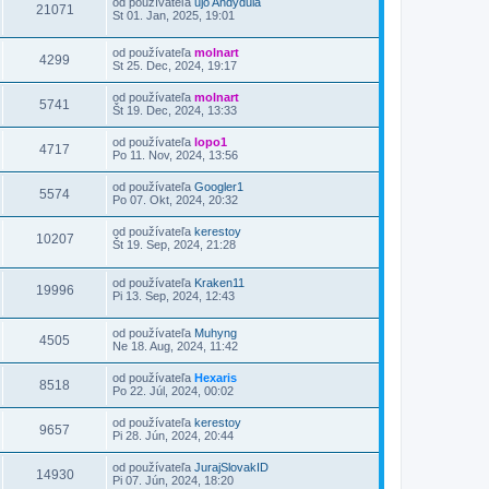
od používateľa
ujo Andydúla
21071
St 01. Jan, 2025, 19:01
od používateľa
molnart
4299
St 25. Dec, 2024, 19:17
od používateľa
molnart
5741
Št 19. Dec, 2024, 13:33
od používateľa
lopo1
4717
Po 11. Nov, 2024, 13:56
od používateľa
Googler1
5574
Po 07. Okt, 2024, 20:32
od používateľa
kerestoy
10207
Št 19. Sep, 2024, 21:28
od používateľa
Kraken11
19996
Pi 13. Sep, 2024, 12:43
od používateľa
Muhyng
4505
Ne 18. Aug, 2024, 11:42
od používateľa
Hexaris
8518
Po 22. Júl, 2024, 00:02
od používateľa
kerestoy
9657
Pi 28. Jún, 2024, 20:44
od používateľa
JurajSlovakID
14930
Pi 07. Jún, 2024, 18:20