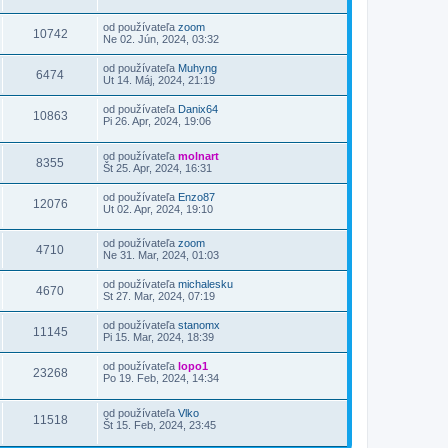
od používateľa
zoom
10742
Ne 02. Jún, 2024, 03:32
od používateľa
Muhyng
6474
Ut 14. Máj, 2024, 21:19
od používateľa
Danix64
10863
Pi 26. Apr, 2024, 19:06
od používateľa
molnart
8355
Št 25. Apr, 2024, 16:31
od používateľa
Enzo87
12076
Ut 02. Apr, 2024, 19:10
od používateľa
zoom
4710
Ne 31. Mar, 2024, 01:03
od používateľa
michalesku
4670
St 27. Mar, 2024, 07:19
od používateľa
stanomx
11145
Pi 15. Mar, 2024, 18:39
od používateľa
lopo1
23268
Po 19. Feb, 2024, 14:34
od používateľa
Vlko
11518
Št 15. Feb, 2024, 23:45