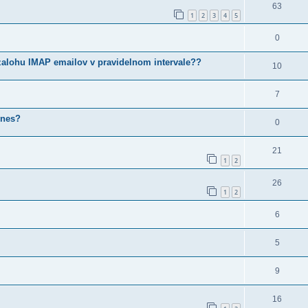
63
1
2
3
4
5
0
zalohu IMAP emailov v pravidelnom intervale??
10
7
unes?
0
21
1
2
26
1
2
6
5
9
16