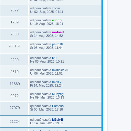
od používateľa
zoom
2672
Ut 02. Sep, 2025, 04:11
od používateľa
wingo
1709
Ut 19. Aug, 2025, 18:21
od používateľa
molnart
2830
Št 14. Aug, 2025, 14:52
od používateľa
patro16
200151
St 06. Aug, 2025, 11:44
od používateľa
Iv0
2230
Ne 03. Aug, 2025, 10:21
od používateľa
michalesku
8619
Ut 06. Máj, 2025, 11:01
od používateľa
m2fizy
11669
Pi 14. Mar, 2025, 12:24
od používateľa
Muhyng
9072
Ne 09. Mar, 2025, 13:13
od používateľa
Famous
27079
Št 06. Mar, 2025, 17:18
od používateľa
M1ch4l
21224
Ut 14. Jan, 2025, 19:32