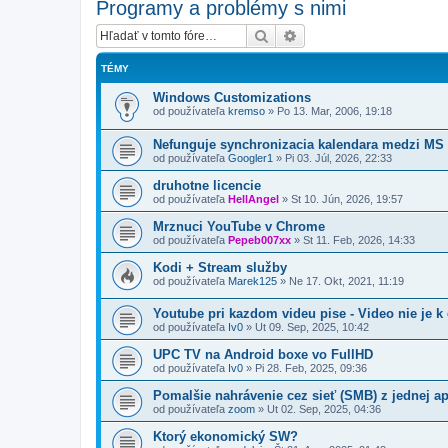
Programy a problémy s nimi
Hľadať
Rozšírené vyhľadávanie
TÉMY
Windows Customizations
od používateľa
kremso
»
Po 13. Mar, 2006, 19:18
Nefunguje synchronizacia kalendara medzi MS 
od používateľa
Googler1
»
Pi 03. Júl, 2026, 22:33
druhotne licencie
od používateľa
HellAngel
»
St 10. Jún, 2026, 19:57
Mrznuci YouTube v Chrome
od používateľa
Pepeb007xx
»
St 11. Feb, 2026, 14:33
Kodi + Stream služby
od používateľa
Marek125
»
Ne 17. Okt, 2021, 11:19
Youtube pri kazdom videu pise - Video nie je k d
od používateľa
Iv0
»
Ut 09. Sep, 2025, 10:42
UPC TV na Android boxe vo FullHD
od používateľa
Iv0
»
Pi 28. Feb, 2025, 09:36
Pomalšie nahrávenie cez sieť (SMB) z jednej ap
od používateľa
zoom
»
Ut 02. Sep, 2025, 04:36
Ktorý ekonomický SW?