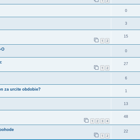
1
2
0
3
15
1
2
+O
0
c
27
1
2
6
n za urcite obdobie?
1
13
48
1
2
3
4
 pohode
22
1
2