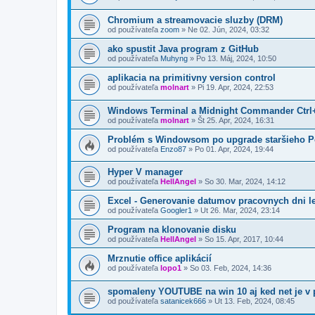
Chromium a streamovacie sluzby (DRM)
od používateľa
zoom
»
Ne 02. Jún, 2024, 03:32
ako spustit Java program z GitHub
od používateľa
Muhyng
»
Po 13. Máj, 2024, 10:50
aplikacia na primitivny version control
od používateľa
molnart
»
Pi 19. Apr, 2024, 22:53
Windows Terminal a Midnight Commander Ctrl
od používateľa
molnart
»
Št 25. Apr, 2024, 16:31
Problém s Windowsom po upgrade staršieho P
od používateľa
Enzo87
»
Po 01. Apr, 2024, 19:44
Hyper V manager
od používateľa
HellAngel
»
So 30. Mar, 2024, 14:12
Excel - Generovanie datumov pracovnych dni le
od používateľa
Googler1
»
Ut 26. Mar, 2024, 23:14
Program na klonovanie disku
od používateľa
HellAngel
»
So 15. Apr, 2017, 10:44
Mrznutie office aplikácií
od používateľa
lopo1
»
So 03. Feb, 2024, 14:36
spomaleny YOUTUBE na win 10 aj ked net je v
od používateľa
satanicek666
»
Ut 13. Feb, 2024, 08:45