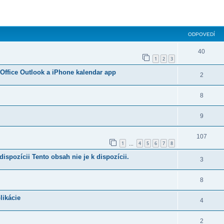
ODPOVEDÍ
40
1
2
3
Office Outlook a iPhone kalendar app
2
8
9
107
1
4
5
6
7
8
…
ispozícii Tento obsah nie je k dispozícii.
3
8
likácie
4
2