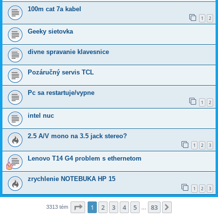
100m cat 7a kabel
1
2
Geeky sietovka
divne spravanie klavesnice
Pozáručný servis TCL
Pc sa restartuje/vypne
1
2
intel nuc
2.5 A/V mono na 3.5 jack stereo?
1
2
3
Lenovo T14 G4 problem s ethernetom
zrychlenie NOTEBUKA HP 15
1
2
3
Strana
1
z
83
1
2
3
4
5
83
Ďalšia
3313 tém
…