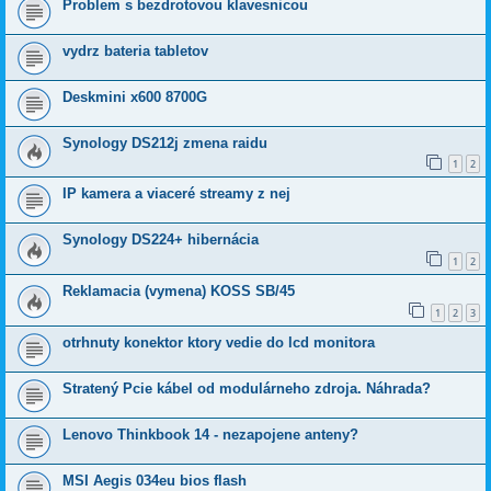
Problem s bezdrotovou klavesnicou
vydrz bateria tabletov
Deskmini x600 8700G
Synology DS212j zmena raidu
1
2
IP kamera a viaceré streamy z nej
Synology DS224+ hibernácia
1
2
Reklamacia (vymena) KOSS SB/45
1
2
3
otrhnuty konektor ktory vedie do lcd monitora
Stratený Pcie kábel od modulárneho zdroja. Náhrada?
Lenovo Thinkbook 14 - nezapojene anteny?
MSI Aegis 034eu bios flash