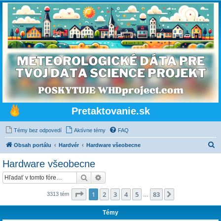
Pretaktovanie.sk
Témy bez odpovedí
Aktívne témy
FAQ
H
Obsah portálu
Hardvér
Hardware všeobecne
ľ
Hardware všeobecne
a
Hľadať
Rozšírené vyhľadávanie
d
a
Strana
1
z
83
1
2
3
4
5
83
Ďalšia
3313 tém
…
ť
Témy