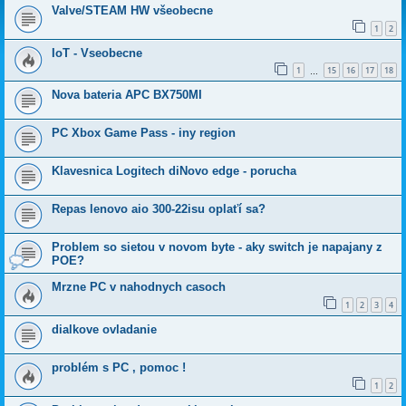
Valve/STEAM HW všeobecne
1
2
IoT - Vseobecne
1
15
16
17
18
…
Nova bateria APC BX750MI
PC Xbox Game Pass - iny region
Klavesnica Logitech diNovo edge - porucha
Repas lenovo aio 300-22isu oplaťí sa?
Problem so sietou v novom byte - aky switch je napajany z
POE?
Mrzne PC v nahodnych casoch
1
2
3
4
dialkove ovladanie
problém s PC , pomoc !
1
2