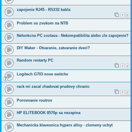
zapojenie RJ45 - RS232 kabla
1
2
Problem so zvukom na NTB
Nefunkcna PC zoztava - Nekompatibilita alebo zle zapojenie?
DIY Maker - Otvaranie, zatvaranie dveri?
Random restarty PC
1
2
Logitech G703 nove switche
rack mi zacal zhadovat prudovy chranic
1
2
Porovnanie routrov
HP ELITEBOOK 8570p sa nezapina
Mechanicka klavesnica hyperx alloy - zlomeny uchyt