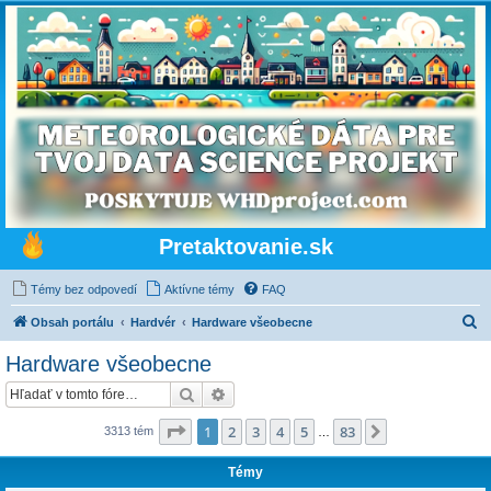
Pretaktovanie.sk
Témy bez odpovedí
Aktívne témy
FAQ
H
Obsah portálu
Hardvér
Hardware všeobecne
ľ
Hardware všeobecne
a
Hľadať
Rozšírené vyhľadávanie
d
a
Strana
1
z
83
1
2
3
4
5
83
Ďalšia
3313 tém
…
ť
Témy