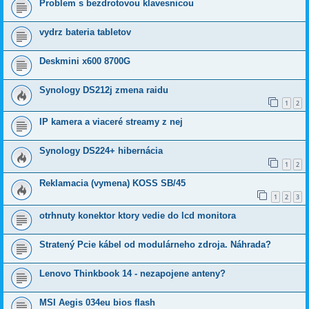
Problem s bezdrotovou klavesnicou
vydrz bateria tabletov
Deskmini x600 8700G
Synology DS212j zmena raidu
1
2
IP kamera a viaceré streamy z nej
Synology DS224+ hibernácia
1
2
Reklamacia (vymena) KOSS SB/45
1
2
3
otrhnuty konektor ktory vedie do lcd monitora
Stratený Pcie kábel od modulárneho zdroja. Náhrada?
Lenovo Thinkbook 14 - nezapojene anteny?
MSI Aegis 034eu bios flash