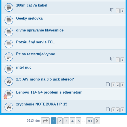
100m cat 7a kabel
1
2
Geeky sietovka
divne spravanie klavesnice
Pozáručný servis TCL
Pc sa restartuje/vypne
1
2
intel nuc
2.5 A/V mono na 3.5 jack stereo?
1
2
3
Lenovo T14 G4 problem s ethernetom
zrychlenie NOTEBUKA HP 15
1
2
3
Strana
1
z
83
1
2
3
4
5
83
Ďalšia
3313 tém
…