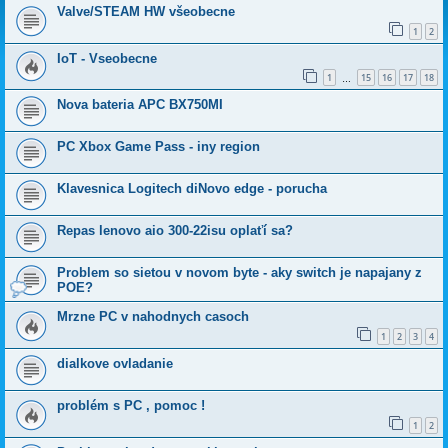
Valve/STEAM HW všeobecne
1
2
IoT - Vseobecne
1
15
16
17
18
…
Nova bateria APC BX750MI
PC Xbox Game Pass - iny region
Klavesnica Logitech diNovo edge - porucha
Repas lenovo aio 300-22isu oplaťí sa?
Problem so sietou v novom byte - aky switch je napajany z
POE?
Mrzne PC v nahodnych casoch
1
2
3
4
dialkove ovladanie
problém s PC , pomoc !
1
2