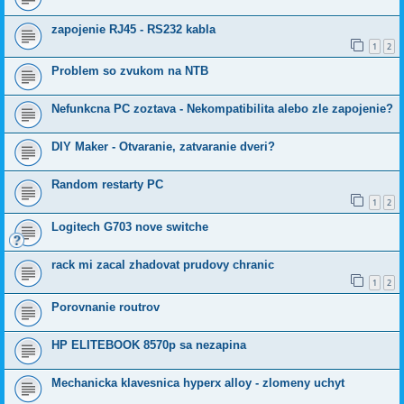
zapojenie RJ45 - RS232 kabla
1
2
Problem so zvukom na NTB
Nefunkcna PC zoztava - Nekompatibilita alebo zle zapojenie?
DIY Maker - Otvaranie, zatvaranie dveri?
Random restarty PC
1
2
Logitech G703 nove switche
rack mi zacal zhadovat prudovy chranic
1
2
Porovnanie routrov
HP ELITEBOOK 8570p sa nezapina
Mechanicka klavesnica hyperx alloy - zlomeny uchyt