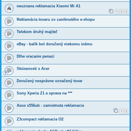
neuznana reklamacia Xiaomi Mi A1
1
2
3
Reklamácia tovaru zo zaniknutého e-shopu
Telekom druhý majiteľ
eBay - balík bol doručený niekomu inému
Dlhe vracanie penazi
Skúsenosti s Acer
Doručený nesprávne označený tovar
Sony Xperia Z1 a oprava na ***
Asus x556ub - zamietnuta reklamacia
1
2
Z3compact reklamacia O2