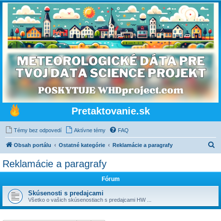
Pretaktovanie.sk
Témy bez odpovedí
Aktívne témy
FAQ
H
Obsah portálu
Ostatné kategórie
Reklamácie a paragrafy
ľ
Reklamácie a paragrafy
a
Fórum
d
a
Skúsenosti s predajcami
Všetko o vašich skúsenostiach s predajcami HW ...
ť