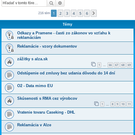
Hľadať
Rozšírené vyhľadávanie
1
2
3
4
5
6
Ďalšia
216 tém
Témy
Odkazy a Pramene - časti zo zákonov vo vzťahu k
reklamáciám
Reklamácie - vzory dokumentov
zážitky s alza.sk
1
66
67
68
69
…
Odstúpenie od zmluvy bez udania dôvodu do 14 dní
O2 - Data mimo EU
Skúsenosti s RMA cez výrobcov
1
8
9
10
11
…
Vratenie tovaru Caseking - DHL
Reklamácia v Alze