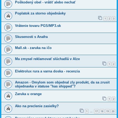
Poškodený obel - vrátiť alebo nechať
Poplatok za storno objednávky
1
2
3
Vrátenie tovaru PGS/MP3.sk
Skusenosti s Anafra
Mall.sk - zaruka na ičo
Ma zmysel reklamovať slúchadlá v Alze
1
2
Elektrolux rura a varna doska - recenzia
Amazon - Omylom som objednal zly produkt, da sa zrusit
objednavka v statuse "has shipped"?
Zaruka u orange
1
2
Ako na preclenie zasielky?
1
17
18
19
20
…