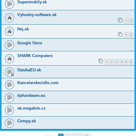
Supermobily.sk
Vyhodny-software.sk
1
2
Hej.sk
1
2
Google Store
SHARK Computers
1
2
3
4
5
6
StavbaEU.sk
Kancelarskezidle.com
tiphardware.eu
sk.megafoto.cz
Compy.sk