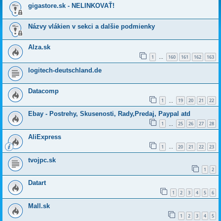
gigastore.sk - NELINKOVAŤ!
Názvy vlákien v sekci a dalšie podmienky
Alza.sk
1
160
161
162
163
…
logitech-deutschland.de
Datacomp
1
19
20
21
22
…
Ebay - Postrehy, Skusenosti, Rady,Predaj, Paypal atd
1
25
26
27
28
…
AliExpress
1
20
21
22
23
…
tvojpc.sk
1
2
Datart
1
2
3
4
5
6
Mall.sk
1
2
3
4
5