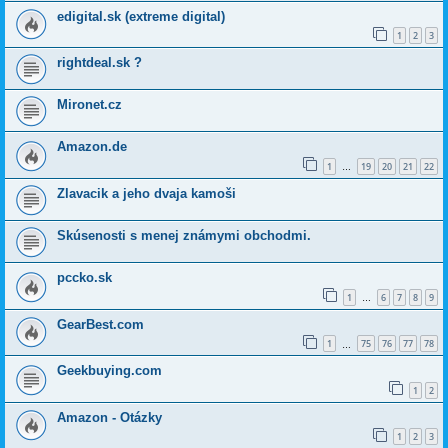
edigital.sk (extreme digital)
1
2
3
rightdeal.sk ?
Mironet.cz
Amazon.de
1
19
20
21
22
…
Zlavacik a jeho dvaja kamoši
Skúsenosti s menej známymi obchodmi.
pccko.sk
1
6
7
8
9
…
GearBest.com
1
75
76
77
78
…
Geekbuying.com
1
2
Amazon - Otázky
1
2
3