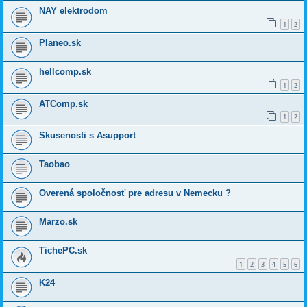
NAY elektrodom
1
2
Planeo.sk
hellcomp.sk
1
2
ATComp.sk
1
2
Skusenosti s Asupport
Taobao
Overená spoločnosť pre adresu v Nemecku ?
Marzo.sk
TichePC.sk
1
2
3
4
5
6
K24