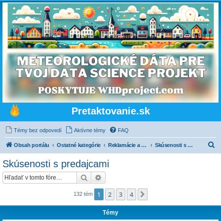
Pretaktovanie.sk
Témy bez odpovedí
Aktívne témy
FAQ
H
Obsah portálu
Ostatné kategórie
Reklamácie a paragrafy
Skúsenosti s predajcami
ľ
Skúsenosti s predajcami
a
Hľadať
Rozšírené vyhľadávanie
d
a
1
2
3
4
Ďalšia
132 tém
ť
Témy