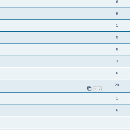
6
9
1
0
8
3
6
20
1
2
1
6
1