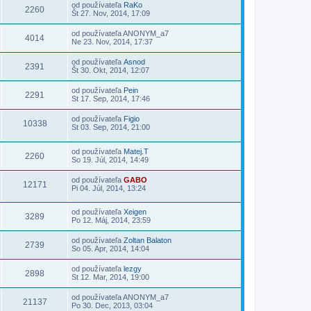
od používateľa
RaKo
2260
Št 27. Nov, 2014, 17:09
od používateľa
ANONYM_a7
4014
Ne 23. Nov, 2014, 17:37
od používateľa
Asnod
2391
Št 30. Okt, 2014, 12:07
od používateľa
Pein
2291
St 17. Sep, 2014, 17:46
od používateľa
Figio
10338
St 03. Sep, 2014, 21:00
od používateľa
Matej.T
2260
So 19. Júl, 2014, 14:49
od používateľa
GABO
12171
Pi 04. Júl, 2014, 13:24
od používateľa
Xeigen
3289
Po 12. Máj, 2014, 23:59
od používateľa
Zoltan Balaton
2739
So 05. Apr, 2014, 14:04
od používateľa
lezgy
2898
St 12. Mar, 2014, 19:00
od používateľa
ANONYM_a7
21137
Po 30. Dec, 2013, 03:04