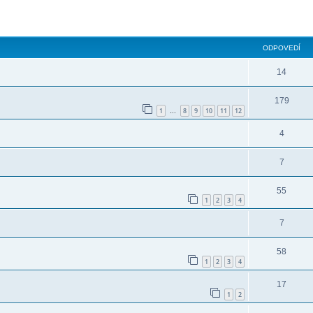
ODPOVEDÍ
14
179
1
8
9
10
11
12
…
4
7
55
1
2
3
4
7
58
1
2
3
4
17
1
2