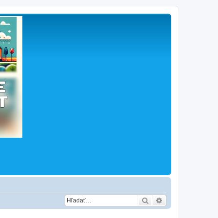
Hľadať
Rozšírené vyhľad