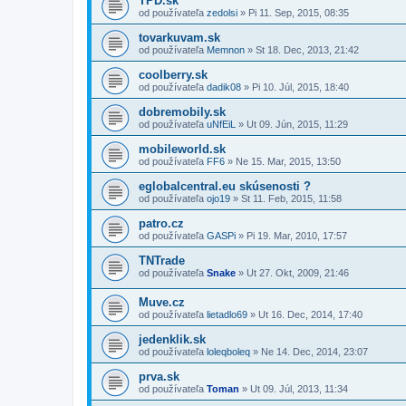
TPD.sk
od používateľa
zedolsi
»
Pi 11. Sep, 2015, 08:35
tovarkuvam.sk
od používateľa
Memnon
»
St 18. Dec, 2013, 21:42
coolberry.sk
od používateľa
dadik08
»
Pi 10. Júl, 2015, 18:40
dobremobily.sk
od používateľa
uNfEiL
»
Ut 09. Jún, 2015, 11:29
mobileworld.sk
od používateľa
FF6
»
Ne 15. Mar, 2015, 13:50
eglobalcentral.eu skúsenosti ?
od používateľa
ojo19
»
St 11. Feb, 2015, 11:58
patro.cz
od používateľa
GASPi
»
Pi 19. Mar, 2010, 17:57
TNTrade
od používateľa
Snake
»
Ut 27. Okt, 2009, 21:46
Muve.cz
od používateľa
lietadlo69
»
Ut 16. Dec, 2014, 17:40
jedenklik.sk
od používateľa
loleqboleq
»
Ne 14. Dec, 2014, 23:07
prva.sk
od používateľa
Toman
»
Ut 09. Júl, 2013, 11:34