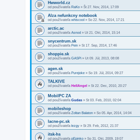
Hwworld.cz
od používateľa
RaKo
»
Št 27. Nov, 2014, 17:09
Alza nefunkcny notebook
od používateľa
whiscool
»
So 22. Nov, 2014, 17:21
arctic.ac
od používateľa
Asnod
»
Ut 21. Okt, 2014, 15:14
snycentrum.sk
od používateľa
Pein
»
St 17. Sep, 2014, 17:46
shoppie.sk
od používateľa
GASPi
»
Ut 09. Júl, 2013, 08:08
agen.sk
od používateľa
Purejoke
»
So 19. Júl, 2014, 09:27
TALKIVE
od používateľa
HellAngel
»
St 22. Dec, 2010, 20:27
MobilPC ZA
od používateľa
Gudas
»
St 03. Feb, 2010, 02:04
mobileshop
od používateľa
Zoltan Balaton
»
So 05. Apr, 2014, 14:04
lacne-pc.sk
od používateľa
lezgy
»
St 29. Feb, 2012, 21:37
itsk-hs
od používateľa
pEpinko
»
So 31. Okt, 2009, 19:07