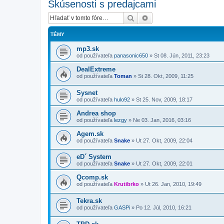
Skúsenosti s predajcami
Hľadať
Rozšírené vyhľadávanie
TÉMY
mp3.sk
od používateľa
panasonic650
»
St 08. Jún, 2011, 23:23
DealExtreme
od používateľa
Toman
»
St 28. Okt, 2009, 11:25
Sysnet
od používateľa
hulo92
»
St 25. Nov, 2009, 18:17
Andrea shop
od používateľa
lezgy
»
Ne 03. Jan, 2016, 03:16
Agem.sk
od používateľa
Snake
»
Ut 27. Okt, 2009, 22:04
eD´ System
od používateľa
Snake
»
Ut 27. Okt, 2009, 22:01
Qcomp.sk
od používateľa
Krutibrko
»
Ut 26. Jan, 2010, 19:49
Tekra.sk
od používateľa
GASPi
»
Po 12. Júl, 2010, 16:21