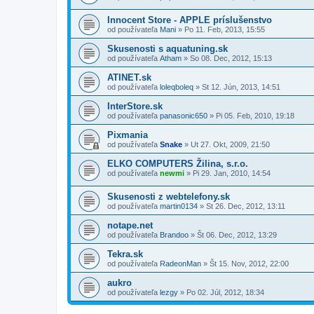
Innocent Store - APPLE príslušenstvo
od používateľa
Mani
»
Po 11. Feb, 2013, 15:55
Skusenosti s aquatuning.sk
od používateľa
Atham
»
So 08. Dec, 2012, 15:13
ATINET.sk
od používateľa
loleqboleq
»
St 12. Jún, 2013, 14:51
InterStore.sk
od používateľa
panasonic650
»
Pi 05. Feb, 2010, 19:18
Pixmania
od používateľa
Snake
»
Ut 27. Okt, 2009, 21:50
ELKO COMPUTERS Žilina, s.r.o.
od používateľa
newmi
»
Pi 29. Jan, 2010, 14:54
Skusenosti z webtelefony.sk
od používateľa
martin0134
»
St 26. Dec, 2012, 13:11
notape.net
od používateľa
Brandoo
»
Št 06. Dec, 2012, 13:29
Tekra.sk
od používateľa
RadeonMan
»
Št 15. Nov, 2012, 22:00
aukro
od používateľa
lezgy
»
Po 02. Júl, 2012, 18:34