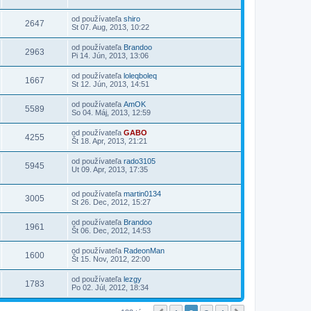
od používateľa
shiro
2647
St 07. Aug, 2013, 10:22
od používateľa
Brandoo
2963
Pi 14. Jún, 2013, 13:06
od používateľa
loleqboleq
1667
St 12. Jún, 2013, 14:51
od používateľa
AmOK
5589
So 04. Máj, 2013, 12:59
od používateľa
GABO
4255
Št 18. Apr, 2013, 21:21
od používateľa
rado3105
5945
Ut 09. Apr, 2013, 17:35
od používateľa
martin0134
3005
St 26. Dec, 2012, 15:27
od používateľa
Brandoo
1961
Št 06. Dec, 2012, 14:53
od používateľa
RadeonMan
1600
Št 15. Nov, 2012, 22:00
od používateľa
lezgy
1783
Po 02. Júl, 2012, 18:34