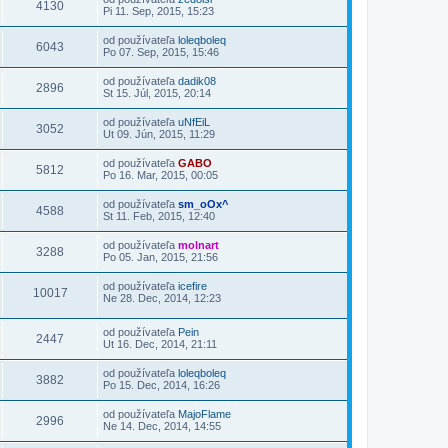
4130
Pi 11. Sep, 2015, 15:23
od používateľa
loleqboleq
6043
Po 07. Sep, 2015, 15:46
od používateľa
dadik08
2896
St 15. Júl, 2015, 20:14
od používateľa
uNfEiL
3052
Ut 09. Jún, 2015, 11:29
od používateľa
GABO
5812
Po 16. Mar, 2015, 00:05
od používateľa
sm_oOx^
4588
St 11. Feb, 2015, 12:40
od používateľa
molnart
3288
Po 05. Jan, 2015, 21:56
od používateľa
icefire
10017
Ne 28. Dec, 2014, 12:23
od používateľa
Pein
2447
Ut 16. Dec, 2014, 21:11
od používateľa
loleqboleq
3882
Po 15. Dec, 2014, 16:26
od používateľa
MajoFlame
2996
Ne 14. Dec, 2014, 14:55